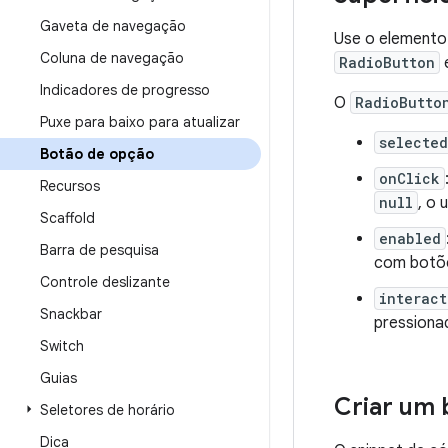
Gaveta de navegação
Use o elemento
Coluna de navegação
RadioButton
Indicadores de progresso
O
RadioButto
Puxe para baixo para atualizar
selected
Botão de opção
onClick
Recursos
null
, o 
Scaffold
enabled
Barra de pesquisa
com botõe
Controle deslizante
interac
Snackbar
pressiona
Switch
Guias
Criar um 
Seletores de horário
Dica