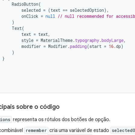
RadioButton
(
selected
=
(
text
==
selectedOption
),
onClick
=
null
// null recommended for accessi
)
Text
(
text
=
text
,
style
=
MaterialTheme
.
typography
.
bodyLarge
,
modifier
=
Modifier
.
padding
(
start
=
16.
dp
)
)
}
cipais sobre o código
ions
representa os rótulos dos botões de opção.
combinável
remember
cria uma variável de estado
selected