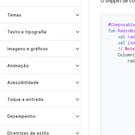
O snippet de có
Temas
@Composabl
fun
RadioBu
Texto e tipografia
val
rad
val
(
s
// Note
Imagens e gráficos
Column
rad
Animação
Acessibilidade
Toque e entrada
Desempenho
Diretrizes de estilo