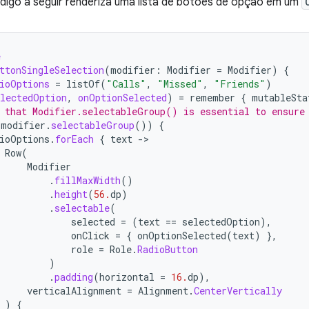
digo a seguir renderiza uma lista de botões de opção em um
e
ttonSingleSelection
(
modifier
:
Modifier
=
Modifier
)
{
ioOptions
=
listOf
(
"Calls"
,
"Missed"
,
"Friends"
)
electedOption
,
onOptionSelected
)
=
remember
{
mutableSta
 that Modifier.selectableGroup() is essential to ensure
(
modifier
.
selectableGroup
())
{
ioOptions
.
forEach
{
text
-
Row
(
Modifier
.
fillMaxWidth
()
.
height
(
56.
dp
)
.
selectable
(
selected
=
(
text
==
selectedOption
),
onClick
=
{
onOptionSelected
(
text
)
},
role
=
Role
.
RadioButton
)
.
padding
(
horizontal
=
16.
dp
),
verticalAlignment
=
Alignment
.
CenterVertically
)
{