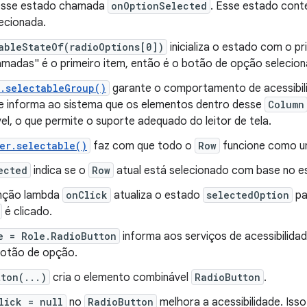
 esse estado chamada
onOptionSelected
. Esse estado con
ecionada.
ableStateOf(radioOptions[0])
inicializa o estado com o pri
madas" é o primeiro item, então é o botão de opção selecio
.selectableGroup()
garante o comportamento de acessibili
Ele informa ao sistema que os elementos dentro desse
Column
el, o que permite o suporte adequado do leitor de tela.
er.selectable()
faz com que todo o
Row
funcione como um
ected
indica se o
Row
atual está selecionado com base no 
nção lambda
onClick
atualiza o estado
selectedOption
pa
é clicado.
e = Role.RadioButton
informa aos serviços de acessibilida
otão de opção.
ton(...)
cria o elemento combinável
RadioButton
.
lick = null
no
RadioButton
melhora a acessibilidade. Is