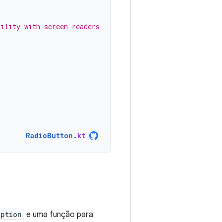
bility with screen readers
RadioButton
.
kt
Option
e uma função para