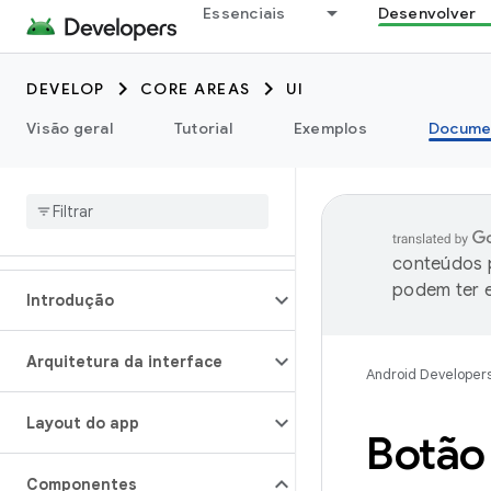
Essenciais
Desenvolver
DEVELOP
CORE AREAS
UI
Visão geral
Tutorial
Exemplos
Docume
conteúdos p
podem ter e
Introdução
Arquitetura da interface
Android Developer
Layout do app
Botão
Componentes