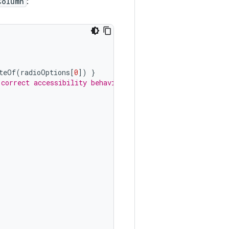
Column
:
teOf
(
radioOptions
[
0
]
)
}
 correct accessibility behavior