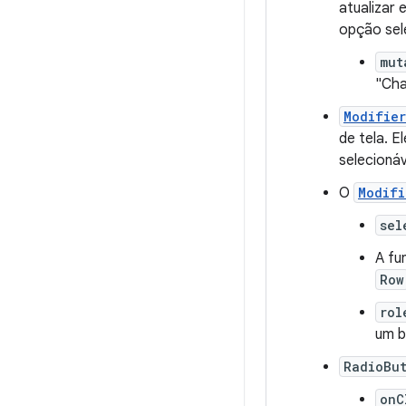
atualizar
opção sel
mut
"Cha
Modifier
de tela. 
selecionáv
O
Modifi
sel
A fu
Row
rol
um b
RadioBut
onC