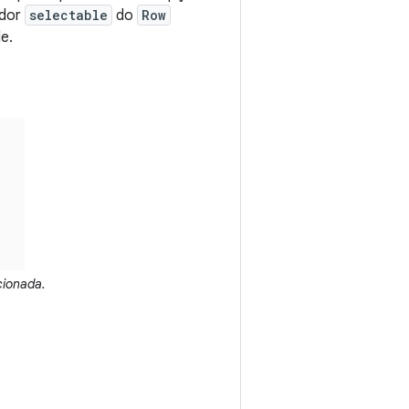
ador
selectable
do
Row
e.
cionada.