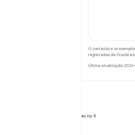
O conteúdo e os exemplos 
registradas da Oracle e/o
Última atualização 2026
X
Siga @AndroidDev no X