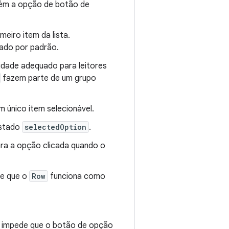
tém a opção de botão de
meiro item da lista.
nado por padrão.
dade adequado para leitores
fazem parte de um grupo
 único item selecionável.
estado
selectedOption
.
ra a opção clicada quando o
de que o
Row
funciona como
so impede que o botão de opção