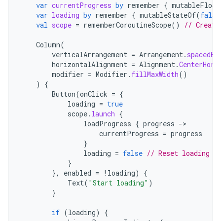
var
currentProgress
by
remember
{
mutableFloat
var
loading
by
remember
{
mutableStateOf
(
false
val
scope
=
rememberCoroutineScope
()
// Create
Column
(
verticalArrangement
=
Arrangement
.
spacedBy
horizontalAlignment
=
Alignment
.
CenterHori
modifier
=
Modifier
.
fillMaxWidth
()
)
{
Button
(
onClick
=
{
loading
=
true
scope
.
launch
{
loadProgress
{
progress
-
currentProgress
=
progress
}
loading
=
false
// Reset loading w
}
},
enabled
=
!
loading
)
{
Text
(
"Start loading"
)
}
if
(
loading
)
{