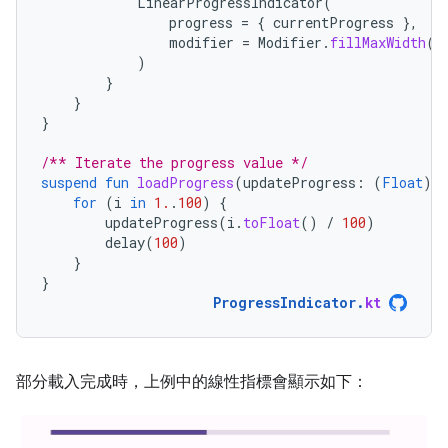
LinearProgressIndicator
(
progress
=
{
currentProgress
},
modifier
=
Modifier
.
fillMaxWidth
()
)
}
}
}
/** Iterate the progress value */
suspend
fun
loadProgress
(
updateProgress
:
(
Float
)
-
for
(
i
in
1.
.
100
)
{
updateProgress
(
i
.
toFloat
()
/
100
)
delay
(
100
)
}
}
ProgressIndicator
.
kt
部分載入完成時，上例中的線性指標會顯示如下：