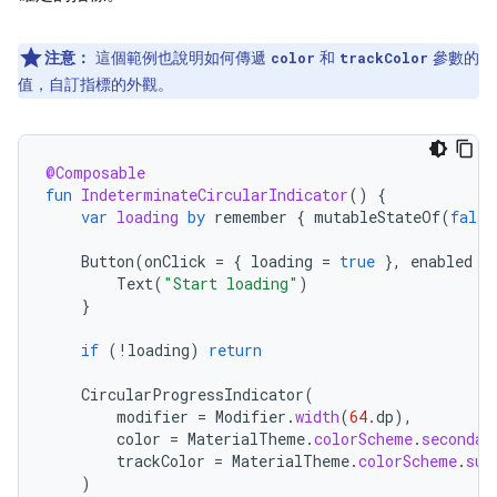
注意：
這個範例也說明如何傳遞
和
參數的
color
trackColor
值，自訂指標的外觀。
@Composable
fun
IndeterminateCircularIndicator
()
{
var
loading
by
remember
{
mutableStateOf
(
false
Button
(
onClick
=
{
loading
=
true
},
enabled
=
Text
(
"Start loading"
)
}
if
(
!
loading
)
return
CircularProgressIndicator
(
modifier
=
Modifier
.
width
(
64.
dp
),
color
=
MaterialTheme
.
colorScheme
.
secondar
trackColor
=
MaterialTheme
.
colorScheme
.
sur
)