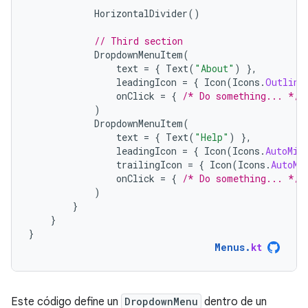
HorizontalDivider
()
// Third section
DropdownMenuItem
(
text
=
{
Text
(
"About"
)
},
leadingIcon
=
{
Icon
(
Icons
.
Outline
onClick
=
{
/* Do something... */
)
DropdownMenuItem
(
text
=
{
Text
(
"Help"
)
},
leadingIcon
=
{
Icon
(
Icons
.
AutoMir
trailingIcon
=
{
Icon
(
Icons
.
AutoMi
onClick
=
{
/* Do something... */
)
}
}
}
Menus
.
kt
Este código define un
DropdownMenu
dentro de un