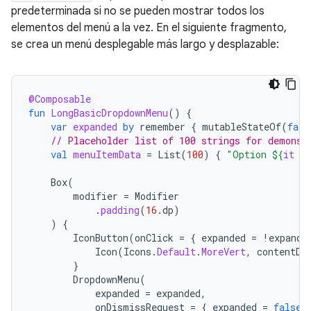
predeterminada si no se pueden mostrar todos los
elementos del menú a la vez. En el siguiente fragmento,
se crea un menú desplegable más largo y desplazable:
@Composable
fun
LongBasicDropdownMenu
()
{
var
expanded
by
remember
{
mutableStateOf
(
fals
// Placeholder list of 100 strings for demonst
val
menuItemData
=
List
(
100
)
{
"Option 
${
it
+
Box
(
modifier
=
Modifier
.
padding
(
16.
dp
)
)
{
IconButton
(
onClick
=
{
expanded
=
!
expande
Icon
(
Icons
.
Default
.
MoreVert
,
contentDe
}
DropdownMenu
(
expanded
=
expanded
,
onDismissRequest
=
{
expanded
=
false