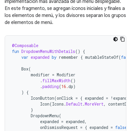
implementación más avanzada de un menú desplegable.
En este fragmento, se agregan íconos iniciales y finales a
los elementos de menú, y los divisores separan los grupos
de elementos de menú.
@Composable
fun
DropdownMenuWithDetails
()
{
var
expanded
by
remember
{
mutableStateOf
(
fals
Box
(
modifier
=
Modifier
.
fillMaxWidth
()
.
padding
(
16.
dp
)
)
{
IconButton
(
onClick
=
{
expanded
=
!
expande
Icon
(
Icons
.
Default
.
MoreVert
,
contentDe
}
DropdownMenu
(
expanded
=
expanded
,
onDismissRequest
=
{
expanded
=
false