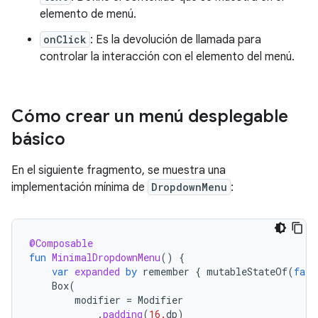
elemento de menú.
onClick
: Es la devolución de llamada para
controlar la interacción con el elemento del menú.
Cómo crear un menú desplegable
básico
En el siguiente fragmento, se muestra una
implementación mínima de
DropdownMenu
:
@Composable
fun
MinimalDropdownMenu
()
{
var
expanded
by
remember
{
mutableStateOf
(
fals
Box
(
modifier
=
Modifier
.
padding
(
16.
dp
)