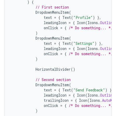
)
{
// First section
DropdownMenuItem
(
text
=
{
Text
(
"Profile"
)
},
leadingIcon
=
{
Icon
(
Icons
.
Outline
onClick
=
{
/* Do something... */
)
DropdownMenuItem
(
text
=
{
Text
(
"Settings"
)
},
leadingIcon
=
{
Icon
(
Icons
.
Outline
onClick
=
{
/* Do something... */
)
HorizontalDivider
()
// Second section
DropdownMenuItem
(
text
=
{
Text
(
"Send Feedback"
)
},
leadingIcon
=
{
Icon
(
Icons
.
Outline
trailingIcon
=
{
Icon
(
Icons
.
AutoMi
onClick
=
{
/* Do something... */
)