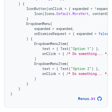
)
{
IconButton
(
onClick
=
{
expanded
=
!
expande
Icon
(
Icons
.
Default
.
MoreVert
,
contentDe
}
DropdownMenu
(
expanded
=
expanded
,
onDismissRequest
=
{
expanded
=
false
)
{
DropdownMenuItem
(
text
=
{
Text
(
"Option 1"
)
},
onClick
=
{
/* Do something... */
)
DropdownMenuItem
(
text
=
{
Text
(
"Option 2"
)
},
onClick
=
{
/* Do something... */
)
}
}
}
Menus
.
kt