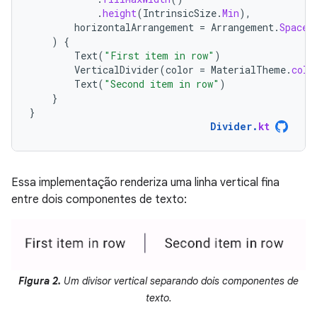
.
height
(
IntrinsicSize
.
Min
),
horizontalArrangement
=
Arrangement
.
SpaceE
)
{
Text
(
"First item in row"
)
VerticalDivider
(
color
=
MaterialTheme
.
colo
Text
(
"Second item in row"
)
}
}
Divider
.
kt
Essa implementação renderiza uma linha vertical fina
entre dois componentes de texto:
Figura 2.
Um divisor vertical separando dois componentes de
texto.