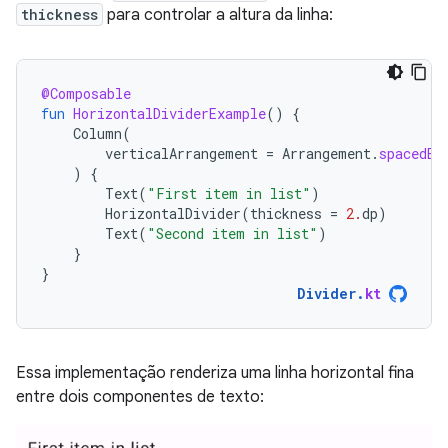
thickness
para controlar a altura da linha:
@Composable
fun
HorizontalDividerExample
()
{
Column
(
verticalArrangement
=
Arrangement
.
spacedBy
)
{
Text
(
"First item in list"
)
HorizontalDivider
(
thickness
=
2.
dp
)
Text
(
"Second item in list"
)
}
}
Divider
.
kt
Essa implementação renderiza uma linha horizontal fina
entre dois componentes de texto: