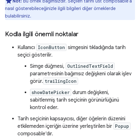
Not:
Bu örnek bağımsızdır. Seçilen tarihi üst composable'a
nasıl gösterebileceğinizle ilgili bilgileri diğer örneklerde
bulabilirsiniz.
Kodla ilgili önemli noktalar
Kullanıcı
IconButton
simgesini tıkladığında tarih
seçici gösterilir.
Simge düğmesi,
OutlinedTextField
parametresinin bağımsız değişkeni olarak işlev
görür.
trailingIcon
showDatePicker
durum değişkeni,
sabitlenmiş tarih seçicinin görünürlüğünü
kontrol eder.
Tarih seçicinin kapsayıcısı, diğer öğelerin düzenini
etkilemeden içeriğin üzerine yerleştirilen bir
Popup
composable'dır.