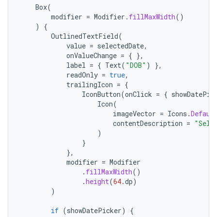
Box
(
modifier
=
Modifier
.
fillMaxWidth
()
)
{
OutlinedTextField
(
value
=
selectedDate
,
onValueChange
=
{
},
label
=
{
Text
(
"DOB"
)
},
readOnly
=
true
,
trailingIcon
=
{
IconButton
(
onClick
=
{
showDatePic
Icon
(
imageVector
=
Icons
.
Defaul
contentDescription
=
"Sele
)
}
},
modifier
=
Modifier
.
fillMaxWidth
()
.
height
(
64.
dp
)
)
if
(
showDatePicker
)
{