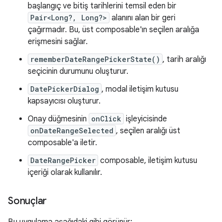
başlangıç ve bitiş tarihlerini temsil eden bir
Pair<Long?, Long?>
alanını alan bir geri
çağırmadır. Bu, üst composable'ın seçilen aralığa
erişmesini sağlar.
rememberDateRangePickerState()
, tarih aralığı
seçicinin durumunu oluşturur.
DatePickerDialog
, modal iletişim kutusu
kapsayıcısı oluşturur.
Onay düğmesinin
onClick
işleyicisinde
onDateRangeSelected
, seçilen aralığı üst
composable'a iletir.
DateRangePicker
composable, iletişim kutusu
içeriği olarak kullanılır.
Sonuçlar
Bu uygulama aşağıdaki gibi görünür: