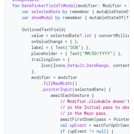
fun
DatePickerFieldToModal
(
modifier
:
Modifier
=
Mo
var
selectedDate
by
remember
{
mutableStateOf<
var
showModal
by
remember
{
mutableStateOf
(
fal
OutlinedTextField
(
value
=
selectedDate
?.
let
{
convertMillisT
onValueChange
=
{
},
label
=
{
Text
(
"DOB"
)
},
placeholder
=
{
Text
(
"MM/DD/YYYY"
)
},
trailingIcon
=
{
Icon
(
Icons
.
Default
.
DateRange
,
contentD
},
modifier
=
modifier
.
fillMaxWidth
()
.
pointerInput
(
selectedDate
)
{
awaitEachGesture
{
// Modifier.clickable doesn't 
// in the Initial pass to obse
// in the Main pass.
awaitFirstDown
(
pass
=
PointerE
val
upEvent
=
waitForUpOrCance
if
(
upEvent
!=
null
)
{