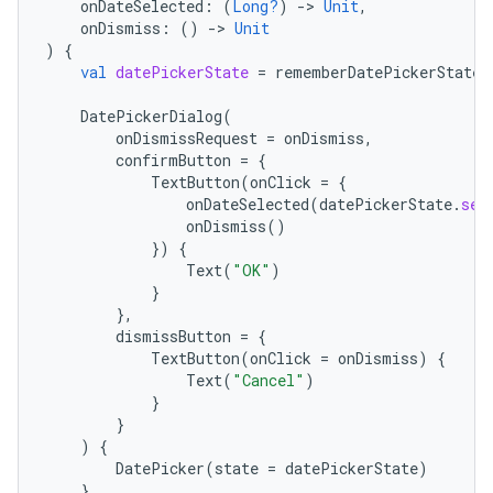
onDateSelected
:
(
Long?
)
-
>
Unit
,
onDismiss
:
()
-
>
Unit
)
{
val
datePickerState
=
rememberDatePickerState
(
DatePickerDialog
(
onDismissRequest
=
onDismiss
,
confirmButton
=
{
TextButton
(
onClick
=
{
onDateSelected
(
datePickerState
.
sel
onDismiss
()
})
{
Text
(
"OK"
)
}
},
dismissButton
=
{
TextButton
(
onClick
=
onDismiss
)
{
Text
(
"Cancel"
)
}
}
)
{
DatePicker
(
state
=
datePickerState
)
}