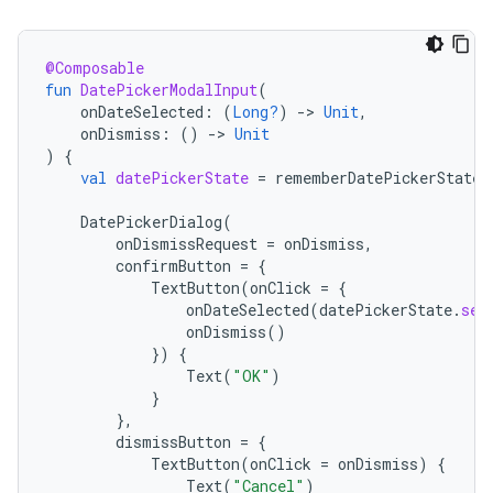
@Composable
fun
DatePickerModalInput
(
onDateSelected
:
(
Long?
)
-
>
Unit
,
onDismiss
:
()
-
>
Unit
)
{
val
datePickerState
=
rememberDatePickerState
(
DatePickerDialog
(
onDismissRequest
=
onDismiss
,
confirmButton
=
{
TextButton
(
onClick
=
{
onDateSelected
(
datePickerState
.
sel
onDismiss
()
})
{
Text
(
"OK"
)
}
},
dismissButton
=
{
TextButton
(
onClick
=
onDismiss
)
{
Text
(
"Cancel"
)