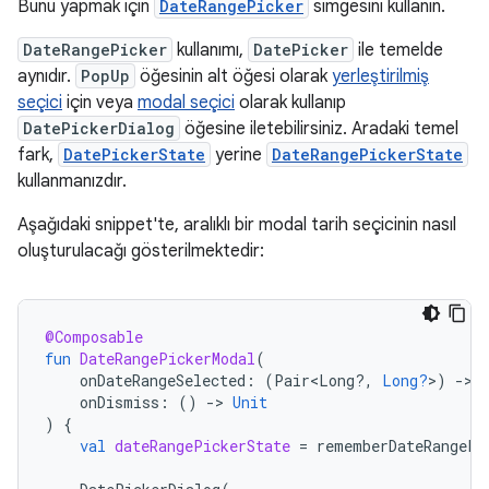
Bunu yapmak için
DateRangePicker
simgesini kullanın.
DateRangePicker
kullanımı,
DatePicker
ile temelde
aynıdır.
PopUp
öğesinin alt öğesi olarak
yerleştirilmiş
seçici
için veya
modal seçici
olarak kullanıp
DatePickerDialog
öğesine iletebilirsiniz. Aradaki temel
fark,
DatePickerState
yerine
DateRangePickerState
kullanmanızdır.
Aşağıdaki snippet'te, aralıklı bir modal tarih seçicinin nasıl
oluşturulacağı gösterilmektedir:
@Composable
fun
DateRangePickerModal
(
onDateRangeSelected
:
(
Pair<Long?,
Long?
>
)
-
>
onDismiss
:
()
-
>
Unit
)
{
val
dateRangePickerState
=
rememberDateRangePi