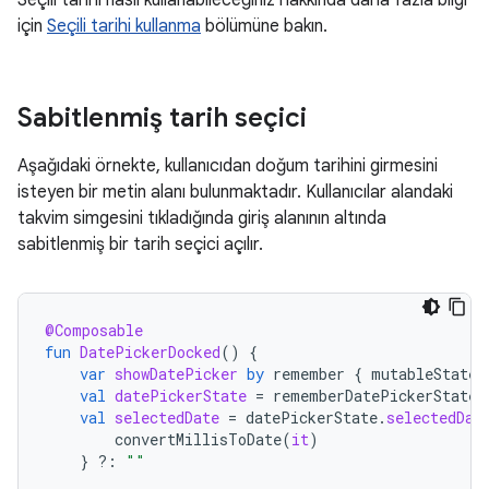
Seçili tarihi nasıl kullanabileceğiniz hakkında daha fazla bilgi
için
Seçili tarihi kullanma
bölümüne bakın.
Sabitlenmiş tarih seçici
Aşağıdaki örnekte, kullanıcıdan doğum tarihini girmesini
isteyen bir metin alanı bulunmaktadır. Kullanıcılar alandaki
takvim simgesini tıkladığında giriş alanının altında
sabitlenmiş bir tarih seçici açılır.
@Composable
fun
DatePickerDocked
()
{
var
showDatePicker
by
remember
{
mutableStateO
val
datePickerState
=
rememberDatePickerState
(
val
selectedDate
=
datePickerState
.
selectedDat
convertMillisToDate
(
it
)
}
?:
""