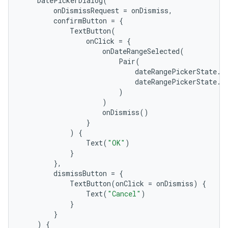
DatePickerDialog
(
onDismissRequest
=
onDismiss
,
confirmButton
=
{
TextButton
(
onClick
=
{
onDateRangeSelected
(
Pair
(
dateRangePickerState
.
s
dateRangePickerState
.
s
)
)
onDismiss
()
}
)
{
Text
(
"OK"
)
}
},
dismissButton
=
{
TextButton
(
onClick
=
onDismiss
)
{
Text
(
"Cancel"
)
}
}
)
{