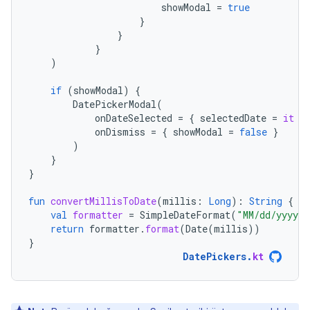
showModal
=
true
}
}
}
)
if
(
showModal
)
{
DatePickerModal
(
onDateSelected
=
{
selectedDate
=
it
}
onDismiss
=
{
showModal
=
false
}
)
}
}
fun
convertMillisToDate
(
millis
:
Long
):
String
{
val
formatter
=
SimpleDateFormat
(
"MM/dd/yyyy"
,
return
formatter
.
format
(
Date
(
millis
))
}
DatePickers
.
kt