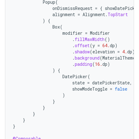
Popup
(
onDismissRequest
=
{
showDatePicke
alignment
=
Alignment
.
TopStart
)
{
Box
(
modifier
=
Modifier
.
fillMaxWidth
()
.
offset
(
y
=
64.
dp
)
.
shadow
(
elevation
=
4.
dp
)
.
background
(
MaterialTheme
.
.
padding
(
16.
dp
)
)
{
DatePicker
(
state
=
datePickerState
,
showModeToggle
=
false
)
}
}
}
}
}
@Composable