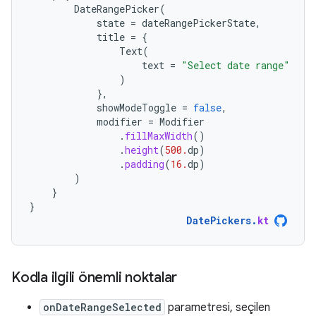
DateRangePicker
(
state
=
dateRangePickerState
,
title
=
{
Text
(
text
=
"Select date range"
)
},
showModeToggle
=
false
,
modifier
=
Modifier
.
fillMaxWidth
()
.
height
(
500.
dp
)
.
padding
(
16.
dp
)
)
}
}
DatePickers
.
kt
Kodla ilgili önemli noktalar
onDateRangeSelected
parametresi, seçilen