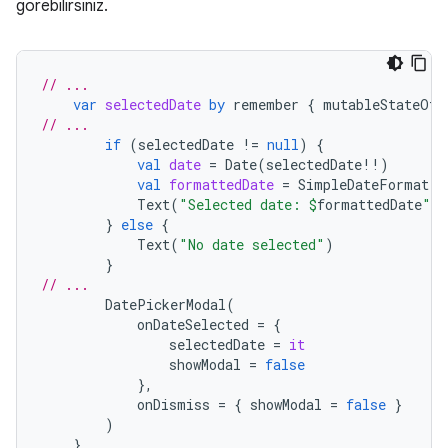
görebilirsiniz.
// ...
var
selectedDate
by
remember
{
mutableStateOf<
// ...
if
(
selectedDate
!=
null
)
{
val
date
=
Date
(
selectedDate
!!
)
val
formattedDate
=
SimpleDateFormat
(
"
Text
(
"Selected date: 
$
formattedDate
"
)
}
else
{
Text
(
"No date selected"
)
}
// ...
DatePickerModal
(
onDateSelected
=
{
selectedDate
=
it
showModal
=
false
},
onDismiss
=
{
showModal
=
false
}
)
}