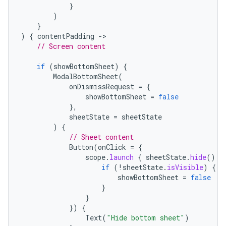
}
)
}
)
{
contentPadding
-
// Screen content
if
(
showBottomSheet
)
{
ModalBottomSheet
(
onDismissRequest
=
{
showBottomSheet
=
false
},
sheetState
=
sheetState
)
{
// Sheet content
Button
(
onClick
=
{
scope
.
launch
{
sheetState
.
hide
()
}
if
(
!
sheetState
.
isVisible
)
{
showBottomSheet
=
false
}
}
})
{
Text
(
"Hide bottom sheet"
)