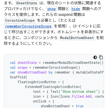
ます。
SheetState
は、現在のシートの状態に関連する
プロパティだけでなく、
show
関数と
hide
関数へのア
クセスを提供します。これらの suspend 関数は
CoroutineScope
を必要とし（たとえば
rememberCoroutineScope
を使用）、UI イベントに応
じて呼び出すことができます。ボトムシートを非表示にす
るときに、コンポジションから
ModalBottomSheet
を削
除するようにしてください。
val
sheetState
=
rememberModalBottomSheetState
()
val
scope
=
rememberCoroutineScope
()
var
showBottomSheet
by
remember
{
mutableStateOf
(
f
Scaffold
(
floatingActionButton
=
{
ExtendedFloatingActionButton
(
text
=
{
Text
(
"Show bottom sheet"
)
},
icon
=
{
Icon
(
Icons
.
Filled
.
Add
,
conten
onClick
=
{
showBottomSheet
=
true