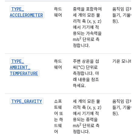
TYPE
_
하드
중력을 포함하여
움직임 감지 
ACCELEROMETER
웨어
세 개의 모든 물
들기, 기울이
리적 축 (x, y, z)
등).
에서 기기에 적
용되는 가속력을
2
m/s
단위로 측
정합니다.
TYPE
_
하드
주변 상온을 섭
기온 모니터링
AMBIENT
_
웨어
씨(°C) 단위로
TEMPERATURE
측정합니다. 아
래 내용을 참조
하세요.
TYPE
_
GRAVITY
소프
세 개의 모든 물
움직임 감지 
트웨
리적 축 (x, y, z)
들기, 기울이
어 또
에서 기기에 적
등).
는 하
용되는 중력을
2
드웨
m/s
단위로 측
어
정합니다.