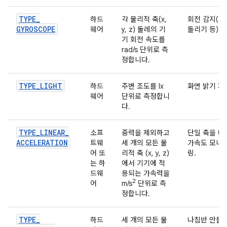
TYPE
_
하드
각 물리적 축(x,
회전 감지(회
GYROSCOPE
웨어
y, z) 둘레의 기
돌리기 등).
기 회전 속도를
rad/s 단위로 측
정합니다.
TYPE
_
LIGHT
하드
주변 조도를 lx
화면 밝기 제
웨어
단위로 측정합니
다.
TYPE
_
LINEAR
_
소프
중력을 제외하고
단일 축을 따
ACCELERATION
트웨
세 개의 모든 물
가속도 모니
어 또
리적 축 (x, y, z)
링.
는 하
에서 기기에 적
드웨
용되는 가속력을
2
어
m/s
단위로 측
정합니다.
TYPE
_
하드
세 개의 모든 물
나침반 만들기