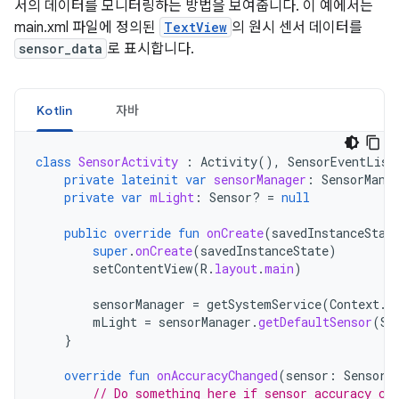
서의 데이터를 모니터링하는 방법을 보여줍니다. 이 예에서는
main.xml 파일에 정의된
TextView
의 원시 센서 데이터를
sensor_data
로 표시합니다.
Kotlin
자바
class
SensorActivity
:
Activity
(),
SensorEventList
private
lateinit
var
sensorManager
:
SensorMana
private
var
mLight
:
Sensor? 
=
null
public
override
fun
onCreate
(
savedInstanceStat
super
.
onCreate
(
savedInstanceState
)
setContentView
(
R
.
layout
.
main
)
sensorManager
=
getSystemService
(
Context
.
S
mLight
=
sensorManager
.
getDefaultSensor
(
Se
}
override
fun
onAccuracyChanged
(
sensor
:
Sensor
,
// Do something here if sensor accuracy ch