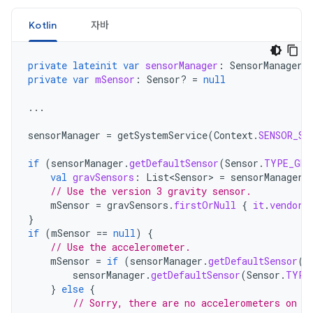
Kotlin
자바
private
lateinit
var
sensorManager
:
SensorManager
private
var
mSensor
:
Sensor? 
=
null
...
sensorManager
=
getSystemService
(
Context
.
SENSOR_SE
if
(
sensorManager
.
getDefaultSensor
(
Sensor
.
TYPE_GRA
val
gravSensors
:
List<Sensor>
=
sensorManager
.
// Use the version 3 gravity sensor.
mSensor
=
gravSensors
.
firstOrNull
{
it
.
vendor
.
}
if
(
mSensor
==
null
)
{
// Use the accelerometer.
mSensor
=
if
(
sensorManager
.
getDefaultSensor
(
S
sensorManager
.
getDefaultSensor
(
Sensor
.
TYPE
}
else
{
// Sorry, there are no accelerometers on y