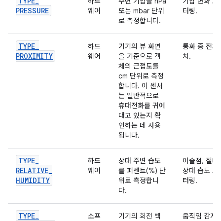
TYPE
_
하드
주변 기압을 hPa
기압 변화 모
PRESSURE
웨어
또는 mbar 단위
터링.
로 측정합니다.
TYPE
_
하드
기기의 뷰 화면
통화 중 전화
PROXIMITY
웨어
을 기준으로 객
치.
체의 근접도를
cm 단위로 측정
합니다. 이 센서
는 일반적으로
휴대전화를 귀에
대고 있는지 확
인하는 데 사용
됩니다.
TYPE
_
하드
상대 주변 습도
이슬점, 절대
RELATIVE
_
웨어
를 퍼센트(%) 단
상대 습도 모
HUMIDITY
위로 측정합니
터링.
다.
TYPE
_
소프
기기의 회전 벡
움직임 감지 