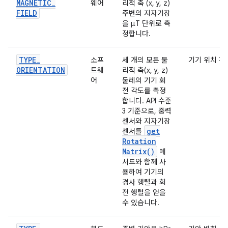
MAGNETIC
_
웨어
리적 축 (x, y, z)
FIELD
주변의 지자기장
을 μT 단위로 측
정합니다.
TYPE
_
소프
세 개의 모든 물
기기 위치 확
ORIENTATION
트웨
리적 축(x, y, z)
어
둘레의 기기 회
전 각도를 측정
합니다. API 수준
3 기준으로, 중력
센서와 지자기장
get
센서를
Rotation
Matrix(
)
메
서드와 함께 사
용하여 기기의
경사 행렬과 회
전 행렬을 얻을
수 있습니다.