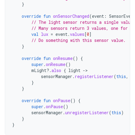
}
override
fun
onSensorChanged
(
event
:
SensorEven
// The light sensor returns a single value
// Many sensors return 3 values, one for ea
val
lux
=
event
.
values
[
0
]
// Do something with this sensor value.
}
override
fun
onResume
()
{
super
.
onResume
()
mLight
?.
also
{
light
-
sensorManager
.
registerListener
(
this
,
l
}
}
override
fun
onPause
()
{
super
.
onPause
()
sensorManager
.
unregisterListener
(
this
)
}
}