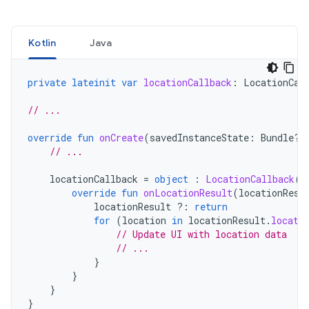
Kotlin
Java
private
lateinit
var
locationCallback
:
LocationCal
// ...
override
fun
onCreate
(
savedInstanceState
:
Bundle?)
// ...
locationCallback
=
object
:
LocationCallback
()
override
fun
onLocationResult
(
locationResu
locationResult
?:
return
for
(
location
in
locationResult
.
locati
// Update UI with location data
// ...
}
}
}
}