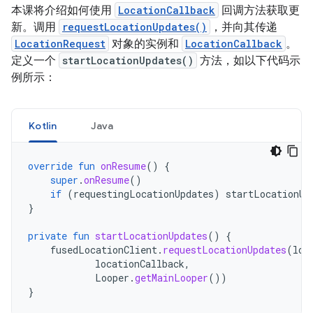
本课将介绍如何使用
LocationCallback
回调方法获取更
新。调用
requestLocationUpdates()
，并向其传递
LocationRequest
对象的实例和
LocationCallback
。
定义一个
startLocationUpdates()
方法，如以下代码示
例所示：
Kotlin
Java
override
fun
onResume
()
{
super
.
onResume
()
if
(
requestingLocationUpdates
)
startLocationUp
}
private
fun
startLocationUpdates
()
{
fusedLocationClient
.
requestLocationUpdates
(
loc
locationCallback
,
Looper
.
getMainLooper
())
}