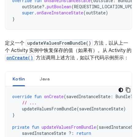
override
fun
onSaveInstanceState
(
outState
:
Bundle?
outState
?.
putBoolean
(
REQUESTING_LOCATION_UPDA
super
.
onSaveInstanceState
(
outState
)
}
定义一个
updateValuesFromBundle()
方法，以从上一
个 Activity 实例中恢复保存的值（如果有）。从 Activity 的
onCreate()
方法调用上述方法，如以下代码示例所示：
Kotlin
Java
override
fun
onCreate
(
savedInstanceState
:
Bundle?)
// ...
updateValuesFromBundle
(
savedInstanceState
)
}
private
fun
updateValuesFromBundle
(
savedInstanceSt
savedInstanceState
?:
return