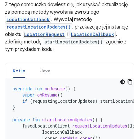
Z tego samouczka dowiesz się, jak uzyskać aktualizację
za pomocą metody wywołania zwrotnego
LocationCallback
. Wywołaj metodę
requestLocationUpdates()
, przekazując jej instancję
obiektu
LocationRequest
i
LocationCallback
.
Zdefiniuj metodę
startLocationUpdates()
zgodnie z
tym przykładem kodu:
Kotlin
Java
override
fun
onResume
()
{
super
.
onResume
()
if
(
requestingLocationUpdates
)
startLocationUp
}
private
fun
startLocationUpdates
()
{
fusedLocationClient
.
requestLocationUpdates
(
loc
locationCallback
,
Looper
.
getMainLooper
())