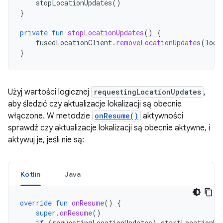
stopLocationUpdates
()
}
private
fun
stopLocationUpdates
()
{
fusedLocationClient
.
removeLocationUpdates
(
loca
}
Użyj wartości logicznej
requestingLocationUpdates
,
aby śledzić czy aktualizacje lokalizacji są obecnie
włączone. W metodzie
onResume()
aktywności
sprawdź czy aktualizacje lokalizacji są obecnie aktywne, i
aktywuj je, jeśli nie są:
Kotlin
Java
override
fun
onResume
()
{
super
.
onResume
()
if
(
requestingLocationUpdates
)
startLocationUp