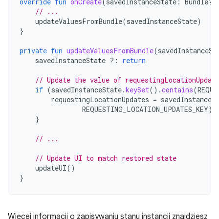
override
fun
onCreate
(
savedInstanceState
:
Bundle?)
// ...
updateValuesFromBundle
(
savedInstanceState
)
}
private
fun
updateValuesFromBundle
(
savedInstanceSt
savedInstanceState
?:
return
// Update the value of requestingLocationUpdat
if
(
savedInstanceState
.
keySet
().
contains
(
REQUE
requestingLocationUpdates
=
savedInstanceS
REQUESTING_LOCATION_UPDATES_KEY
)
}
// ...
// Update UI to match restored state
updateUI
()
}
Więcej informacji o zapisywaniu stanu instancji znajdziesz