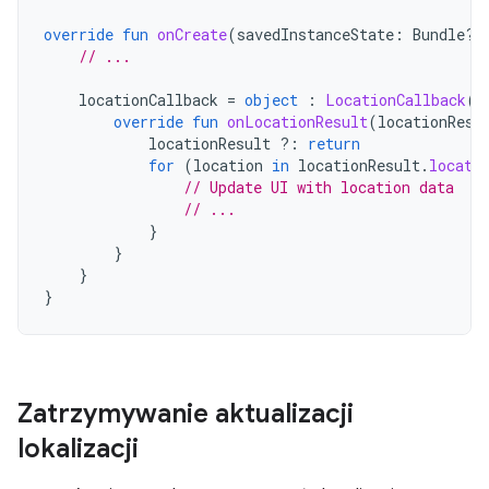
override
fun
onCreate
(
savedInstanceState
:
Bundle?)
// ...
locationCallback
=
object
:
LocationCallback
()
override
fun
onLocationResult
(
locationResu
locationResult
?:
return
for
(
location
in
locationResult
.
locati
// Update UI with location data
// ...
}
}
}
}
Zatrzymywanie aktualizacji
lokalizacji