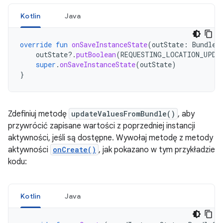
Kotlin
Java
override
fun
onSaveInstanceState
(
outState
:
Bundle?
outState
?.
putBoolean
(
REQUESTING_LOCATION_UPDA
super
.
onSaveInstanceState
(
outState
)
}
Zdefiniuj metodę
updateValuesFromBundle()
, aby
przywrócić zapisane wartości z poprzedniej instancji
aktywności, jeśli są dostępne. Wywołaj metodę z metody
aktywności
onCreate()
, jak pokazano w tym przykładzie
kodu:
Kotlin
Java