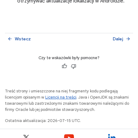
otrzymywać aktualizacje lokalizacji w Androidzie.
Wstecz
Dalej
arrow_back
arrow_forward
Czy te wskazówki były pomocne?
Treść strony i umieszczone na niej fragmenty kodu podlegają
licencjom opisanym w
Licencji na treści
. Java i OpenJDK są znakami
towarowymi lub zastrzeżonymi znakami towarowymi należącymi do
firmy Oracle lub jej podmiotów stowarzyszonych.
Ostatnia aktualizacja: 2026-07-15 UTC.