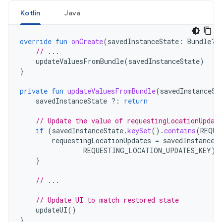
Kotlin
Java
override
fun
onCreate
(
savedInstanceState
:
Bundle?)
// ...
updateValuesFromBundle
(
savedInstanceState
)
}
private
fun
updateValuesFromBundle
(
savedInstanceSt
savedInstanceState
?:
return
// Update the value of requestingLocationUpdat
if
(
savedInstanceState
.
keySet
().
contains
(
REQUE
requestingLocationUpdates
=
savedInstanceS
REQUESTING_LOCATION_UPDATES_KEY
)
}
// ...
// Update UI to match restored state
updateUI
()
}