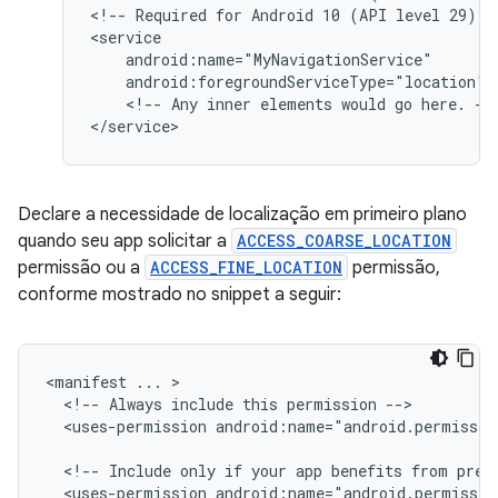
<!--
Required
for
Android
10
(API
level
29)
a
android:foregroundServiceType="location"
<!--
Any
inner
elements
would
go
here.
-->
Declare a necessidade de localização em primeiro plano
quando seu app solicitar a
ACCESS_COARSE_LOCATION
permissão ou a
ACCESS_FINE_LOCATION
permissão,
conforme mostrado no snippet a seguir:
<manifest
...
<!--
Always
include
this
permission
<uses-permission
android:name="android.permissio
<!--
Include
only
if
your
app
benefits
from
prec
<uses-permission
android:name="android.permissio