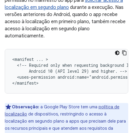
permissão no manifesto do app para
solicitar acesso à
localização em segundo plano
durante a execução. Nas
versões anteriores do Android, quando o app recebe
acesso à localização em primeiro plano, também recebe
acesso à localização em segundo plano
automaticamente.
<manifest
...
<!--
Required
only
when
requesting
background
lo
Android
10
(API
level
29)
and
higher.
<uses-permission
android:name="android.permissio
Observação:
a Google Play Store tem uma
política de
localização
de dispositivos, restringindo o acesso à
localização em segundo plano a apps que precisam dele para
os recursos principais e que atendem aos requisitos da