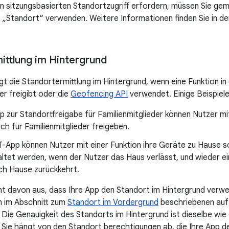
nen sitzungsbasierten Standortzugriff erfordern, müssen Sie ge
e „Standort“ verwenden. Weitere Informationen finden Sie in d
ittlung im Hintergrund
gt die Standortermittlung im Hintergrund, wenn eine Funktion i
er freigibt oder die
Geofencing API
verwendet. Einige Beispiele
pp zur Standortfreigabe für Familienmitglieder können Nutzer mi
lich für Familienmitglieder freigeben.
oT-App können Nutzer mit einer Funktion ihre Geräte zu Hause so
ltet werden, wenn der Nutzer das Haus verlässt, und wieder e
ch Hause zurückkehrt.
 davon aus, dass Ihre App den Standort im Hintergrund verwen
en im Abschnitt zum
Standort im Vordergrund
beschriebenen auf 
. Die Genauigkeit des Standorts im Hintergrund ist dieselbe wie
. Sie hängt von den Standort berechtigungen ab, die Ihre App de