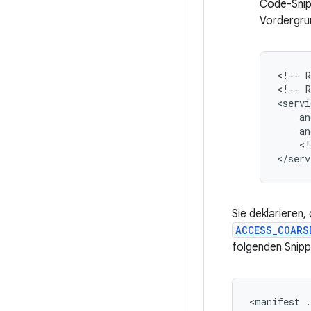
Code-Snipp
Vordergrun
<!--
<!--
R
an
<!
Sie deklarieren
ACCESS_COARS
folgenden Snipp
<manifest
.