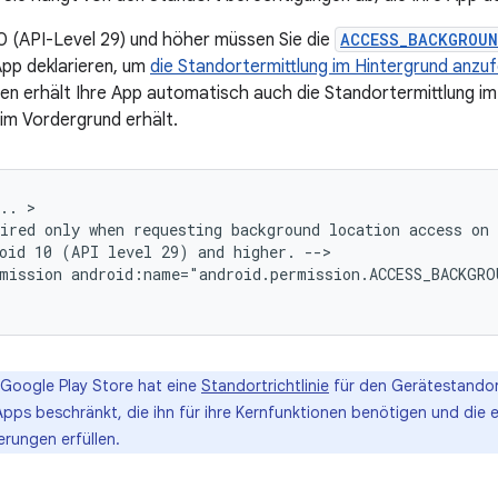
0 (API-Level 29) und höher müssen Sie die
ACCESS_BACKGROUN
App deklarieren, um
die Standortermittlung im Hintergrund anzu
en erhält Ihre App automatisch auch die Standortermittlung im
 im Vordergrund erhält.
..
ired
only
when
requesting
background
location
access
oid
10
(API
level
29)
and
higher.
mission
android:name="android.permission.ACCESS_BACKGR
Google Play Store hat eine
Standortrichtlinie
für den Gerätestandort
Apps beschränkt, die ihn für ihre Kernfunktionen benötigen und die
erungen erfüllen.