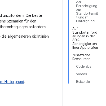
der
Berechtigung
zur
Standortermit
d anzufordern. Die beste
tlung im
ene Szenarien für den
Hintergrund
ortberechtigungen anfordern.
Auf
Standortanford
die allgemeineren Richtlinien
erungen in den
SDK-
Abhängigkeiten
Ihrer App prüfen
Zusätzliche
Ressourcen
Codelabs
Videos
im Hintergrund
.
Beispiele