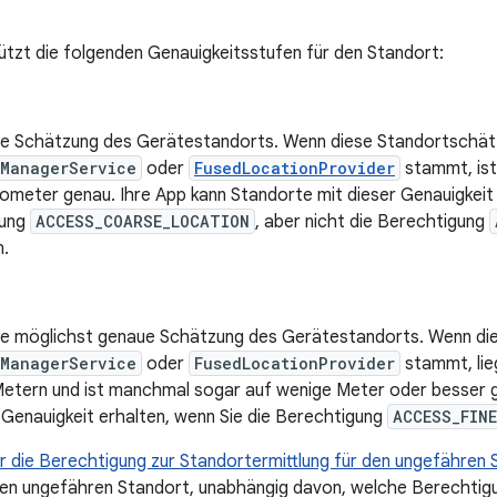
ützt die folgenden Genauigkeitsstufen für den Standort:
ine Schätzung des Gerätestandorts. Wenn diese Standortschä
nManagerService
oder
FusedLocationProvider
stammt, ist
ometer genau. Ihre App kann Standorte mit dieser Genauigkeit 
gung
ACCESS_COARSE_LOCATION
, aber nicht die Berechtigung
n.
ine möglichst genaue Schätzung des Gerätestandorts. Wenn d
nManagerService
oder
FusedLocationProvider
stammt, lieg
etern und ist manchmal sogar auf wenige Meter oder besser g
 Genauigkeit erhalten, wenn Sie die Berechtigung
ACCESS_FIN
r die Berechtigung zur Standortermittlung für den ungefähren S
 den ungefähren Standort, unabhängig davon, welche Berechtig