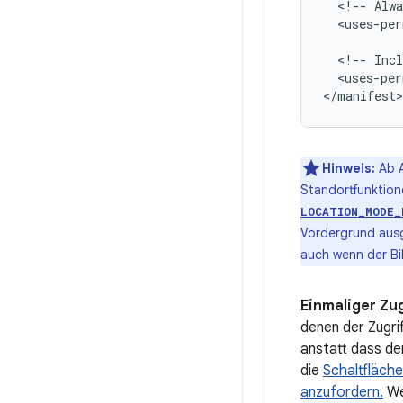
<!--
Alwa
<uses-per
<!--
Incl
<uses-per
Hinweis:
Ab A
Standortfunktion
LOCATION_MODE_
Vordergrund ausg
auch wenn der Bil
Einmaliger Zug
denen der Zugri
anstatt dass de
die
Schaltfläche
anzufordern.
Wen