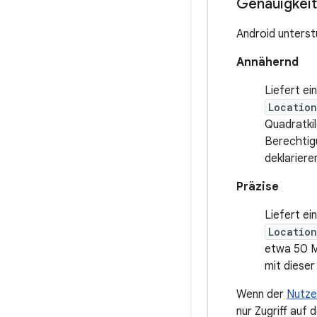
Genauigkeit
Android unterst
Annähernd
Liefert e
Locatio
Quadratkil
Berechti
deklariere
Präzise
Liefert e
Locatio
etwa 50 M
mit dieser
Wenn der
Nutze
nur Zugriff auf