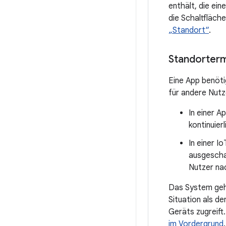
enthält, die ei
die Schaltfläch
„Standort“
.
Standorterm
Eine App benöti
für andere Nutz
In einer A
kontinuier
In einer I
ausgescha
Nutzer na
Das System geht
Situation als d
Geräts zugreift
im Vordergrund