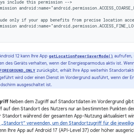
ys
include
this
permission
mission
android:name="android.permission.ACCESS_COARSE
ude
only
if
your
app
benefits
from
precise
location
acc
mission
android:name="android.permission.ACCESS_FINE_L
ndroid 12 kann Ihre App
aufrufen, 
getLocationPowerSaverMode()
en des Geräts verhalten, wenn der Energiesparmodus aktiv ist. Wenn
zurückgibt, erhält Ihre App weiterhin Standortakt
FOREGROUND_ONLY
eführt wird oder einen Dienst im Vordergrund ausführt, wenn der Ene
dschirm ausgeschaltet ist.
riff
Neben dem Zugriff auf Standortdaten im Vordergrund gibt 
ff auf den Standort des Nutzers nur an bestimmten Punkten der
r Standort während der gesamten App-Nutzung aktualisiert wird.
 „Standort“ verwenden, um den Standortzugriff für die jeweili
n Ihre App auf Android 17 (API-Level 37) oder höher ausgerich