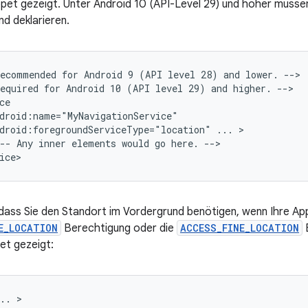
et gezeigt. Unter Android 10 (API-Level 29) und höher müssen
d deklarieren.
Recommended
for
Android
9
(API
level
28)
and
lower.
-->

equired
for
Android
10
(API
level
29)
and
higher.
-->

droid:foregroundServiceType="location"
...
--
Any
inner
elements
would
go
here.
-->

, dass Sie den Standort im Vordergrund benötigen, wenn Ihre A
E_LOCATION
Berechtigung oder die
ACCESS_FINE_LOCATION
B
et gezeigt:
..