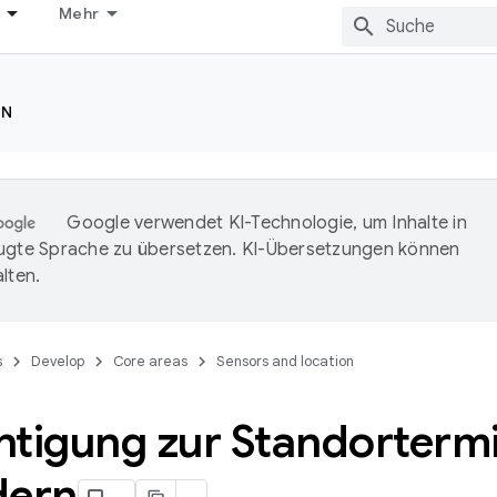
Mehr
ON
Google verwendet KI-Technologie, um Inhalte in
ugte Sprache zu übersetzen. KI-Übersetzungen können
lten.
s
Develop
Core areas
Sensors and location
htigung zur Standortermi
dern