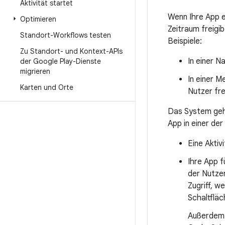
Aktivität startet
Wenn Ihre App e
Optimieren
Zeitraum freigib
Standort-Workflows testen
Beispiele:
Zu Standort- und Kontext-APIs
In einer N
der Google Play-Dienste
migrieren
In einer M
Karten und Orte
Nutzer fr
Das System geht
App in einer der
Eine Aktivi
Ihre App f
der Nutze
Zugriff, w
Schaltflä
Außerdem 