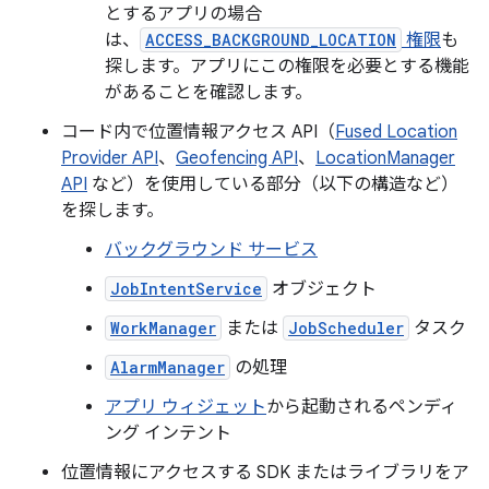
とするアプリの場合
は、
ACCESS_BACKGROUND_LOCATION
権限
も
探します。アプリにこの権限を必要とする機能
があることを確認します。
コード内で位置情報アクセス API（
Fused Location
Provider API
、
Geofencing API
、
LocationManager
API
など）を使用している部分（以下の構造など）
を探します。
バックグラウンド サービス
JobIntentService
オブジェクト
WorkManager
または
JobScheduler
タスク
AlarmManager
の処理
アプリ ウィジェット
から起動されるペンディ
ング インテント
位置情報にアクセスする SDK またはライブラリをア