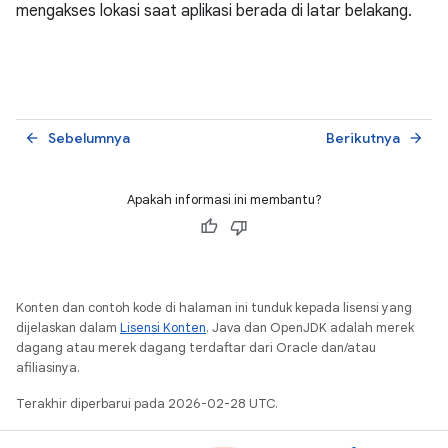
mengakses lokasi saat aplikasi berada di latar belakang.
Sebelumnya
Berikutnya
arrow_back
arrow_forward
Apakah informasi ini membantu?
Konten dan contoh kode di halaman ini tunduk kepada lisensi yang
dijelaskan dalam
Lisensi Konten
. Java dan OpenJDK adalah merek
dagang atau merek dagang terdaftar dari Oracle dan/atau
afiliasinya.
Terakhir diperbarui pada 2026-02-28 UTC.