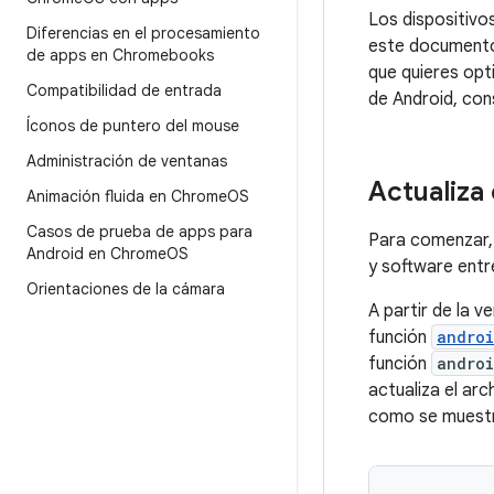
Los dispositiv
Diferencias en el procesamiento
este documento,
de apps en Chromebooks
que quieres opt
Compatibilidad de entrada
de Android, con
Íconos de puntero del mouse
Administración de ventanas
Actualiza 
Animación fluida en Chrome
OS
Casos de prueba de apps para
Para comenzar, 
Android en Chrome
OS
y software entr
Orientaciones de la cámara
A partir de la 
función
andro
función
andro
actualiza el arc
como se muestra