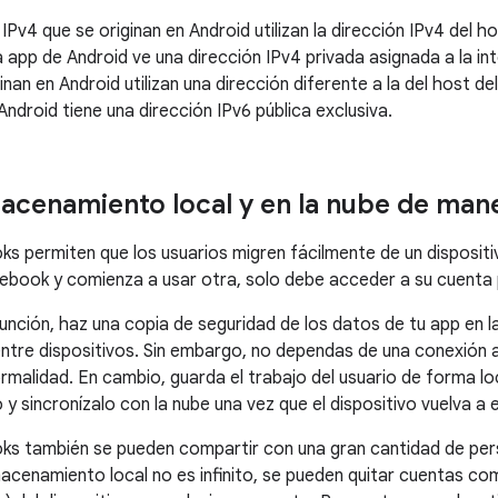
IPv4 que se originan en Android utilizan la dirección IPv4 del
a app de Android ve una dirección IPv4 privada asignada a la in
inan en Android utilizan una dirección diferente a la del host d
ndroid tiene una dirección IPv6 pública exclusiva.
macenamiento local y en la nube de mane
 permiten que los usuarios migren fácilmente de un dispositivo
book y comienza a usar otra, solo debe acceder a su cuenta 
unción, haz una copia de seguridad de los datos de tu app en la
entre dispositivos. Sin embargo, no dependas de una conexión a
rmalidad. En cambio, guarda el trabajo del usuario de forma lo
 sincronízalo con la nube una vez que el dispositivo vuelva a e
s también se pueden compartir con una gran cantidad de pers
acenamiento local no es infinito, se pueden quitar cuentas com