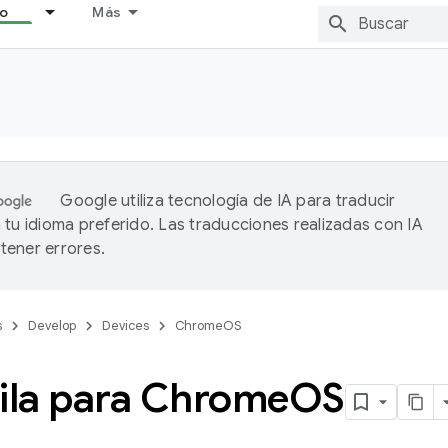
lo
Más
Google utiliza tecnología de IA para traducir
 tu idioma preferido. Las traducciones realizadas con IA
ener errores.
s
Develop
Devices
ChromeOS
la para Chrome
OS