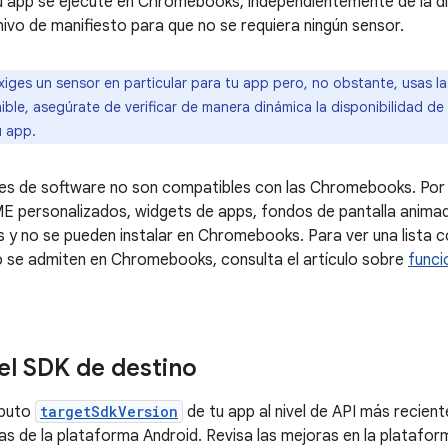
u app se ejecute en Chromebooks, independientemente de la di
hivo de manifiesto para que no se requiera ningún sensor.
xiges un sensor en particular para tu app pero, no obstante, usas 
ble, asegúrate de verificar de manera dinámica la disponibilidad de
u app.
es de software no son compatibles con las Chromebooks. Por 
E personalizados, widgets de apps, fondos de pantalla anima
 y no se pueden instalar en Chromebooks. Para ver una lista 
 se admiten en Chromebooks, consulta el artículo sobre
funci
 el SDK de destino
ibuto
targetSdkVersion
de tu app al nivel de API más recien
as de la plataforma Android. Revisa las mejoras en la platafor