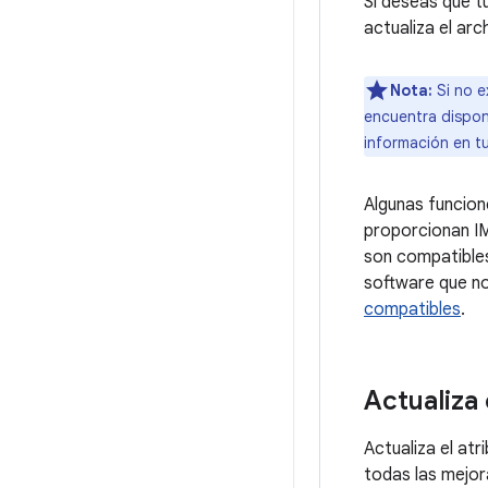
Si deseas que t
actualiza el arc
Nota:
Si no e
encuentra disponi
información en t
Algunas funcion
proporcionan IM
son compatibles
software que no
compatibles
.
Actualiza
Actualiza el atr
todas las mejor