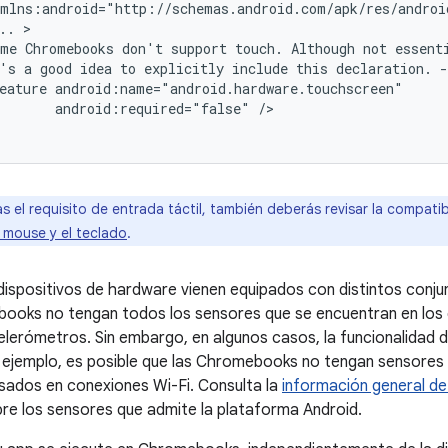
..
ome
Chromebooks
don't
support
touch.
Although
not
's
a
good
idea
to
explicitly
include
this
declaration.
eature
android:required="false"
/>

as el requisito de entrada táctil, también deberás revisar la compatib
 mouse y el teclado
.
dispositivos de hardware vienen equipados con distintos conju
ooks no tengan todos los sensores que se encuentran en los d
erómetros. Sin embargo, en algunos casos, la funcionalidad 
 ejemplo, es posible que las Chromebooks no tengan sensores
sados en conexiones Wi-Fi. Consulta la
información general d
re los sensores que admite la plataforma Android.