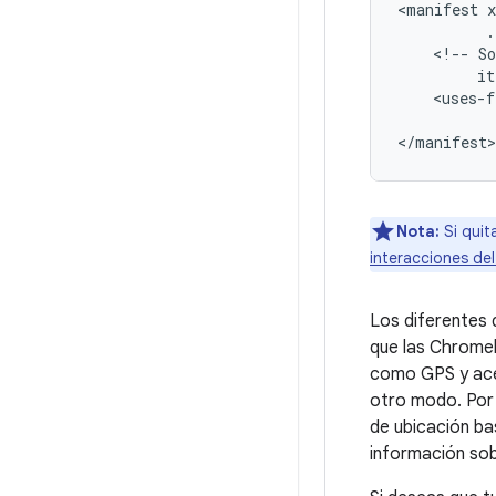
<manifest
.
<!--
S
it
<uses-f
Nota:
Si quit
interacciones del
Los diferentes 
que las Chromeb
como GPS y acel
otro modo. Por
de ubicación ba
información sob