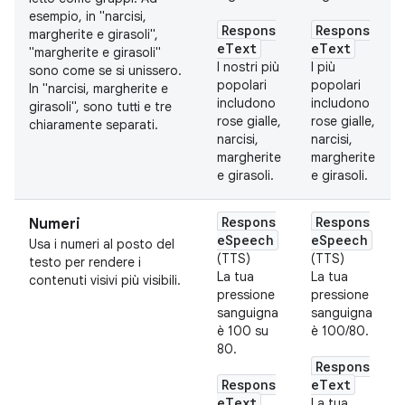
esempio, in "narcisi,
Respons
Respons
margherite e girasoli",
eText
eText
"margherite e girasoli"
I nostri più
I più
sono come se si unissero.
popolari
popolari
In "narcisi, margherite e
includono
includono
girasoli", sono tutti e tre
rose gialle,
rose gialle,
chiaramente separati.
narcisi,
narcisi,
margherite
margherite
e girasoli.
e girasoli.
Respons
Respons
Numeri
eSpeech
eSpeech
Usa i numeri al posto del
(TTS)
(TTS)
testo per rendere i
La tua
La tua
contenuti visivi più visibili.
pressione
pressione
sanguigna
sanguigna
è 100 su
è 100/80.
80.
Respons
Respons
eText
eText
La tua