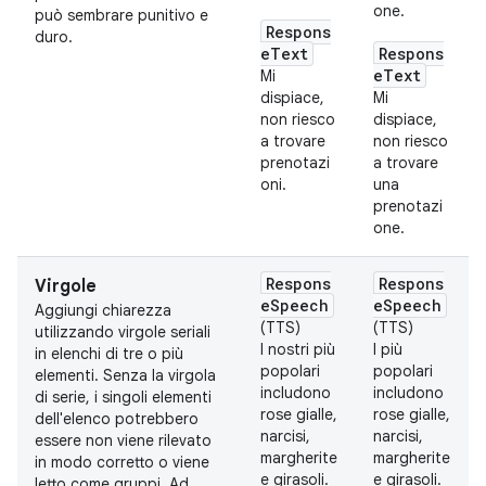
one.
può sembrare punitivo e
Respons
duro.
eText
Respons
eText
Mi
dispiace,
Mi
non riesco
dispiace,
a trovare
non riesco
prenotazi
a trovare
oni.
una
prenotazi
one.
Respons
Respons
Virgole
eSpeech
eSpeech
Aggiungi chiarezza
(TTS)
(TTS)
utilizzando virgole seriali
I nostri più
I più
in elenchi di tre o più
popolari
popolari
elementi. Senza la virgola
includono
includono
di serie, i singoli elementi
rose gialle,
rose gialle,
dell'elenco potrebbero
narcisi,
narcisi,
essere non viene rilevato
margherite
margherite
in modo corretto o viene
e girasoli.
e girasoli.
letto come gruppi. Ad