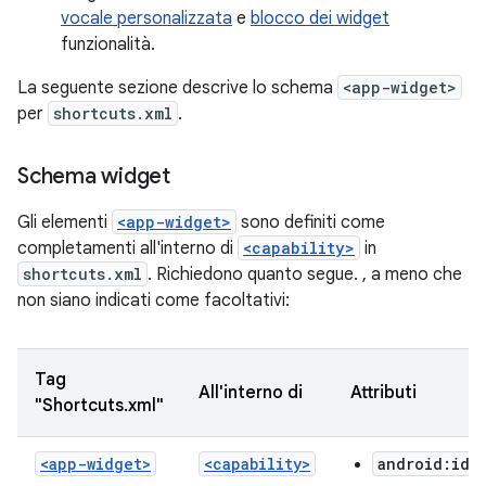
vocale personalizzata
e
blocco dei widget
funzionalità.
La seguente sezione descrive lo schema
<app-widget>
per
shortcuts.xml
.
Schema widget
Gli elementi
<app-widget>
sono definiti come
completamenti all'interno di
<capability>
in
shortcuts.xml
. Richiedono quanto segue. , a meno che
non siano indicati come facoltativi:
Tag
All'interno di
Attributi
"Shortcuts.xml"
<app-widget>
<capability>
android:ide