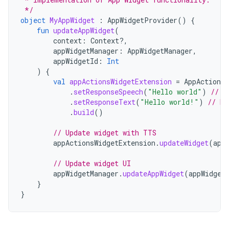
 */
object
MyAppWidget
:
AppWidgetProvider
()
{
fun
updateAppWidget
(
context
:
Context?,
appWidgetManager
:
AppWidgetManager
,
appWidgetId
:
Int
)
{
val
appActionsWidgetExtension
=
AppActionsW
.
setResponseSpeech
(
"Hello world"
)
// T
.
setResponseText
(
"Hello world!"
)
// Re
.
build
()
// Update widget with TTS
appActionsWidgetExtension
.
updateWidget
(
app
// Update widget UI
appWidgetManager
.
updateAppWidget
(
appWidget
}
}