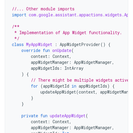
//... Other module imports
import
com.google.assistant.appactions.widgets.App
/**
 * Implementation of App Widget functionality.
 */
class
MyAppWidget
:
AppWidgetProvider
()
{
override
fun
onUpdate
(
context
:
Context
,
appWidgetManager
:
AppWidgetManager
,
appWidgetIds
:
IntArray
)
{
// There might be multiple widgets active,
for
(
appWidgetId
in
appWidgetIds
)
{
updateAppWidget
(
context
,
appWidgetMana
}
}
private
fun
updateAppWidget
(
context
:
Context
,
appWidgetManager
:
AppWidgetManager
,