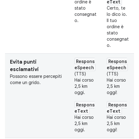
eText
ordine è
stato
Certo, te
consegnat
lo dico io.
o.
Il tuo
ordine è
stato
consegnat
o.
Respons
Respons
Evita punti
eSpeech
eSpeech
esclamativi
(TTS)
(TTS)
Possono essere percepiti
Hai corso
Hai corso
come un grido.
2,5 km
2,5 km
oggi.
oggi!
Respons
Respons
eText
eText
Hai corso
Hai corso
2,5 km
2,5 km
oggi.
oggi!