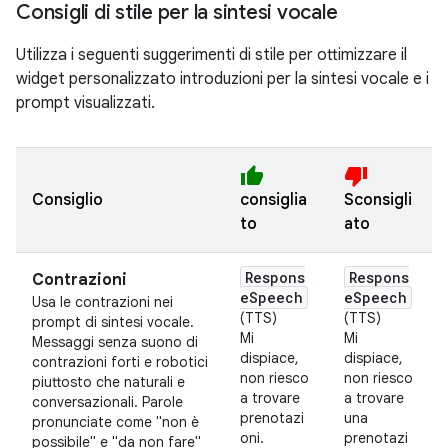
Consigli di stile per la sintesi vocale
Utilizza i seguenti suggerimenti di stile per ottimizzare il
widget personalizzato introduzioni per la sintesi vocale e i
prompt visualizzati.
thumb_up
thumb_down
Consiglio
consiglia
Sconsigli
to
ato
Respons
Respons
Contrazioni
eSpeech
eSpeech
Usa le contrazioni nei
(TTS)
(TTS)
prompt di sintesi vocale.
Mi
Mi
Messaggi senza suono di
dispiace,
dispiace,
contrazioni forti e robotici
non riesco
non riesco
piuttosto che naturali e
a trovare
a trovare
conversazionali. Parole
prenotazi
una
pronunciate come "non è
oni.
prenotazi
possibile" e "da non fare"