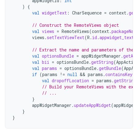
appWidgetId
:
Int
)
{
val
widgetText
:
CharSequence
=
context
.
get
// Construct the RemoteViews object
val
views
=
RemoteViews
(
context
.
packageNam
views
.
setTextViewText
(
R
.
id
.
appwidget_text
,
// Extract the name and parameters of the 
val
optionsBundle
=
appWidgetManager
.
getAp
val
bii
=
optionsBundle
.
getString
(
AppActio
val
params
=
optionsBundle
.
getBundle
(
AppAc
if
(
params
!=
null
&&
params
.
containsKey
(
"
val
dropoffLocation
=
params
.
getString
// Build your RemoteViews with the ext
// ...
}
appWidgetManager
.
updateAppWidget
(
appWidget
}
}