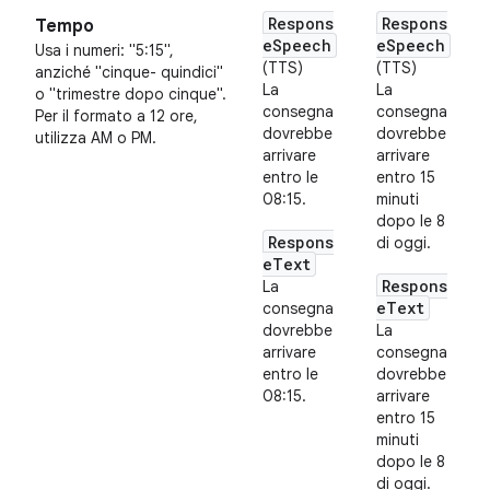
Respons
Respons
Tempo
eSpeech
eSpeech
Usa i numeri: "5:15",
(TTS)
(TTS)
anziché "cinque- quindici"
La
La
o "trimestre dopo cinque".
consegna
consegna
Per il formato a 12 ore,
dovrebbe
dovrebbe
utilizza AM o PM.
arrivare
arrivare
entro le
entro 15
08:15.
minuti
dopo le 8
Respons
di oggi.
eText
Respons
La
eText
consegna
dovrebbe
La
arrivare
consegna
entro le
dovrebbe
08:15.
arrivare
entro 15
minuti
dopo le 8
di oggi.