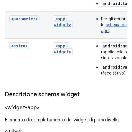
android:tar
<parameter>
<app-
Per gli attributi
widget>
lo
schema delle 
app
.
<extra>
<app-
android:nam
widget>
(applicabile sol
sintesi vocale)
android:val
(facoltativo)
Descrizione schema widget
<widget-app>
Elemento di completamento del widget di primo livello.
Attributi: