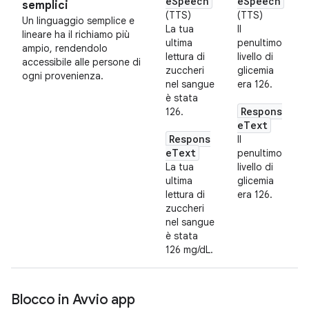
eSpeech
eSpeech
semplici
(TTS)
(TTS)
Un linguaggio semplice e
La tua
Il
lineare ha il richiamo più
ultima
penultimo
ampio, rendendolo
lettura di
livello di
accessibile alle persone di
zuccheri
glicemia
ogni provenienza.
nel sangue
era 126.
è stata
Respons
126.
eText
Respons
Il
eText
penultimo
La tua
livello di
ultima
glicemia
lettura di
era 126.
zuccheri
nel sangue
è stata
126 mg/dL.
Blocco in Avvio app