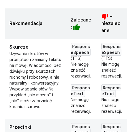
thumb_down
–
Zalecane
Rekomendacja
niezalec
thumb_up
:
ane
Respons
Respons
Skurcze
eSpeech
eSpeech
Używanie skrótów w
(TTS)
(TTS)
promptach zamiany tekstu
Nie mogę
Nie mogę
na mowę. Wiadomości bez
znaleźć
znaleźć
dźwięku przy skurczach
rezerwacji.
rezerwacji.
ruchomy i robotowy, a nie
naturalny i konwersacyjny.
Respons
Respons
Wypowiadanie słów Na
eText
eText
przykład „nie można” i
Nie mogę
Nie mogę
„nie” może zabrzmieć
znaleźć
znaleźć
karanie i surowe.
rezerwacji.
rezerwacji.
Respons
Respons
Przecinki