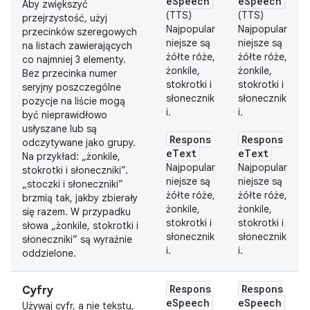
eSpeech
eSpeech
Aby zwiększyć
(TTS)
(TTS)
przejrzystość, użyj
Najpopular
Najpopular
przecinków szeregowych
niejsze są
niejsze są
na listach zawierających
żółte róże,
żółte róże,
co najmniej 3 elementy.
żonkile,
żonkile,
Bez przecinka numer
stokrotki i
stokrotki i
seryjny poszczególne
słonecznik
słonecznik
pozycje na liście mogą
i.
i.
być nieprawidłowo
usłyszane lub są
Respons
Respons
odczytywane jako grupy.
eText
eText
Na przykład: „żonkile,
Najpopular
Najpopular
stokrotki i słoneczniki”.
niejsze są
niejsze są
„stoczki i słoneczniki”
żółte róże,
żółte róże,
brzmią tak, jakby zbierały
żonkile,
żonkile,
się razem. W przypadku
stokrotki i
stokrotki i
słowa „żonkile, stokrotki i
słonecznik
słonecznik
słoneczniki” są wyraźnie
i.
i.
oddzielone.
Respons
Respons
Cyfry
eSpeech
eSpeech
Używaj cyfr, a nie tekstu,