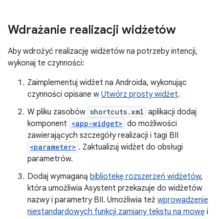
Wdrażanie realizacji widżetów
Aby wdrożyć realizację widżetów na potrzeby intencji,
wykonaj te czynności:
Zaimplementuj widżet na Androida, wykonując
czynności opisane w
Utwórz prosty widżet
.
W pliku zasobów
shortcuts.xml
aplikacji dodaj
komponent
<app-widget>
do możliwości
zawierających szczegóły realizacji i tagi BII
<parameter>
. Zaktualizuj widżet do obsługi
parametrów.
Dodaj wymaganą
bibliotekę rozszerzeń widżetów
,
która umożliwia Asystent przekazuje do widżetów
nazwy i parametry BII. Umożliwia też
wprowadzenie
niestandardowych funkcji zamiany tekstu na mowę
i