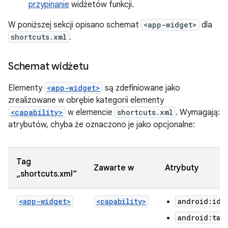
przypinanie
widżetów funkcji.
W poniższej sekcji opisano schemat
<app-widget>
dla
shortcuts.xml
.
Schemat widżetu
Elementy
<app-widget>
są zdefiniowane jako
zrealizowane w obrębie kategorii elementy
<capability>
w elemencie
shortcuts.xml
. Wymagają:
atrybutów, chyba że oznaczono je jako opcjonalne:
Tag
Zawarte w
Atrybuty
„shortcuts.xml”
<app-widget>
<capability>
android:ide
android:tar