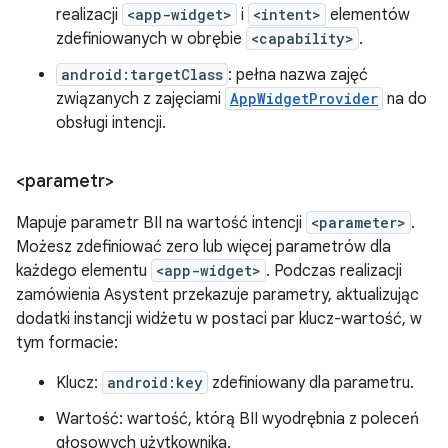
realizacji
<app-widget>
i
<intent>
elementów
zdefiniowanych w obrębie
<capability>
.
android:targetClass
: pełna nazwa zajęć
związanych z zajęciami
AppWidgetProvider
na do
obsługi intencji.
<parametr>
Mapuje parametr BII na wartość intencji
<parameter>
.
Możesz zdefiniować zero lub więcej parametrów dla
każdego elementu
<app-widget>
. Podczas realizacji
zamówienia Asystent przekazuje parametry, aktualizując
dodatki instancji widżetu w postaci par klucz-wartość, w
tym formacie:
Klucz:
android:key
zdefiniowany dla parametru.
Wartość: wartość, którą BII wyodrębnia z poleceń
głosowych użytkownika.