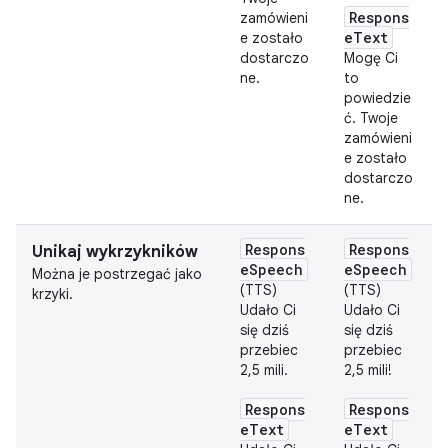
Respons
zamówieni
eText
e zostało
dostarczo
Mogę Ci
ne.
to
powiedzie
ć. Twoje
zamówieni
e zostało
dostarczo
ne.
Respons
Respons
Unikaj wykrzykników
eSpeech
eSpeech
Można je postrzegać jako
(TTS)
(TTS)
krzyki.
Udało Ci
Udało Ci
się dziś
się dziś
przebiec
przebiec
2,5 mili.
2,5 mili!
Respons
Respons
eText
eText