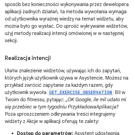
sposób bez konieczności wykonywania przez dewelopera
aplikacji żadnych działań, ta metoda wywołania wymaga
od użytkownika wyraźnej wiedzy na temat widżetu, aby
można było go wysłać. Do uprość wykrywanie widżetów,
użyj metody realizacji intencji omówionej w w następnej
sekcji.
Realizacja intencji
Ułatw znalezienie widżetów, używając ich do zapytań,
których język użytkownik używa w Asystencie. Możesz na
przykład zwrócić zapytanie za każdym razem, gdy
użytkownik wywoła
GET_EXERCISE_OBSERVATION
BII w
Twoim do fitnessu, pytając:
„OK Google, ile mil udało mi
się przebiec w tym tygodniu PrzykładowaAplikacja?
Poza uproszczeniem odkrywania treści integrujemy
widżety z Akcje w aplikacji oferują te zalety:
Dostęp do parametrów:
Asystent udostępnia