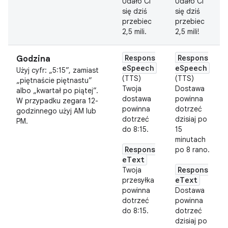
Udało Ci
Udało Ci
się dziś
się dziś
przebiec
przebiec
2,5 mili.
2,5 mili!
Respons
Respons
Godzina
eSpeech
eSpeech
Użyj cyfr: „5:15”, zamiast
(TTS)
(TTS)
„piętnaście piętnastu”
Twoja
Dostawa
albo „kwartał po piątej”.
dostawa
powinna
W przypadku zegara 12-
powinna
dotrzeć
godzinnego użyj AM lub
dotrzeć
dzisiaj po
PM.
do 8:15.
15
minutach
Respons
po 8 rano.
eText
Respons
Twoja
eText
przesyłka
powinna
Dostawa
dotrzeć
powinna
do 8:15.
dotrzeć
dzisiaj po