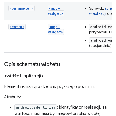
<parameter>
<app-
Sprawdź
schem
widget>
w aplikacji
dla a
<extra>
<app-
android:nam
widget>
przypadku TTS
android:val
(opcjonalnie)
Opis schematu widżetu
<widżet-aplikacji>
Element realizacji widżetu najwyższego poziomu.
Atrybuty:
android:identifier
: identyfikator realizacji. Ta
wartość musi musi być niepowtarzalna w całej