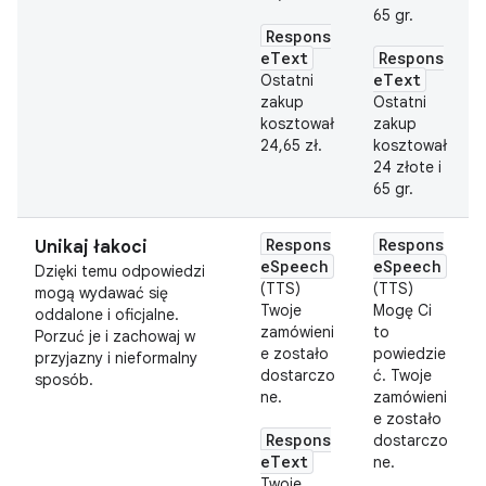
65 gr.
Respons
eText
Respons
eText
Ostatni
zakup
Ostatni
kosztował
zakup
24,65 zł.
kosztował
24 złote i
65 gr.
Respons
Respons
Unikaj łakoci
eSpeech
eSpeech
Dzięki temu odpowiedzi
(TTS)
(TTS)
mogą wydawać się
Twoje
Mogę Ci
oddalone i oficjalne.
zamówieni
to
Porzuć je i zachowaj w
e zostało
powiedzie
przyjazny i nieformalny
dostarczo
ć. Twoje
sposób.
ne.
zamówieni
e zostało
Respons
dostarczo
eText
ne.
Twoje