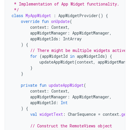
 * Implementation of App Widget functionality.
 */
class
MyAppWidget
:
AppWidgetProvider
()
{
override
fun
onUpdate
(
context
:
Context
,
appWidgetManager
:
AppWidgetManager
,
appWidgetIds
:
IntArray
)
{
// There might be multiple widgets active,
for
(
appWidgetId
in
appWidgetIds
)
{
updateAppWidget
(
context
,
appWidgetMana
}
}
private
fun
updateAppWidget
(
context
:
Context
,
appWidgetManager
:
AppWidgetManager
,
appWidgetId
:
Int
)
{
val
widgetText
:
CharSequence
=
context
.
get
// Construct the RemoteViews object