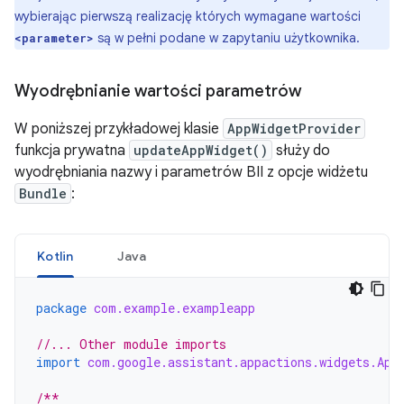
wybierając pierwszą realizację których wymagane wartości
są w pełni podane w zapytaniu użytkownika.
<parameter>
Wyodrębnianie wartości parametrów
W poniższej przykładowej klasie
AppWidgetProvider
funkcja prywatna
updateAppWidget()
służy do
wyodrębniania nazwy i parametrów BII z opcje widżetu
Bundle
:
Kotlin
Java
package
com.example.exampleapp
//... Other module imports
import
com.google.assistant.appactions.widgets.App
/**