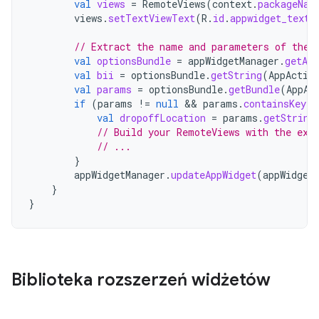
val
views
=
RemoteViews
(
context
.
packageNam
views
.
setTextViewText
(
R
.
id
.
appwidget_text
,
// Extract the name and parameters of the 
val
optionsBundle
=
appWidgetManager
.
getAp
val
bii
=
optionsBundle
.
getString
(
AppActio
val
params
=
optionsBundle
.
getBundle
(
AppAc
if
(
params
!=
null
&&
params
.
containsKey
(
"
val
dropoffLocation
=
params
.
getString
// Build your RemoteViews with the ext
// ...
}
appWidgetManager
.
updateAppWidget
(
appWidget
}
}
Biblioteka rozszerzeń widżetów