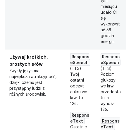
tym
miesiącu
udało Ci
się
wykorzyst
ać 58
godzin
energii.
Respons
Respons
Używaj krótkich
,
eSpeech
eSpeech
prostych słów
(TTS)
(TTS)
Zwykły język ma
Twój
Poziom
największą atrakcyjność,
ostatni
glukozy
dzięki czemu jest
odczyt
we krwi
przystępny ludzi z
cukru we
przedosta
różnych środowisk.
krwi to
tnim
126.
wynosił
126.
Respons
eText
Respons
eText
Ostatnie