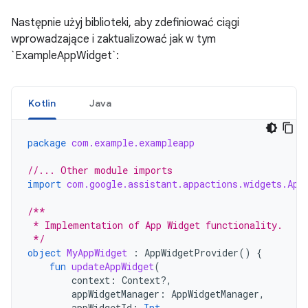
Następnie użyj biblioteki, aby zdefiniować ciągi
wprowadzające i zaktualizować jak w tym
`ExampleAppWidget`:
Kotlin
Java
package
com.example.exampleapp
//... Other module imports
import
com.google.assistant.appactions.widgets.App
/**
 * Implementation of App Widget functionality.
 */
object
MyAppWidget
:
AppWidgetProvider
()
{
fun
updateAppWidget
(
context
:
Context?,
appWidgetManager
:
AppWidgetManager
,
appWidgetId
:
Int