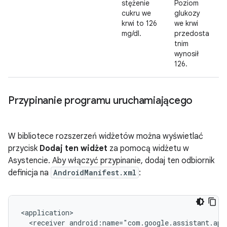
stężenie
Poziom
cukru we
glukozy
krwi to 126
we krwi
mg/dl.
przedosta
tnim
wynosił
126.
Przypinanie programu uruchamiającego
W bibliotece rozszerzeń widżetów można wyświetlać
przycisk
Dodaj ten widżet
za pomocą widżetu w
Asystencie. Aby włączyć przypinanie, dodaj ten odbiornik
definicja na
AndroidManifest.xml
:
<receiver