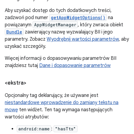
Aby uzyskać dostęp do tych dodatkowych treści,
zadzwoń pod numer
getAppWidgetOptions()
na
powiązanym
AppWidgetManager
, który zwraca obiekt
Bundle
zawierający nazwę wyzwalający BII i jego
parametry. Zobacz
Wyodrębnij wartości parametrów
, aby
uzyskać szczegóły.
Więcej informacji o dopasowywaniu parametrów BII
znajdziesz tutaj
Dane i dopasowanie parametrów
<ekstra>
Opcjonalny tag deklarujący, że używane jest
niestandardowe wprowadzenie do zamiany tekstu na
mowę
ten widżet. Ten tag wymaga następujących
wartości atrybutów:
android:name
:
"hasTts"