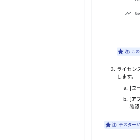
注:
この
ライセンス 
します。
[ユ
[
ア
確認
注:
テスターが