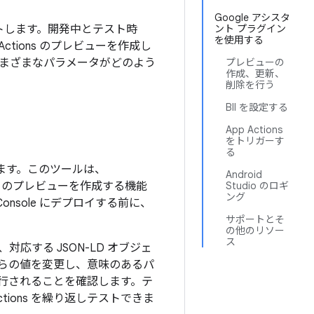
Google アシスタ
s をテストします。開発中とテスト時
ント プラグイン
を使用する
ctions のプレビューを作成し
でさまざまなパラメータがどのよう
プレビューの
作成、更新、
削除を行う
BII を設定する
App Actions
をトリガーす
る
ています。このツールは、
Android
ons のプレビューを作成する機能
Studio のロギ
ング
onsole にデプロイする前に、
サポートとそ
の他のリソー
ス
応する JSON-LD オブジェ
らの値を変更し、意味のあるパ
が実行されることを確認します。テ
ions を繰り返しテストできま