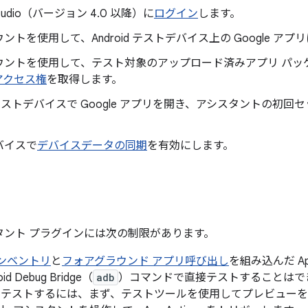
 Studio（バージョン 4.0 以降）に
ログイン
します。
ントを使用して、Android テストデバイス上の Google ア
ウントを使用して、テスト対象のアップロード済みアプリ パッ
e アクセス権
を取得します。
id テストデバイスで Google アプリを開き、アシスタントの初
バイスで
デバイスデータの同期
を有効にします。
シスタント プラグインには次の制限があります。
ンベントリ
と
フォアグラウンド アプリ呼び出し
を組み込んだ Ap
id Debug Bridge（
adb
）コマンドで直接テストすることはでき
ns をテストするには、まず、テストツールを使用してプレビュ