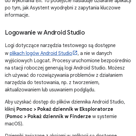
do wykonania BII. To podejście naśladuje działanie aplikacji
po tym, jak Asystent wyodrębni z zapytania kluczowe
informacje.
Logowanie w Android Studio
Logi dotyczące narzędzia testowego są dostępne
w
plikach logów Android Studio
, a nie w danych
wyjściowych Logcat. Procesy uruchomione bezpośrednio
na stacji roboczej generują logi Android Studio. Możesz
ich używać do rozwiązywania problemów z działaniem
narzędzia do testowania, np. z tworzeniem,
aktualizowaniem lub usuwaniem podglądu.
Aby uzyskać dostęp do plików dziennika Android Studio,
kliknij
Pomoc > Pokaż dziennik w Eksploratorze
(
Pomoc > Pokaż dziennik w Finderze
w systemie
macOS).
Dzienniki związane z akcjami w aplikacji są dostępne