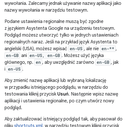
wywołania. Zalecamy jednak używanie nazwy aplikacji jako
nazwy wywołania w narzędziu testowym.
Podane ustawienia regionalne muszą być zgodne
z językiem Asystenta Google na urządzeniu testowym.
Podgląd możesz utworzyć tylko w jednych ustawieniach
regionalnych naraz. Jeśli na przykład język Asystenta to
angielski (USA), możesz wpisać
en-US
, ale nie
en-**
,
en-GB
ani
en-US, en-GB
. Możesz użyć języka
głównego, np.
en
, aby uwzględnić zarówno
en-GB
, jak
i
en-US
.
Aby zmienić nazwę aplikacji lub wybraną lokalizację
w przypadku istniejącego podglądu, w narzędziu do
testowania kliknij przycisk
Usuń
. Następnie wpisz nazwę
aplikacji i ustawienia regionalne, po czym utwórz nowy
podgląd.
Aby zaktualizować istniejący podgląd tak, aby pasował do
pliku
shortcuts.xml
, w narzędziu testowym kliknij przycisk