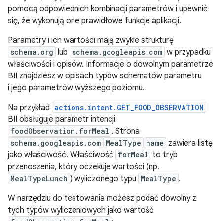
pomocą odpowiednich kombinacji parametrów i upewnić
się, że wykonują one prawidłowe funkcje aplikacji.
Parametry i ich wartości mają zwykle strukturę
schema.org
lub
schema.googleapis.com
w przypadku
właściwości i opisów. Informacje o dowolnym parametrze
BII znajdziesz w opisach typów schematów parametru
i jego parametrów wyższego poziomu.
Na przykład
actions.intent.GET_FOOD_OBSERVATION
BII obsługuje parametr intencji
foodObservation.forMeal
. Strona
schema.googleapis.com
MealType
name
zawiera listę
jako właściwość. Właściwość
forMeal
to tryb
przenoszenia, który oczekuje wartości (np.
MealTypeLunch
) wyliczonego typu
MealType
.
W narzędziu do testowania możesz podać dowolny z
tych typów wyliczeniowych jako wartość