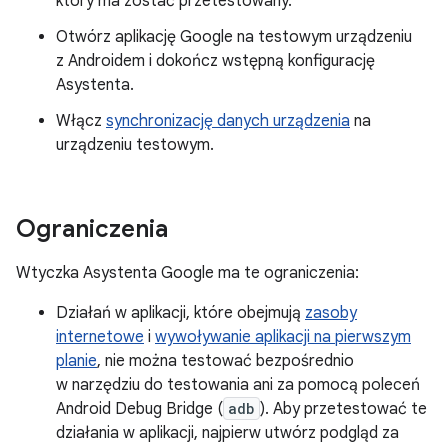
który ma zostać przetestowany.
Otwórz aplikację Google na testowym urządzeniu
z Androidem i dokończ wstępną konfigurację
Asystenta.
Włącz
synchronizację danych urządzenia
na
urządzeniu testowym.
Ograniczenia
Wtyczka Asystenta Google ma te ograniczenia:
Działań w aplikacji, które obejmują
zasoby
internetowe
i
wywoływanie aplikacji na pierwszym
planie
, nie można testować bezpośrednio
w narzędziu do testowania ani za pomocą poleceń
Android Debug Bridge (
adb
). Aby przetestować te
działania w aplikacji, najpierw utwórz podgląd za