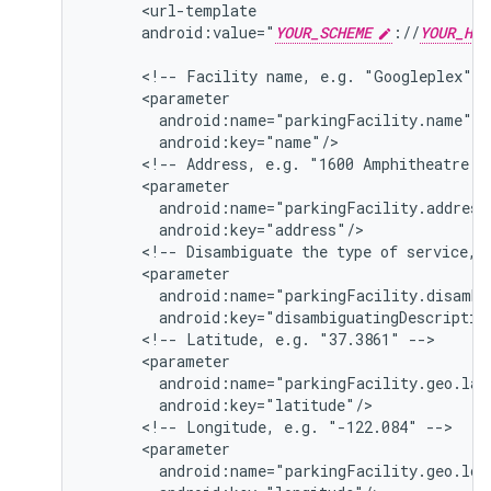
android:value="
YOUR_SCHEME
://
YOUR_HOS
<!--
Facility
name,
e.g.
"Googleplex"
<!--
Address,
e.g.
"1600
Amphitheatre
P
<!--
Disambiguate
the
type
of
service,
<!--
Latitude,
e.g.
"37.3861"
<!--
Longitude,
e.g.
"-122.084"