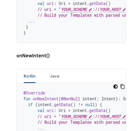
val
uri
:
Uri
=
intent
.
getData
()
// uri = "
YOUR_SCHEME
://
YOUR_HOST
?
// Build your Templates with parsed uri
...
}
}
onNewIntent()
Kotlin
Java
@Override
fun
onNewIntent
(
@NonNull
intent
:
Intent
):
Scr
if
(
intent
.
getData
()
!=
null
)
{
val
uri
:
Uri
=
intent
.
getData
()
// uri = "
YOUR_SCHEME
://
YOUR_HOST
?
// Build your Templates with parsed uri
...