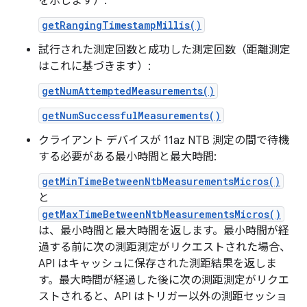
を示します）:
getRangingTimestampMillis()
試行された測定回数と成功した測定回数（距離測定
はこれに基づきます）:
getNumAttemptedMeasurements()
getNumSuccessfulMeasurements()
クライアント デバイスが 11az NTB 測定の間で待機
する必要がある最小時間と最大時間:
getMinTimeBetweenNtbMeasurementsMicros()
と
getMaxTimeBetweenNtbMeasurementsMicros()
は、最小時間と最大時間を返します。最小時間が経
過する前に次の測距測定がリクエストされた場合、
API はキャッシュに保存された測距結果を返しま
す。最大時間が経過した後に次の測距測定がリクエ
ストされると、API はトリガー以外の測距セッショ