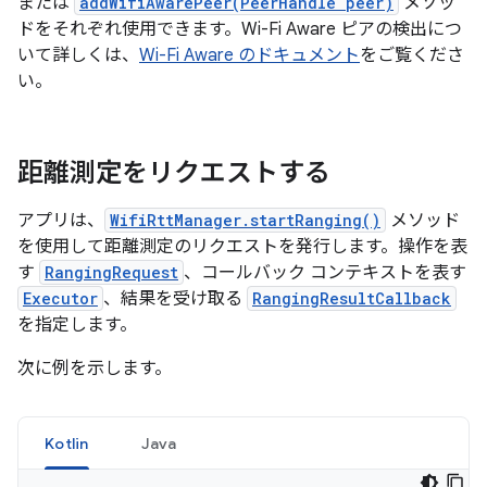
または
addWifiAwarePeer(PeerHandle peer)
メソッ
ドをそれぞれ使用できます。Wi-Fi Aware ピアの検出につ
いて詳しくは、
Wi-Fi Aware のドキュメント
をご覧くださ
い。
距離測定をリクエストする
アプリは、
WifiRttManager.startRanging()
メソッド
を使用して距離測定のリクエストを発行します。操作を表
す
RangingRequest
、コールバック コンテキストを表す
Executor
、結果を受け取る
RangingResultCallback
を指定します。
次に例を示します。
Kotlin
Java