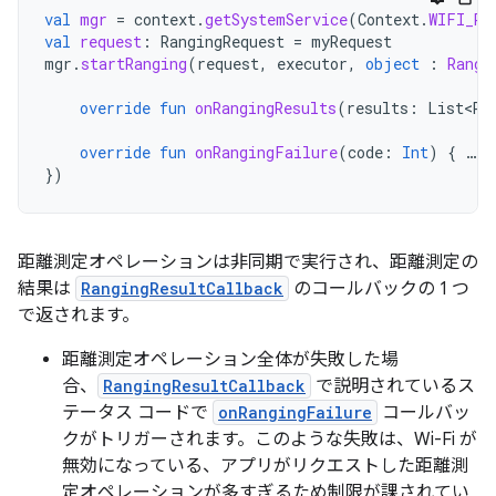
val
mgr
=
context
.
getSystemService
(
Context
.
WIFI_RT
val
request
:
RangingRequest
=
myRequest
mgr
.
startRanging
(
request
,
executor
,
object
:
Rangi
override
fun
onRangingResults
(
results
:
List<Ra
override
fun
onRangingFailure
(
code
:
Int
)
{
…
}
})
距離測定オペレーションは非同期で実行され、距離測定の
結果は
RangingResultCallback
のコールバックの 1 つ
で返されます。
距離測定オペレーション全体が失敗した場
合、
RangingResultCallback
で説明されているス
テータス コードで
onRangingFailure
コールバッ
クがトリガーされます。このような失敗は、Wi-Fi が
無効になっている、アプリがリクエストした距離測
定オペレーションが多すぎるため制限が課されてい