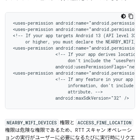
<uses-permission
android:name="android.permission.
<uses-permission
android:name="android.permission.
<!--
If
your
app
targets
Android 13
(API
or
higher,
you
must
declare
the
NEARBY_WIFI_D
<uses-permission
<!--
If
your
app
derives
location
don't
include
the
"usesPermi
android:usesPermissionFlags="neve
<uses-permission
<!--
If
any
feature
in
your
app
r
information,
don't
include
t
attribute.
android:maxSdkVersion="32"
NEARBY_WIFI_DEVICES
権限と
ACCESS_FINE_LOCATION
権限は危険な権限であるため、RTT スキャン オペレーシ
ョンの実行がユーザーに必要になるたびに実行時にリクエ