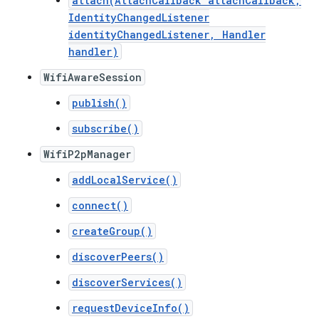
attach(AttachCallback attachCallback,
IdentityChangedListener
identityChangedListener, Handler
handler)
WifiAwareSession
publish()
subscribe()
WifiP2pManager
addLocalService()
connect()
createGroup()
discoverPeers()
discoverServices()
requestDeviceInfo()