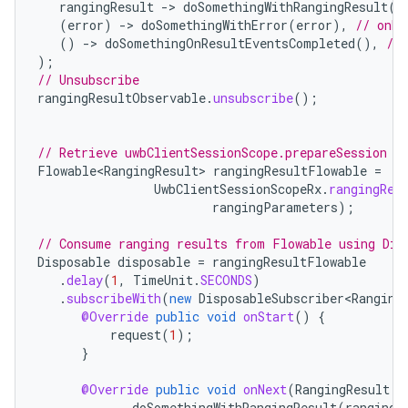
rangingResult
-
>
doSomethingWithRangingResult
(
r
(
error
)
-
>
doSomethingWithError
(
error
),
// onEr
()
-
>
doSomethingOnResultEventsCompleted
(),
//
);
// Unsubscribe
rangingResultObservable
.
unsubscribe
();
// Retrieve uwbClientSessionScope.prepareSession F
Flowable<RangingResult>
rangingResultFlowable
=
UwbClientSessionScopeRx
.
rangingRes
rangingParameters
);
// Consume ranging results from Flowable using Dis
Disposable
disposable
=
rangingResultFlowable
.
delay
(
1
,
TimeUnit
.
SECONDS
)
.
subscribeWith
(
new
DisposableSubscriber<Ranging
@Override
public
void
onStart
()
{
request
(
1
);
}
@Override
public
void
onNext
(
RangingResult
r
doSomethingWithRangingResult
(
rangingR