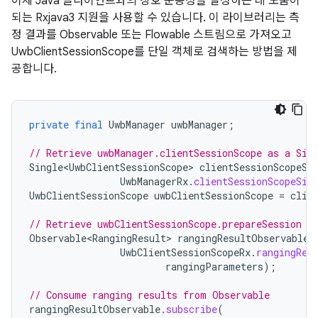
이제 Java 클라이언트와의 상호 운용성을 달성하는 데 도움이
되는 Rxjava3 지원을 사용할 수 있습니다. 이 라이브러리는 측
정 결과를 Observable 또는 Flowable 스트림으로 가져오고
UwbClientSessionScope를 단일 객체로 검색하는 방법을 제
공합니다.
private
final
UwbManager
uwbManager
;
// Retrieve uwbManager.clientSessionScope as a Sin
Single<UwbClientSessionScope>
clientSessionScopeSi
UwbManagerRx
.
clientSessionScopeSin
UwbClientSessionScope
uwbClientSessionScope
=
clie
// Retrieve uwbClientSessionScope.prepareSession F
Observable<RangingResult>
rangingResultObservable
UwbClientSessionScopeRx
.
rangingRes
rangingParameters
);
// Consume ranging results from Observable
rangingResultObservable
.
subscribe
(