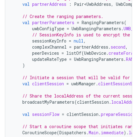
val
partnerAddress
:
Pair<UwbAddress
,
UwbCompl
// Create the ranging parameters.
val
partnerParameters
=
RangingParameters
(
uwbConfigType
=
UwbRangingParameters
.
UWB_C
// SessionKeyInfo is used to encrypt the r
sessionKeyInfo
=
null
,
complexChannel
=
partnerAddress
.
second
,
peerDevices
=
listOf
(
UwbDevice
.
createForAd
updateRateType
=
UwbRangingParameters
.
RANG
)
// Initiate a session that will be valid for a
val
clientSession
=
uwbManager
.
clientSessionSc
// Share the localAddress of the current sessi
broadcastMyParameters
(
clientSession
.
localAddre
val
sessionFlow
=
clientSession
.
prepareSession
// Start a coroutine scope that initiates rang
CoroutineScope
(
Dispatchers
.
Main
.
immediate
).
lau