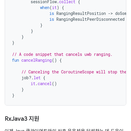
sessionFlow
.
collect
{
when
(
it
)
{
is
RangingResultPosition
-
>
doSome
is
RangingResultPeerDisconnected
-
}
}
}
}
// A code snippet that cancels uwb ranging.
fun
cancelRanging
()
{
// Canceling the CoroutineScope will stop the 
job
?.
let
{
it
.
cancel
()
}
}
Rx
Java3 지원