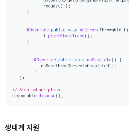
request
(
1
);
}
@Override
public
void
onError
(
Throwable
t
)
{
t
.
printStackTrace
();
}
@Override
public
void
onComplete
()
{
doSomethingOnEventsCompleted
();
}
});
// Stop subscription
disposable
.
dispose
();
생태계 지원