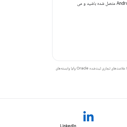
اکنون باید به دستگاه مجهز به Android متصل شده باشید و می
هستند. جاوا و OpenJDK علامت‌های تجاری یا علامت‌های تجاری ثبت‌شده Oracle و/یا وابسته‌های
LinkedIn