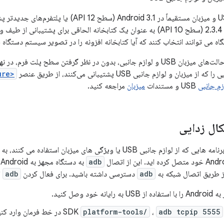
حالت‌های جانبی USB و میزبان مستقیماً در ndroid 3.1
USB نیز به اندروید 2.3.4 (سطح API 10) به عنوان یک کتابخانه الحاقی برای پشت
ه می توانند انتخاب کنند که آیا کتابخانه افزونه را در تصویر سیستم دستگاه ق
پشتیبانی از حالت‌های میزبان USB و لوازم جانبی، بدون در نظر گرفتن سطح پ
زبان و لوازم جانبی USB پشتیبانی می‌کنند، از طریق عنصر
<uses-feature>
زم جانبی
USB و مستندات
میزبان
مراجعه کنید.
ال زدایی
adb
ز طریق اتصال شبکه به
adb
دسترسی داشته باشید. برای فعال کردن
adb
ا
ه خود وصل کنید.
adb tcpip 5555
،
platform-tools/
در خط فرمان وارد کنی