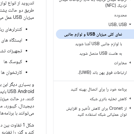
نزدیک (NFC)
محدوده
میزبان USB عمل می کند. نمونه هایی از لوازم جانبی ممکن است شامل موارد زیر باشد:
USB، USB
کنترلرهای رب
نمای کلی میزبان USB و لوازم جانبی
ایستگاه های 
با لوازم جانبی USB آشنا شوید
تجهیزات تش
به هاست USB متصل شوید
کیوسک ها
مخابرات
کارتخوان ها
ارتباطات فوق پهن باند (UWB)
.
برنامه خود را برای اتصال بهینه کنید
USB Android باید برای کار با دستگاه‌های مجهز به Android طراحی شده باشند و باید از
کاهش تخلیه باتری شبکه
از Cronet برای کاهش تأخیر و افزایش
می‌توانند با برنامه‌های Android که می‌توانند به درستی با دستگاه ارتباط برقرار کنند، تعامل د
توان عملیاتی شبکه استفاده کنید