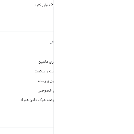
AndroidDev@ را در X دنبال کنید
مطالب بیشتر درباره
کاوش
ANDROID
بازی
Android
یادگیری ماشین
Android برای سازمان‌ها
بهداشت و سلامت
امنیت
دوربین و رسانه
منبع آزاد
حریم خصوصی
اخبار
نسل پنجم شبکه تلفن همراه
وبلاگ
پادکست‌ها