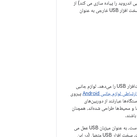
ی که پروتکل لوازم جانبی اندروید را پیاده سازی می کند) از
طریق دو حالت پشتیبانی می کند: لوازم جانبی USB و میزبان USB. در حالت لوازم جانبی USB، سخت افزار USB خارجی به عنوان
و بسیاری دیگر این به دستگاه‌های مجهز به اندروید که قابلیت میزبانی ندارند، توانایی تعامل با سخت‌افزار USB را می‌دهد. لوازم جانبی
تباطی لوازم جانبی Android
پیروی
ی از دستگاه‌ها عبارتند از دوربین‌های
US که برای طیف وسیعی از برنامه‌ها و محیط‌ها طراحی شده‌اند، همچنان
شکل 1 تفاوت بین دو حالت را نشان می دهد. هنگامی که دستگاه مجهز به اندروید در حالت میزبان است، به عنوان میزبان USB عمل می
کند و گذر را تغذیه می کند. هنگامی که دستگاه مجهز به Android در حالت لوازم جانبی USB است، سخت افزار USB متصل (در این