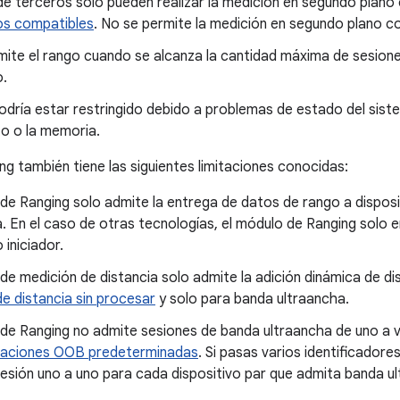
e terceros solo pueden realizar la medición en segundo plano
vos compatibles
. No se permite la medición en segundo plano c
mite el rango cuando se alcanza la cantidad máxima de sesion
o.
odría estar restringido debido a problemas de estado del siste
to o la memoria.
ng también tiene las siguientes limitaciones conocidas:
de Ranging solo admite la entrega de datos de rango a dispos
. En el caso de otras tecnologías, el módulo de Ranging solo 
 iniciador.
de medición de distancia solo admite la adición dinámica de di
e distancia sin procesar
y solo para banda ultraancha.
de Ranging no admite sesiones de banda ultraancha de uno a v
aciones OOB predeterminadas
. Si pasas varios identificadore
esión uno a uno para cada dispositivo par que admita banda u