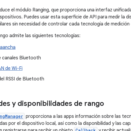
oduce el módulo Ranging, que proporciona una interfaz unificad
spositivos. Puedes usar esta superficie de API para medir la di
milares sin necesidad de controlar cada tecnología de medición 
ngo admite las siguientes tecnologías:
raancha
 canales Bluetooth
N de Wi-Fi
del RSSI de Bluetooth
es y disponibilidades de rango
ngManager
proporciona a las apps información sobre las tec
das por el dispositivo local, así como la disponibilidad y las c
 registrarse para recibir un objeto
Callback
y recibir actual