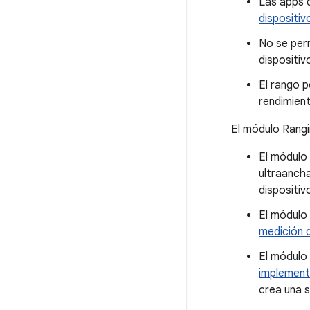
Las apps d
dispositi
No se per
dispositiv
El rango p
rendimien
El módulo Rangi
El módulo 
ultraancha
dispositivo
El módulo 
medición d
El módulo 
implement
crea una s