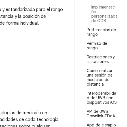
Implementaci
a y estandarizada para el rango
ón
stancia y la posición de
personalizada
de OOB
de forma individual.
Preferencias de
rango
Permiso de
rango
Restricciones y
limitaciones
Cómo realizar
una sesión de
medición de
distancia
Interoperabilida
d de UWB con
dispositivos iOS
API de UWB
nologías de medición de
Downlink-TDoA
apacidades de cada tecnología.
App de ejemplo
izaciones sobre cualquier