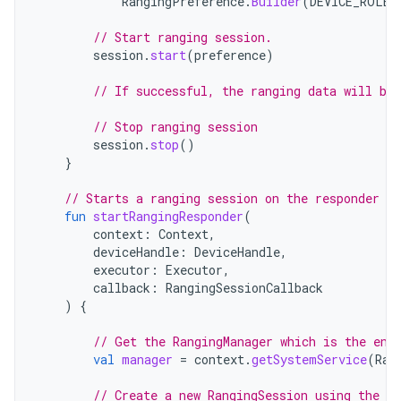
RangingPreference
.
Builder
(
DEVICE_ROLE_
// Start ranging session.
session
.
start
(
preference
)
// If successful, the ranging data will be
// Stop ranging session
session
.
stop
()
}
// Starts a ranging session on the responder si
fun
startRangingResponder
(
context
:
Context
,
deviceHandle
:
DeviceHandle
,
executor
:
Executor
,
callback
:
RangingSessionCallback
)
{
// Get the RangingManager which is the ent
val
manager
=
context
.
getSystemService
(
Ran
// Create a new RangingSession using the pr