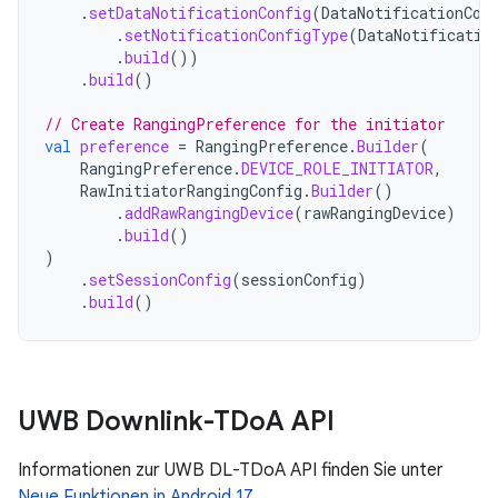
.
setDataNotificationConfig
(
DataNotificationCon
.
setNotificationConfigType
(
DataNotificatio
.
build
())
.
build
()
// Create RangingPreference for the initiator
val
preference
=
RangingPreference
.
Builder
(
RangingPreference
.
DEVICE_ROLE_INITIATOR
,
RawInitiatorRangingConfig
.
Builder
()
.
addRawRangingDevice
(
rawRangingDevice
)
.
build
()
)
.
setSessionConfig
(
sessionConfig
)
.
build
()
UWB Downlink-TDo
A API
Informationen zur UWB DL-TDoA API finden Sie unter
Neue Funktionen in Android 17
.