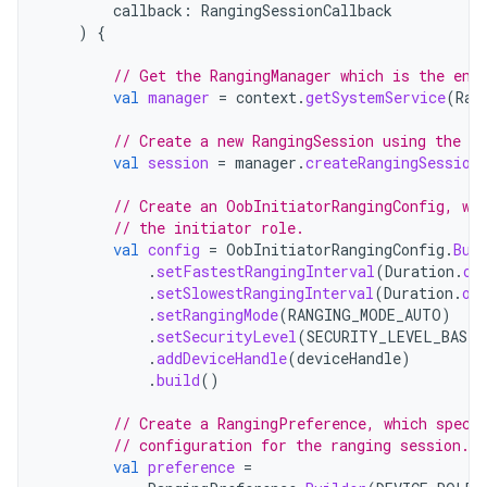
callback
:
RangingSessionCallback
)
{
// Get the RangingManager which is the ent
val
manager
=
context
.
getSystemService
(
Ran
// Create a new RangingSession using the pr
val
session
=
manager
.
createRangingSession
// Create an OobInitiatorRangingConfig, wh
// the initiator role.
val
config
=
OobInitiatorRangingConfig
.
Bui
.
setFastestRangingInterval
(
Duration
.
of
.
setSlowestRangingInterval
(
Duration
.
of
.
setRangingMode
(
RANGING_MODE_AUTO
)
.
setSecurityLevel
(
SECURITY_LEVEL_BASIC
.
addDeviceHandle
(
deviceHandle
)
.
build
()
// Create a RangingPreference, which speci
// configuration for the ranging session.
val
preference
=