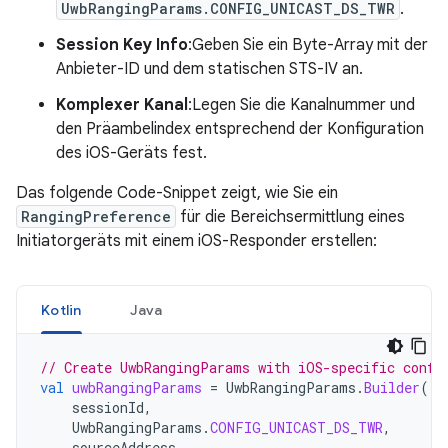
UwbRangingParams.CONFIG_UNICAST_DS_TWR
.
Session Key Info
:Geben Sie ein Byte-Array mit der
Anbieter-ID und dem statischen STS-IV an.
Komplexer Kanal
:Legen Sie die Kanalnummer und
den Präambelindex entsprechend der Konfiguration
des iOS-Geräts fest.
Das folgende Code-Snippet zeigt, wie Sie ein
RangingPreference
für die Bereichsermittlung eines
Initiatorgeräts mit einem iOS-Responder erstellen:
Kotlin
Java
// Create UwbRangingParams with iOS-specific confi
val
uwbRangingParams
=
UwbRangingParams
.
Builder
(
sessionId
,
UwbRangingParams
.
CONFIG_UNICAST_DS_TWR
,
sourceAddress
,