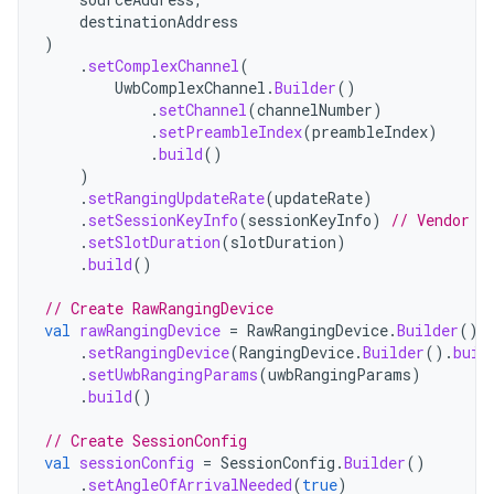
destinationAddress
)
.
setComplexChannel
(
UwbComplexChannel
.
Builder
()
.
setChannel
(
channelNumber
)
.
setPreambleIndex
(
preambleIndex
)
.
build
()
)
.
setRangingUpdateRate
(
updateRate
)
.
setSessionKeyInfo
(
sessionKeyInfo
)
// Vendor I
.
setSlotDuration
(
slotDuration
)
.
build
()
// Create RawRangingDevice
val
rawRangingDevice
=
RawRangingDevice
.
Builder
()
.
setRangingDevice
(
RangingDevice
.
Builder
().
buil
.
setUwbRangingParams
(
uwbRangingParams
)
.
build
()
// Create SessionConfig
val
sessionConfig
=
SessionConfig
.
Builder
()
.
setAngleOfArrivalNeeded
(
true
)