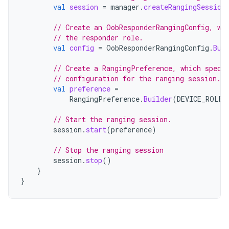
val
session
=
manager
.
createRangingSession
// Create an OobResponderRangingConfig, wh
// the responder role.
val
config
=
OobResponderRangingConfig
.
Bui
// Create a RangingPreference, which speci
// configuration for the ranging session.
val
preference
=
RangingPreference
.
Builder
(
DEVICE_ROLE_
// Start the ranging session.
session
.
start
(
preference
)
// Stop the ranging session
session
.
stop
()
}
}