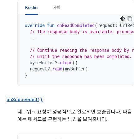
Kotlin
자바
override
fun
onReadCompleted
(
request
:
UrlRequ
// The response body is available, process 
...
// Continue reading the response body by re
// until the response has been completed.
byteBuffer
?.
clear
()
request
?.
read
(
myBuffer
)
}
onSucceeded()
네트워크 요청이 성공적으로 완료되면 호출됩니다. 다음
예는 메서드를 구현하는 방법을 보여줍니다.