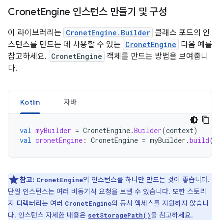
Cronet
Engine 인스턴스 만들기 및 구성
이 라이브러리는
CronetEngine.Builder
클래스 포드의 인
스턴스를 만드는 데 사용할 수 있는
CronetEngine
다음 예를
참고하세요.
CronetEngine
객체를 만드는 방법을 보여줍니
다.
Kotlin
자바
val
myBuilder
=
CronetEngine
.
Builder
(
context
)
val
cronetEngine
:
CronetEngine
=
myBuilder
.
build
()
참고:
의 인스턴스를 하나만 만드는 것이 좋습니다.
CronetEngine
단일 인스턴스는 여러 비동기식 요청을 보낼 수 있습니다. 또한 스토리
지 디렉터리는 여러
의 동시 액세스를 지원하지 않습니
CronetEngine
다. 인스턴스 자세한 내용은
을 참고하세요.
setStoragePath()