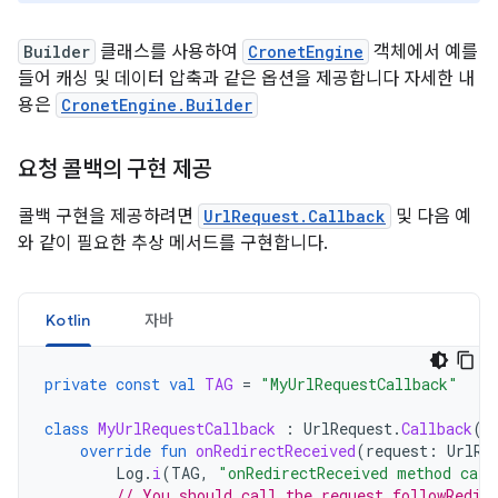
Builder
클래스를 사용하여
CronetEngine
객체에서 예를
들어 캐싱 및 데이터 압축과 같은 옵션을 제공합니다 자세한 내
용은
CronetEngine.Builder
요청 콜백의 구현 제공
콜백 구현을 제공하려면
UrlRequest.Callback
및 다음 예
와 같이 필요한 추상 메서드를 구현합니다.
Kotlin
자바
private
const
val
TAG
=
"MyUrlRequestCallback"
class
MyUrlRequestCallback
:
UrlRequest
.
Callback
()
override
fun
onRedirectReceived
(
request
:
UrlRe
Log
.
i
(
TAG
,
"onRedirectReceived method call
// You should call the request.followRedir