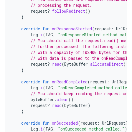
// processing the request.
request
?.
followRedirect
()
}
override
fun
onResponseStarted
(
request
:
UrlReq
Log
.
i
(
TAG
,
"onResponseStarted method calle
// You should call the request.read() meth
// further processed. The following instru
// with a capacity of 102400 bytes for the
// with data is passed to the onReadComple
request
?.
read
(
ByteBuffer
.
allocateDirect
(
10
}
override
fun
onReadCompleted
(
request
:
UrlReque
Log
.
i
(
TAG
,
"onReadCompleted method called.
// You should keep reading the request unt
byteBuffer
.
clear
()
request
?.
read
(
byteBuffer
)
}
override
fun
onSucceeded
(
request
:
UrlRequest?,
Log
.
i
(
TAG
,
"onSucceeded method called."
)