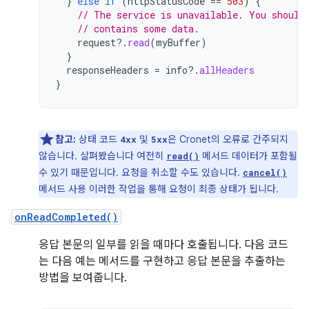
}
else
if
(
httpStatusCode
==
503
)
{
// The service is unavailable. You should
// contains some data.
request
?.
read
(
myBuffer
)
}
responseHeaders
=
info
?.
allHeaders
}
참고:
상태 코드
및
은 Cronet의 오류로 간주되지
4xx
5xx
않습니다. 살펴봤습니다 여전히
메서드 데이터가 포함될
read()
수 있기 때문입니다. 요청을 취소할 수도 있습니다.
cancel()
메서드 사용 이러한 작업을 통해 요청이 최종 상태가 됩니다.
onReadCompleted()
응답 본문의 일부를 읽을 때마다 호출됩니다. 다음 코드
는 다음 예는 메서드를 구현하고 응답 본문을 추출하는
방법을 보여줍니다.