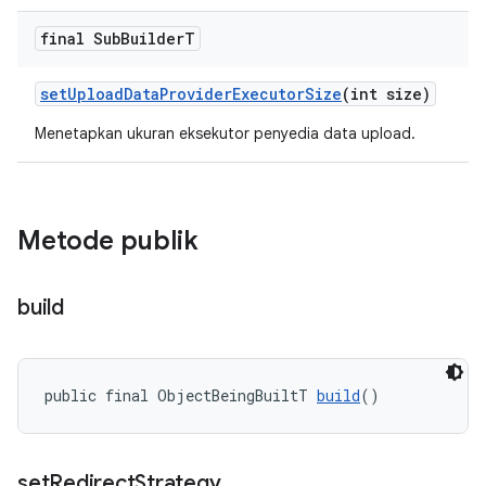
final Sub
Builder
T
setUploadDataProviderExecutorSize
(int size)
Menetapkan ukuran eksekutor penyedia data upload.
Metode publik
build
public final ObjectBeingBuiltT 
build
()
set
Redirect
Strategy