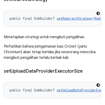
public final SubBuilderT 
setRedirectStrategy
(
Redir
Menetapkan strategi untuk mengikuti pengalihan.
Perhatikan bahwa pengamanan luas Cronet (yaitu
Chromium) akan tetap berlaku jika seseorang mencoba
mengikuti pengalihan terlalu berkali-kali.
set
Upload
Data
Provider
Executor
Size
public final SubBuilderT 
setUploadDataProviderExec