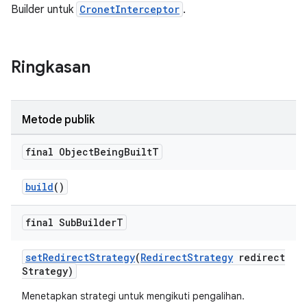
Builder untuk
CronetInterceptor
.
Ringkasan
Metode publik
final Object
Being
Built
T
build
()
final Sub
Builder
T
setRedirectStrategy
(
RedirectStrategy
redirect
Strategy)
Menetapkan strategi untuk mengikuti pengalihan.