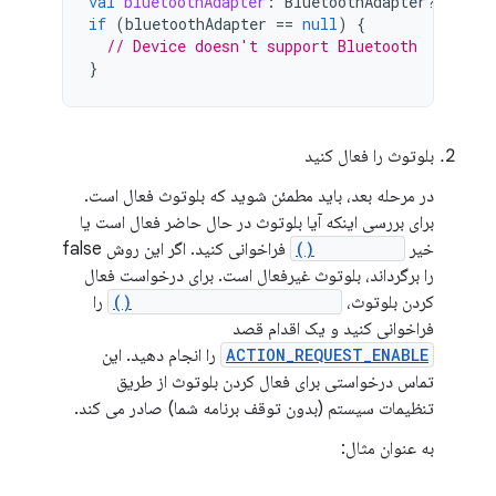
val
bluetoothAdapter
:
BluetoothAdapter? 
=
blu
if
(
bluetoothAdapter
==
null
)
{
// Device doesn't support Bluetooth
}
بلوتوث را فعال کنید
در مرحله بعد، باید مطمئن شوید که بلوتوث فعال است.
برای بررسی اینکه آیا بلوتوث در حال حاضر فعال است یا
خیر
isEnabled()
فراخوانی کنید. اگر این روش false
را برگرداند، بلوتوث غیرفعال است. برای درخواست فعال
کردن بلوتوث،
startActivityForResult()
را
فراخوانی کنید و یک اقدام قصد
ACTION_REQUEST_ENABLE
را انجام دهید. این
تماس درخواستی برای فعال کردن بلوتوث از طریق
تنظیمات سیستم (بدون توقف برنامه شما) صادر می کند.
به عنوان مثال: