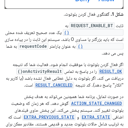
شکل 1.
گفتگوی فعال کردن بلوتوث.
ثابت
REQUEST_ENABLE_BT
به
startActivityForResult()
یک عدد صحیح تعریف شده محلی
است که باید بزرگتر یا مساوی 0 باشد. سیستم این ثابت را در پیاده سازی
onActivityResult()
به عنوان پارامتر
requestCode
به شما
پس می دهد.
اگر فعال کردن بلوتوث با موفقیت انجام شود، فعالیت شما کد نتیجه
RESULT_OK
را در پاسخ به تماس
onActivityResult()
دریافت می کند. اگر بلوتوث به دلیل خطایی فعال نشده باشد (یا کاربر به
"انکار" پاسخ دهد)، کد نتیجه
RESULT_CANCELED
است.
در صورت تمایل، برنامه شما همچنین می‌تواند به هدف پخش
ACTION_STATE_CHANGED
گوش دهد، که هر زمان که وضعیت
بلوتوث تغییر کند، سیستم پخش می‌کند. این پخش حاوی فیلدهای
اضافی
EXTRA_STATE
و
EXTRA_PREVIOUS_STATE
است که
به ترتیب شامل حالات بلوتوث جدید و قدیمی هستند. مقادیر ممکن برای