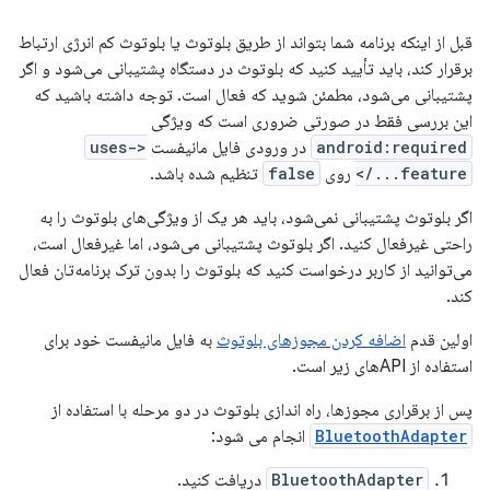
قبل از اینکه برنامه شما بتواند از طریق بلوتوث یا بلوتوث کم انرژی ارتباط
برقرار کند، باید تأیید کنید که بلوتوث در دستگاه پشتیبانی می‌شود و اگر
پشتیبانی می‌شود، مطمئن شوید که فعال است. توجه داشته باشید که
این بررسی فقط در صورتی ضروری است که ویژگی
android:required
در ورودی فایل مانیفست
<uses-
feature.../>
روی
false
تنظیم شده باشد.
اگر بلوتوث پشتیبانی نمی‌شود، باید هر یک از ویژگی‌های بلوتوث را به
راحتی غیرفعال کنید. اگر بلوتوث پشتیبانی می‌شود، اما غیرفعال است،
می‌توانید از کاربر درخواست کنید که بلوتوث را بدون ترک برنامه‌تان فعال
کند.
اولین قدم
اضافه کردن مجوزهای بلوتوث
به فایل مانیفست خود برای
استفاده از APIهای زیر است.
پس از برقراری مجوزها، راه اندازی بلوتوث در دو مرحله با استفاده از
BluetoothAdapter
انجام می شود:
BluetoothAdapter
دریافت کنید.