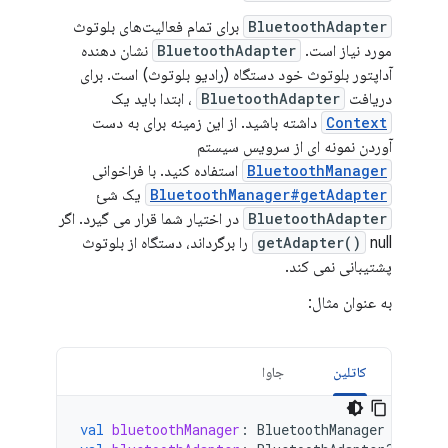
BluetoothAdapter
برای تمام فعالیت‌های بلوتوث
مورد نیاز است.
BluetoothAdapter
نشان دهنده
آداپتور بلوتوث خود دستگاه (رادیو بلوتوث) است. برای
دریافت
BluetoothAdapter
، ابتدا باید یک
Context
داشته باشید. از این زمینه برای به دست
آوردن نمونه ای از سرویس سیستم
BluetoothManager
استفاده کنید. با فراخوانی
BluetoothManager#getAdapter
یک شئ
BluetoothAdapter
در اختیار شما قرار می گیرد. اگر
getAdapter()
null را برگرداند، دستگاه از بلوتوث
پشتیبانی نمی کند.
به عنوان مثال:
کاتلین
جاوا
val
bluetoothManager
:
BluetoothManager
=
getS