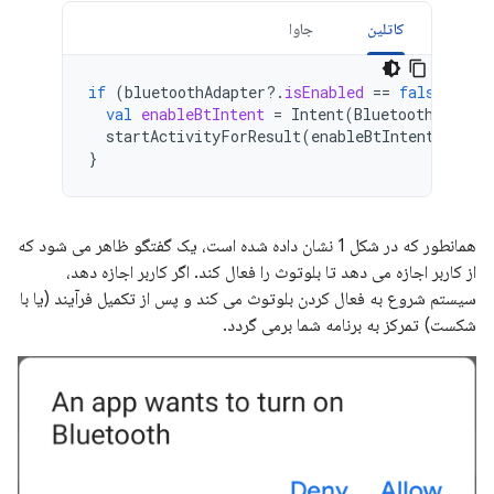
کاتلین
جاوا
if
(
bluetoothAdapter
?.
isEnabled
==
false
)
{
val
enableBtIntent
=
Intent
(
BluetoothAdapte
startActivityForResult
(
enableBtIntent
,
REQU
}
همانطور که در شکل 1 نشان داده شده است، یک گفتگو ظاهر می شود که
از کاربر اجازه می دهد تا بلوتوث را فعال کند. اگر کاربر اجازه دهد،
سیستم شروع به فعال کردن بلوتوث می کند و پس از تکمیل فرآیند (یا با
شکست) تمرکز به برنامه شما برمی گردد.