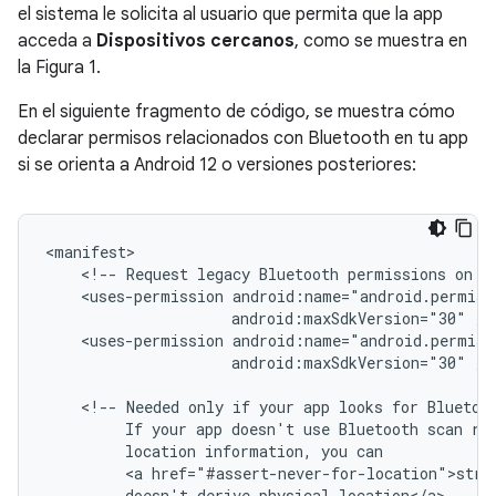
el sistema le solicita al usuario que permita que la app
acceda a
Dispositivos cercanos
, como se muestra en
la Figura 1.
En el siguiente fragmento de código, se muestra cómo
declarar permisos relacionados con Bluetooth en tu app
si se orienta a Android 12 o versiones posteriores:
<!--
Request
legacy
Bluetooth
permissions
on
o
<uses-permission
android:maxSdkVersion="30"
<uses-permission
android:maxSdkVersion="30"
/>

<!--
Needed
only
if
your
app
looks
for
Bluetoo
If
your
app
doesn't
use
Bluetooth
scan
re
location
information,
you
<a
href="#assert-never-for-location">stro
doesn't
derive
physical
location</a>.