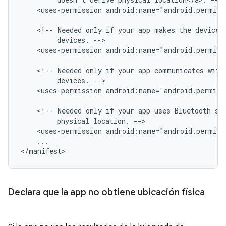
<uses-permission
android:name="android.permis
<!--
Needed
only
if
your
app
makes
the
device
devices.
<uses-permission
android:name="android.permis
<!--
Needed
only
if
your
app
communicates
with
devices.
<uses-permission
android:name="android.permis
<!--
Needed
only
if
your
app
uses
Bluetooth
sc
physical
location.
<uses-permission
android:name="android.permiss
...

Declara que la app no obtiene ubicación física