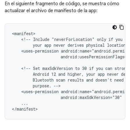
En el siguiente fragmento de código, se muestra cómo
actualizar el archivo de manifiesto de la app:
<!--
Include
"neverForLocation"
only
if
you
ca
your
app
never
derives
physical
location
<uses-permission
android:usesPermissionFlags="
<!--
Set
maxSdkVersion
to
30
if
you
can
strong
Android
12
and
higher,
your
app
never
der
Bluetooth
scan
results
and
doesn't
need
l
purpose.
<uses-permission
android:maxSdkVersion="30"
...
