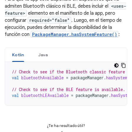
admiten Bluetooth clásico ni BLE, debes incluir el
<uses-
feature>
elemento en el manifiesto de la app, pero
configurar
required="false"
. Luego, en el tiempo de
ejecución, puedes determinar la disponibilidad de la
función con
PackageManager.hasSystemFeature()
:
Kotlin
Java
// Check to see if the Bluetooth classic feature is
val
bluetoothAvailable
=
packageManager
.
hasSystemF
// Check to see if the BLE feature is available.
val
bluetoothLEAvailable
=
packageManager
.
hasSyste
¿Te ha resultado útil?