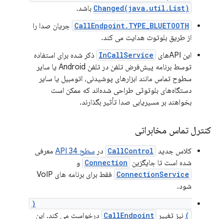
Changed(java.util.List)
باشد.
CallEndpoint.TYPE_BLUETOOTH
جریان صدا را
از طریق بلوتوث هدایت می کند.
این APIهای
InCallService
ذکر شده برای استفاده
توسط برنامه پیش‌فرض تلفن در تلفن Android یا سایر
سطوح تماس مانند ابزارهای پوشیدنی، اتومبیل یا سایر
دستگاه‌های بلوتوثی طراحی شده‌اند که ممکن است
بخواهند بر مسیریابی صدا تأثیر بگذارند.
کنترل تماس مخابراتی
کلاس جدید
CallControl
در
سطح API 34
معرفی
شده است تا جایگزین
Connection
و
ConnectionService
فقط برای برنامه های VoIP
شود.
CallControl.requestCallEndpointChange(
)
نیز تغییر
CallEndpoint
درخواست می کند. این