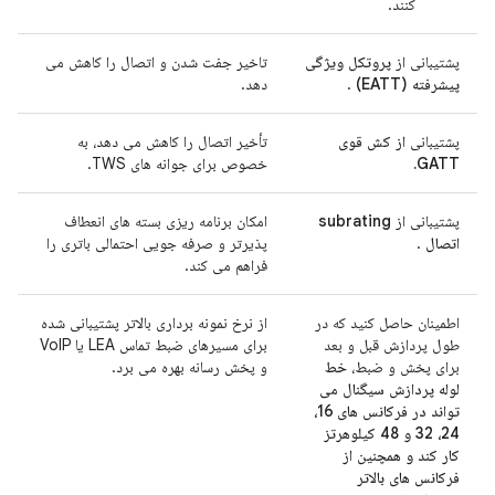
کنند.
پشتیبانی از
پروتکل ویژگی
تاخیر جفت شدن و اتصال را کاهش می
پیشرفته (EATT)
.
دهد.
پشتیبانی
از کش قوی
تأخیر اتصال را کاهش می دهد، به
GATT.
خصوص برای جوانه های TWS.
پشتیبانی از
subrating
امکان برنامه ریزی بسته های انعطاف
اتصال
.
پذیرتر و صرفه جویی احتمالی باتری را
فراهم می کند.
اطمینان حاصل کنید که در
از نرخ نمونه برداری بالاتر پشتیبانی شده
طول پردازش قبل و بعد
برای مسیرهای ضبط تماس LEA یا VoIP
برای پخش و ضبط،
خط
و پخش رسانه بهره می برد.
لوله پردازش سیگنال می
تواند در فرکانس های 16،
24، 32 و 48 کیلوهرتز
کار کند و همچنین از
فرکانس های بالاتر