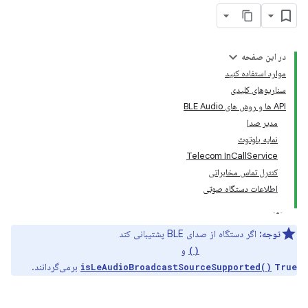
در این صفحه
موارد استفاده کنید
سناریوهای کلیدی
API ها و روش های BLE Audio
مدیر صدا
نمایه بلوتوث
Telecom InCallService
کنترل تماس مخابراتی
اطلاعات دستگاه صوتی
توجه:
اگر دستگاه از صدای BLE پشتیبانی کند
و
isLeAudioSupported()
برمی‌گردانند.
isLeAudioBroadcastSourceSupported()
True