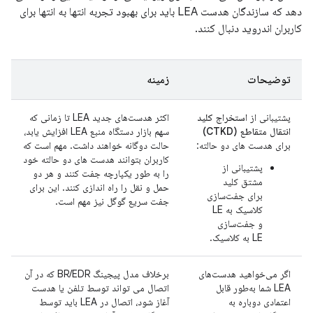
دهد که سازندگان هدست LEA باید برای بهبود تجربه انتها به انتها برای
کاربران اندروید دنبال کنند.
توضیحات
زمینه
پشتیبانی از
استخراج کلید
اکثر هدست‌های جدید LEA تا زمانی که
انتقال متقاطع (CTKD)
سهم بازار دستگاه منبع LEA افزایش یابد،
برای هدست های دو حالته:
حالت دوگانه خواهند داشت. مهم است که
کاربران بتوانند هدست های دو حالته خود
پشتیبانی از
را به طور یکپارچه جفت کنند و هر دو
مشتق کلید
حمل و نقل را راه اندازی کنند. این برای
برای جفت‌سازی
جفت سریع گوگل نیز مهم است.
کلاسیک به LE
و جفت‌سازی
LE به کلاسیک.
اگر می‌خواهید هدست‌های
برخلاف مدل پیجینگ BR/EDR که در آن
LEA شما به‌طور قابل
اتصال می تواند توسط تلفن یا هدست
اعتمادی دوباره به
آغاز شود، اتصال در LEA باید توسط