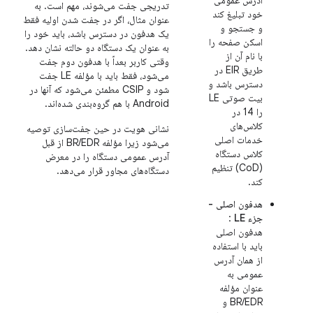
آدرس عمومی
تدریجی جفت می‌شوند، مهم است. به
خود تبلیغ کند
عنوان مثال، اگر در جفت شدن اولیه فقط
و جستجو و
یک هدفون در دسترس باشد، باید خود را
اسکن صفحه را
به عنوان یک دستگاه دو حالته نشان دهد.
با نام آن از
وقتی کاربر بعداً با هدفون دوم جفت
طریق EIR در
می‌شود، فقط باید با مؤلفه LE جفت
دسترس باشد و
شود و CSIP مطمئن می‌شود که آنها در
بیت صوتی LE
Android با هم گروه‌بندی شده‌اند.
را 14 در
کلاس‌های
نشانی هویت در حین جفت‌سازی توصیه
خدمات اصلی
می‌شود زیرا مؤلفه BR/EDR از قبل
کلاس دستگاه
آدرس عمومی دستگاه را در معرض
(CoD) تنظیم
دستگاه‌های مجاور قرار می‌دهد.
کند.
هدفون اصلی -
جزء LE
:
هدفون اصلی
باید با استفاده
از همان آدرس
عمومی به
عنوان مؤلفه
BR/EDR و