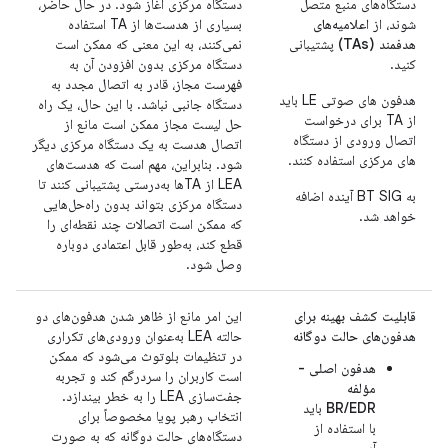
دستگاه‌های منبع متصل
دستگاه مرکزی آغاز شود. در حال حاضر،
شوند، از
اعلامیه‌های
بسیاری از هدست‌ها از TA استفاده
هدفمند (TAs)
پشتیبانی
نمی‌کنند، به این معنی که ممکن است
کنید.
دستگاه مرکزی بدون افزودن آن به
فهرست مجاز، قادر به اتصال مجدد به
هدفون های صوتی LE باید
دستگاه جانبی نباشد. با این حال، یک راه
از TA برای درخواست
حل لیست مجاز ممکن است مانع از
اتصال ورودی از دستگاه
اتصال هدست به یک دستگاه مرکزی دیگر
های مرکزی استفاده کنند.
شود. بنابراین، مهم است که هدست‌های
LEA از TAها به‌درستی پشتیبانی کنند تا
به BT SIG آینده اضافه
دستگاه مرکزی بتواند بدون راه‌حل‌هایی
خواهد شد.
که ممکن است اتصالات چند نقطه‌ای را
قطع کند، به‌طور قابل اعتمادی دوباره
وصل شود.
قابلیت کشف بهینه برای
این امر مانع از ظاهر شدن هدفون‌های دو
هدفون‌های حالت دوگانه
حالته LEA به‌عنوان ورودی‌های تکراری
در تنظیمات بلوتوث می‌شود که ممکن
هدفون اصلی -
است کاربران را سردرگم کند و تجربه
مؤلفه
جفت‌سازی LEA را به خطر بیندازد.
BR/EDR
باید
انتخاب رهبر پویا مخصوصاً برای
با استفاده از
دستگاه‌های حالت دوگانه که به صورت