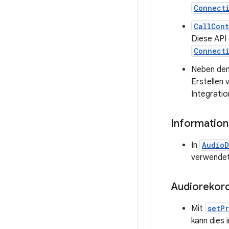
Connect
CallCont
Diese API 
Connect
Neben den
Erstellen
Integrati
Informatio
In
AudioD
verwendet,
Audiorekor
Mit
setP
kann dies 