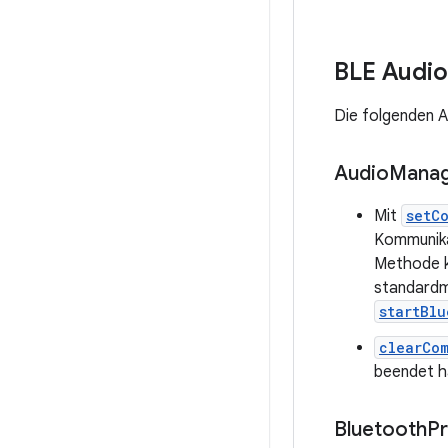
BLE Audio
Die folgenden A
Audio
Mana
Mit
setC
Kommunika
Methode k
standardm
startBlu
clearCo
beendet h
Bluetooth
Pr