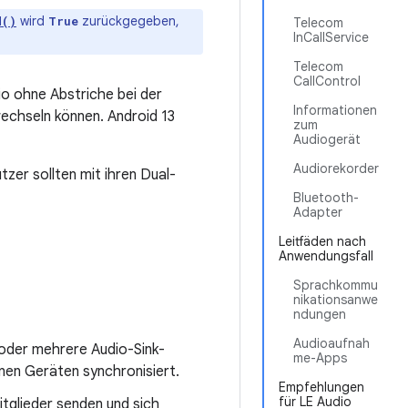
wird
zurückgegeben,
d()
True
Telecom
InCallService
Telecom
CallControl
io ohne Abstriche bei der
Informationen
echseln können. Android 13
zum
Audiogerät
Audiorekorder
zer sollten mit ihren Dual-
Bluetooth-
Adapter
Leitfäden nach
Anwendungsfall
Sprachkommu
nikationsanwe
ndungen
Audioaufnah
 oder mehrere Audio-Sink-
me-Apps
nen Geräten synchronisiert.
Empfehlungen
für LE Audio
tglieder senden und sich