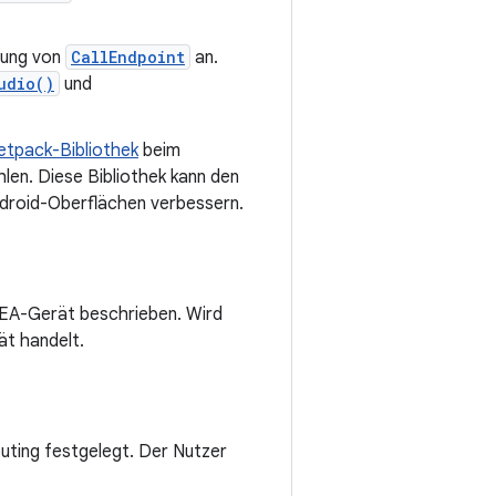
rung von
CallEndpoint
an.
udio()
und
etpack-Bibliothek
beim
en. Diese Bibliothek kann den
ndroid-Oberflächen verbessern.
LEA-Gerät beschrieben. Wird
ät handelt.
uting festgelegt. Der Nutzer