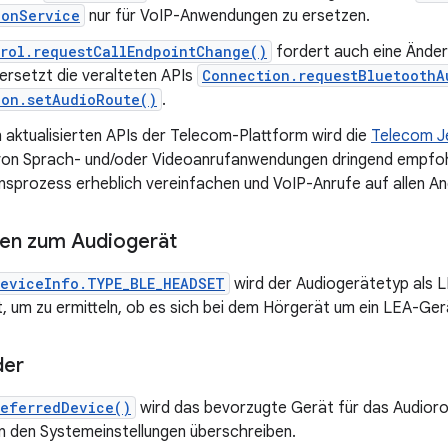
ionService
nur für VoIP-Anwendungen zu ersetzen.
rol.requestCallEndpointChange()
fordert auch eine Ände
ersetzt die veralteten APIs
Connection.requestBluetoothA
ion.setAudioRoute()
.
 aktualisierten APIs der Telecom-Plattform wird die
Telecom J
 von Sprach- und/oder Videoanrufanwendungen dringend empfohl
onsprozess erheblich vereinfachen und VoIP-Anrufe auf allen A
nen zum Audiogerät
eviceInfo.TYPE_BLE_HEADSET
wird der Audiogerätetyp als 
 um zu ermitteln, ob es sich bei dem Hörgerät um ein LEA-Ger
der
referredDevice()
wird das bevorzugte Gerät für das Audioro
in den Systemeinstellungen überschreiben.