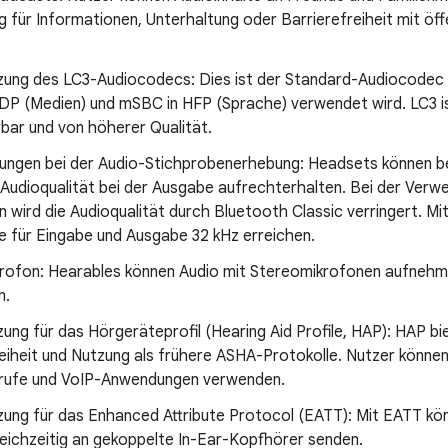
ig für Informationen, Unterhaltung oder Barrierefreiheit mit ö
zung des LC3-Audiocodecs: Dies ist der Standard-Audiocodec
DP (Medien) und mSBC in HFP (Sprache) verwendet wird. LC3 ist
rbar und von höherer Qualität.
ungen bei der Audio-Stichprobenerhebung: Headsets können b
 Audioqualität bei der Ausgabe aufrechterhalten. Bei der Ver
 wird die Audioqualität durch Bluetooth Classic verringert. Mi
e für Eingabe und Ausgabe 32 kHz erreichen.
rofon: Hearables können Audio mit Stereomikrofonen aufnehme
n.
ung für das Hörgeräteprofil (Hearing Aid Profile, HAP): HAP b
eiheit und Nutzung als frühere ASHA-Protokolle. Nutzer können
rufe und VoIP-Anwendungen verwenden.
zung für das Enhanced Attribute Protocol (EATT): Mit EATT kö
leichzeitig an gekoppelte In-Ear-Kopfhörer senden.