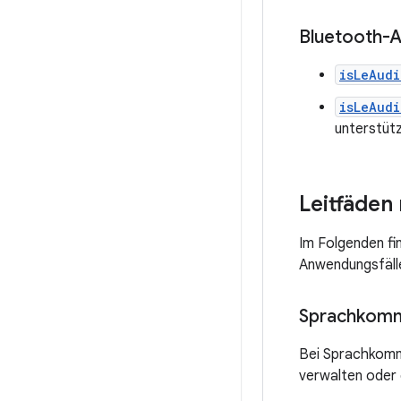
Bluetooth-
isLeAud
isLeAud
unterstütz
Leitfäden
Im Folgenden fi
Anwendungsfäll
Sprachkomm
Bei Sprachkomm
verwalten oder 