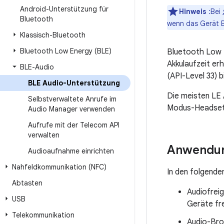
Android-Unterstützung für
Hinweis
:Bei
Bluetooth
wenn das Gerät B
Klassisch-Bluetooth
Bluetooth Low Energy (BLE)
Bluetooth Low E
Akkulaufzeit er
BLE-Audio
(API-Level 33) b
BLE Audio-Unterstützung
Die meisten LE 
Selbstverwaltete Anrufe im
Modus-Headsets
Audio Manager verwenden
Aufrufe mit der Telecom API
verwalten
Anwendun
Audioaufnahme einrichten
Nahfeldkommunikation (NFC)
In den folgende
Abtasten
Audiofreig
USB
Geräte fr
Telekommunikation
Audio-Bro