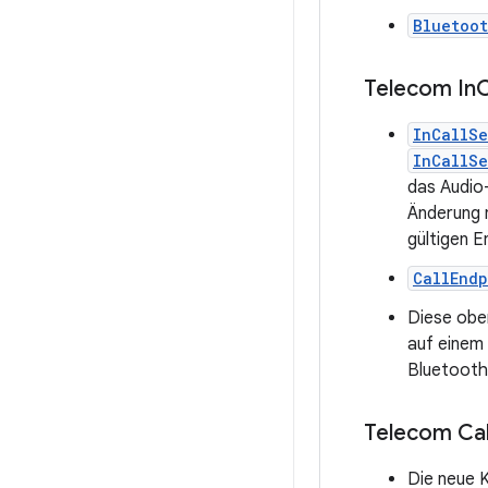
Bluetoo
Telecom In
C
InCallS
InCallSe
das Audio
Änderung n
gültigen 
CallEnd
Diese obe
auf einem
Bluetooth-
Telecom Cal
Die neue 