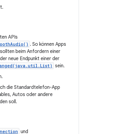
t.
lten APIs
toothAudio()
. So können Apps
 sollten beim Anfordern einer
 der neue Endpunkt einer der
anged(java.util.List)
sein.
h.
rch die Standardtelefon-App
bles, Autos oder andere
en soll.
nection
und