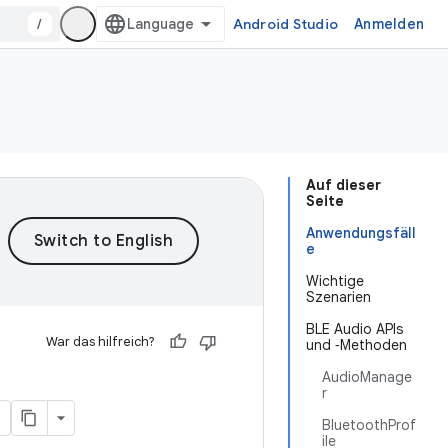
/
Android Studio
Anmelden
Auf dieser
Seite
Anwendungsfäll
e
Wichtige
Szenarien
BLE Audio APIs
War das hilfreich?
und ‑Methoden
AudioManage
r
BluetoothProf
ile