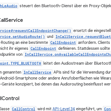
thLeAudio
steuert den Bluetooth-Dienst über ein Proxy-Objek
all
Service
ervice#requestCallEndpointChange()
ersetzt die eingestel
rvice.setAudioRoute()
und
InCallService.requestBlue
-Routing an eine bestimmte
CallEndpoint
anfordern. Clients
icht ihr eigenes
CallEndpoint
definieren. Stattdessen sollte
Endpunkte von
InCallService.onAvailableCallEndpointsCh
point.TYPE_BLUETOOTH
leitet den Audiostream über Bluetoot
n genannten
InCallService
APIs sind für die Verwendung du
 Android-Smartphone oder andere Anrufoberflächen wie Weara
Geräte konzipiert, bei denen das Audiorouting beeinflusst werd
l
Control
Klasse
CallControl
wird mit
API-Level 34
eingeführt, um
Con