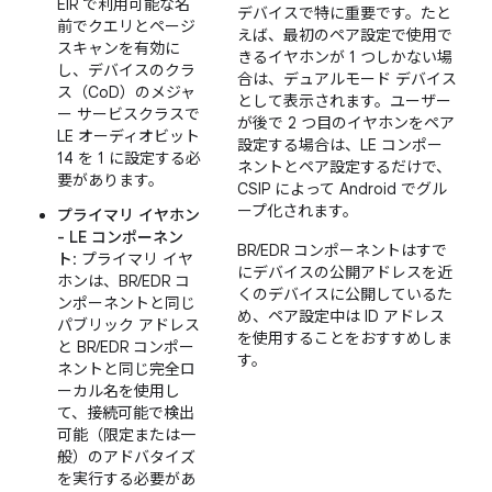
EIR で利用可能な名
デバイスで特に重要です。たと
前でクエリとページ
えば、最初のペア設定で使用で
スキャンを有効に
きるイヤホンが 1 つしかない場
し、デバイスのクラ
合は、デュアルモード デバイス
ス（CoD）のメジャ
として表示されます。ユーザー
ー サービスクラスで
が後で 2 つ目のイヤホンをペア
LE オーディオビット
設定する場合は、LE コンポー
14 を 1 に設定する必
ネントとペア設定するだけで、
要があります。
CSIP によって Android でグル
ープ化されます。
プライマリ イヤホン
- LE コンポーネン
BR/EDR コンポーネントはすで
ト
: プライマリ イヤ
にデバイスの公開アドレスを近
ホンは、BR/EDR コ
くのデバイスに公開しているた
ンポーネントと同じ
め、ペア設定中は ID アドレス
パブリック アドレス
を使用することをおすすめしま
と BR/EDR コンポー
す。
ネントと同じ完全ロ
ーカル名を使用し
て、接続可能で検出
可能（限定または一
般）のアドバタイズ
を実行する必要があ