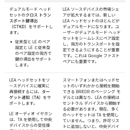
デュアルモード ヘッド
LEA ソースデバイスの市場シェ
セットの
クロス トラン
アが拡大するまでは、新しい
スポート鍵導出
LEA ヘッドセットのほとんどが
（CTKD）
をサポートし
デュアルモードになります。ユ
ます。
ーザーがデュアルモード ヘッド
セットをシームレスにペア設定
従来型と LE のペア
し、両方のトランスポートを設
設定と LE と従来型
定できるようにすることが重要
のペア設定の両方で
です。これは Google ファスト
鍵の導出をサポート
ペアにも重要です。
します。
LEA ヘッドセットをソ
スマートフォンまたはヘッドセ
ースデバイスに確実に
ットのいずれかから接続を開始
再接続するには、
ター
できる BR/EDR のページング モ
ゲット通知（TA）
をサ
デルとは異なり、LEA の接続は
ポートします。
セントラル デバイスから開始す
る必要があります。現在、多く
LE オーディオ イヤホン
のヘッドセットは TA を使用し
は、TA を使用して中央
ていません。つまり、許可リス
デバイスからの受信接
トに追加しないと、中央デバイ