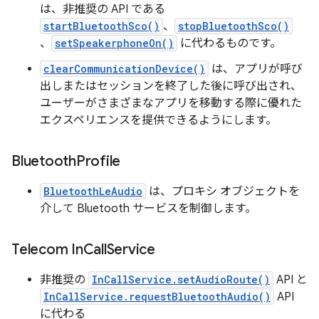
は、非推奨の API である
startBluetoothSco()
、
stopBluetoothSco()
、
setSpeakerphoneOn()
に代わるものです。
clearCommunicationDevice()
は、アプリが呼び
出しまたはセッションを終了した後に呼び出され、
ユーザーがさまざまなアプリを移動する際に優れた
エクスペリエンスを提供できるようにします。
Bluetooth
Profile
BluetoothLeAudio
は、プロキシ オブジェクトを
介して Bluetooth サービスを制御します。
Telecom In
Call
Service
非推奨の
InCallService.setAudioRoute()
API と
InCallService.requestBluetoothAudio()
API
に代わる