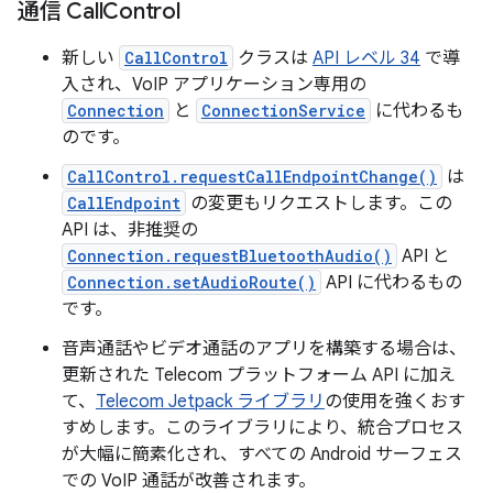
通信 Call
Control
新しい
CallControl
クラスは
API レベル 34
で導
入され、VoIP アプリケーション専用の
Connection
と
ConnectionService
に代わるも
のです。
CallControl.requestCallEndpointChange()
は
CallEndpoint
の変更もリクエストします。この
API は、非推奨の
Connection.requestBluetoothAudio()
API と
Connection.setAudioRoute()
API に代わるもの
です。
音声通話やビデオ通話のアプリを構築する場合は、
更新された Telecom プラットフォーム API に加え
て、
Telecom Jetpack ライブラリ
の使用を強くおす
すめします。このライブラリにより、統合プロセス
が大幅に簡素化され、すべての Android サーフェス
での VoIP 通話が改善されます。