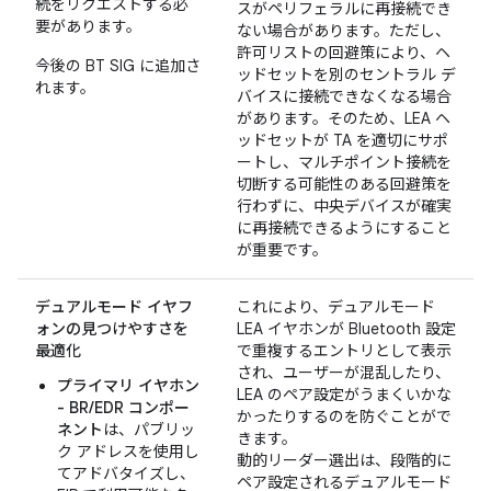
続をリクエストする必
スがペリフェラルに再接続でき
要があります。
ない場合があります。ただし、
許可リストの回避策により、ヘ
今後の BT SIG に追加さ
ッドセットを別のセントラル デ
れます。
バイスに接続できなくなる場合
があります。そのため、LEA ヘ
ッドセットが TA を適切にサポ
ートし、マルチポイント接続を
切断する可能性のある回避策を
行わずに、中央デバイスが確実
に再接続できるようにすること
が重要です。
デュアルモード イヤフ
これにより、デュアルモード
ォンの見つけやすさを
LEA イヤホンが Bluetooth 設定
最適化
で重複するエントリとして表示
され、ユーザーが混乱したり、
プライマリ イヤホン
LEA のペア設定がうまくいかな
- BR/EDR コンポー
かったりするのを防ぐことがで
ネント
は、パブリッ
きます。
ク アドレスを使用し
動的リーダー選出は、段階的に
てアドバタイズし、
ペア設定されるデュアルモード