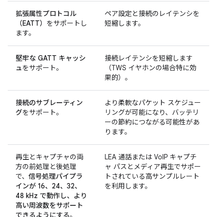
拡張属性プロトコル
ペア設定と接続のレイテンシを
（EATT）
をサポートし
短縮します。
ます。
堅牢な GATT キャッシ
接続レイテンシを短縮します
ュ
をサポート。
（TWS イヤホンの場合特に効
果的）。
接続のサブレーティン
より柔軟なパケット スケジュー
グ
をサポート。
リングが可能になり、バッテリ
ーの節約につながる可能性があ
ります。
再生とキャプチャの両
LEA 通話または VoIP キャプチ
方の前処理と後処理
ャ パスとメディア再生でサポー
で、
信号処理パイプラ
トされている高サンプルレート
インが 16、24、32、
を利用します。
48 kHz で動作し、より
高い周波数をサポート
できるようにする
。