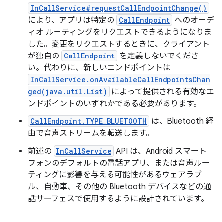
InCallService#requestCallEndpointChange()
により、アプリは特定の
CallEndpoint
へのオーデ
ィオ ルーティングをリクエストできるようになりま
した。変更をリクエストするときに、クライアント
が独自の
CallEndpoint
を定義しないでくださ
い。代わりに、新しいエンドポイントは
InCallService.onAvailableCallEndpointsChan
ged(java.util.List)
によって提供される有効なエ
ンドポイントのいずれかである必要があります。
CallEndpoint.TYPE_BLUETOOTH
は、Bluetooth 経
由で音声ストリームを転送します。
前述の
InCallService
API は、Android スマート
フォンのデフォルトの電話アプリ、または音声ルー
ティングに影響を与える可能性があるウェアラブ
ル、自動車、その他の Bluetooth デバイスなどの通
話サーフェスで使用するように設計されています。