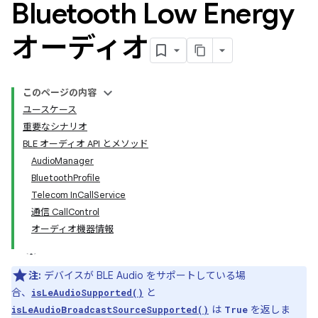
Bluetooth Low Energy
オーディオ
このページの内容
ユースケース
重要なシナリオ
BLE オーディオ API とメソッド
AudioManager
BluetoothProfile
Telecom InCallService
通信 CallControl
オーディオ機器情報
注:
デバイスが BLE Audio をサポートしている場
合、
と
isLeAudioSupported()
は
を返しま
isLeAudioBroadcastSourceSupported()
True