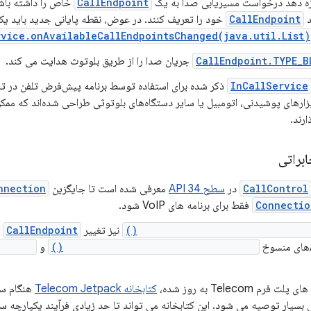
ازه دهد درخواست مسیریابی صدا به یک
CallEndpoint
خاص را داشته باش
د
CallEndpoint
خود را تعریف کنند. در عوض، نقطه پایانی جدید باید یکی ا
rvice.onAvailableCallEndpointsChanged(java.util.List)
CallEndpoint.TYPE_B
جریان صدا را از طریق بلوتوث هدایت می کند.
InCallService
بزارهای پوشیدنی، اتومبیل یا سایر دستگاه‌های بلوتوثی طراحی شده‌اند که مم
ارند.
براتی
CallControl
در
سطح API 34
معرفی شده است تا جایگزین
nnection
Connectio
فقط برای برنامه های VoIP شود.
CallControl.requestCallEndpoin
نیز تغییر
CallEndpoint
Connection.requestBluetoothAudio()
و
oute()
کتابخانه Telecom Jetpack
هنگام س