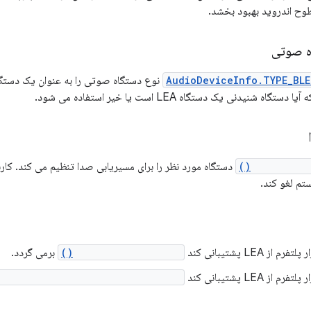
طوح اندروید بهبود بخشد.
ه صوتی
AudioDeviceInfo.TYPE_BLE
اه شنیدنی یک دستگاه LEA است یا خیر استفاده می شود.
setPreferre
دستگاه مورد نظر را برای مسیریابی صدا تنظیم می کند. کاربر
م لغو کند.
از LEA پشتیبانی کند
isLeAudioSupported()
برمی گردد.
از LEA پشتیبانی کند
eAudioBroadcastSourceSupported()