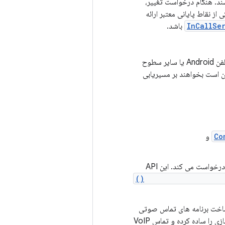
ند. هنگام درخواست تغییر،
ز نقاط پایانی معتبر ارائه
InCallSe
باشد.
ذکر شده برای استفاده توسط برنامه پیش‌فرض تلفن در تلفن Android یا سایر سطوح
کن است بخواهند بر مسیریابی
Co
و
درخواست می کند. این API
Connection.setAudioR
اخت برنامه های تماس صوتی
و/یا ویدیویی بسیار توصیه می شود. این کتابخانه می تواند تا حد زیادی فرآیند یکپارچه سازی را ساده کرده و تماس VoIP