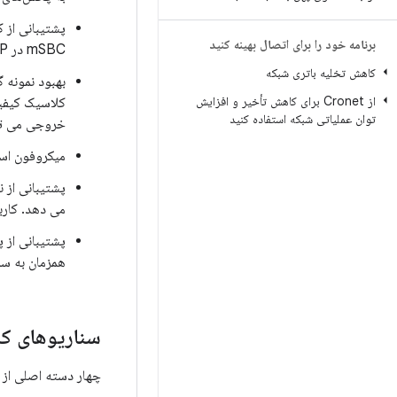
برنامه خود را برای اتصال بهینه کنید
mSBC در HFP (صدا) می شود. LC3 کارآمدتر، قابل تنظیم مجدد و کیفیت بالاتری دارد.
کاهش تخلیه باتری شبکه
بهبود نمونه 
از Cronet برای کاهش تأخیر و افزایش
توان عملیاتی شبکه استفاده کنید
خروجی می تواند به 32 ک
میکروفون استریو: Hearables می‌تواند صدا را با میکروفن‌های استریو
می دهد. کاربران
همزمان به س
سناریوهای کل
چهار دسته اصلی از م