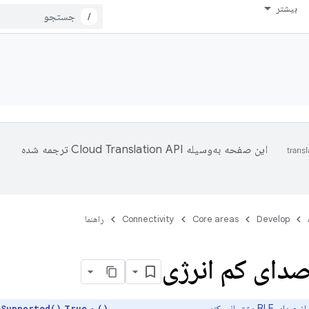
بیشتر
/
این صفحه به‌وسیله
ترجمه شده
Develop
Core areas
Connectivity
راهنما
صدای کم انرژی
BLE پشتیبانی کند
و
eSupported()
True
isLeAudioSupported()