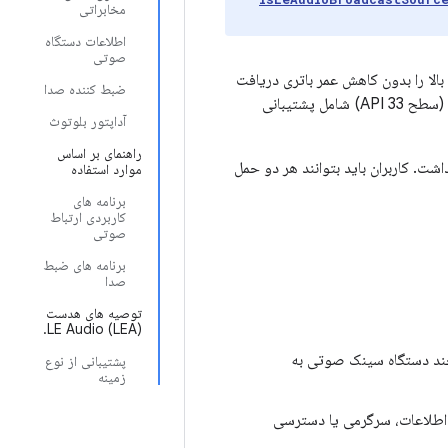
مخابراتی
اطلاعات دستگاه
صوتی
ی با وفاداری بالا را بدون کاهش عمر باتری دریافت
ضبط کننده صدا
کنند و به آن‌ها اجازه می‌دهد به طور یکپارچه بین موارد استفاده مختلف جابجا شوند. Android 13 (سطح API 33) شامل پشتیبانی
آداپتور بلوتوث
راهنمای بر اساس
ش یابد، حالت دوگانه خواهند داشت. کاربران باید بتوانند هر دو حمل
موارد استفاده
برنامه های
کاربردی ارتباط
صوتی
برنامه های ضبط
صدا
توصیه های هدست
LE Audio (LEA).
 چند دستگاه سینک صوتی به
پشتیبانی از نوع
زمینه
ی اطلاعات، سرگرمی یا دسترسی