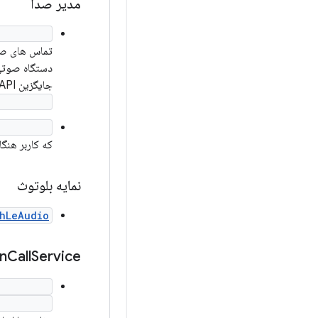
مدیر صدا
nDevice()
تماس های صو
جایگزین API های منسوخ شده زیر می شود:
phoneOn()
nDevice()
که کاربر هنگ
نمایه بلوتوث
hLeAudio
n
Call
Service
tChange()
ioRoute()