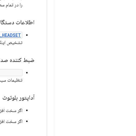
را در تمام س
اطلاعات دستگا
_HEADSET
تشخیص اینکه آیا دستگ
ضبط کننده صدا
dDevice()
تنظیمات سیست
آداپتور بلوتوث
اگر سخت افزار پلتفرم 
اگر سخت افزار پلتفرم 