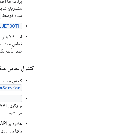
برنامه ها اج
مشتریان نبای
شده توسط
LUETOOTH
این APIهای
تماس مانند ا
صدا تأثیر بگذ
کنترل تماس مخا
کلاس جدید
nService
tChange()
جایگزین APIهای منسوخ
می شود.
علاوه بر API های پلت فرم Telecom به روز شده،