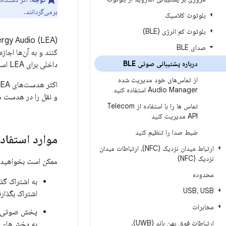
برمی‌گردانند.
بلوتوث کلاسیک
بلوتوث کم انرژی (BLE)
صدای BLE
درباره پشتیبانی صوتی BLE
داخلی برای LEA است.
از تماس‌های خود مدیریت شده
Audio Manager استفاده کنید
و نقل را در هدست ه
تماس ها را با استفاده از Telecom
API مدیریت کنید
ضبط صدا را تنظیم کنید
موارد استفاده
ارتباط میدان نزدیک (NFC)، ارتباطات میدان
نزدیک (NFC)
ممکن است بخواهید LEA را برای موارد استفاده زیر ادغام کنید
محدوده
به اشتراک گذ
USB، USB
اشتراک بگذار
مخابرات
پخش صوتی: کا
ارتباطات فوق پهن باند (UWB)
.
به پخش‌های 