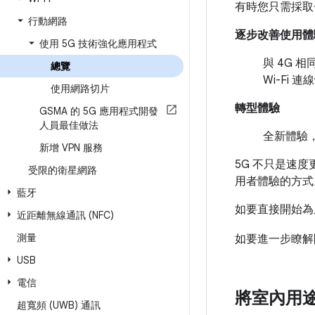
有時您只需採取一
行動網路
逐步改善使用體
使用 5G 技術強化應用程式
與 4G 
總覽
Wi-Fi 
使用網路切片
轉型體驗
GSMA 的 5G 應用程式開發
人員最佳做法
全新體驗，
新增 VPN 服務
5G 不只是速
受限的衛星網路
用者體驗的方式
藍牙
如要直接開始為
近距離無線通訊 (NFC)
測量
如要進一步瞭解開
USB
電信
將室內用
超寬頻 (UWB) 通訊