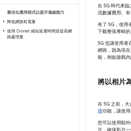
在 5G 時代來
最佳化應用程式以提升連線能力
流數據費用。有
降低網路耗電量
有了 5G，使
使用 Cronet 縮短延遲時間並提高網
下載整張專輯的
路處理量
5G 也讓使用
網路，因為現在
能，例如遊戲內
將以相片為
在 5G 之前
境
功能，讓使用
您可以使用額外
片，確保影片一