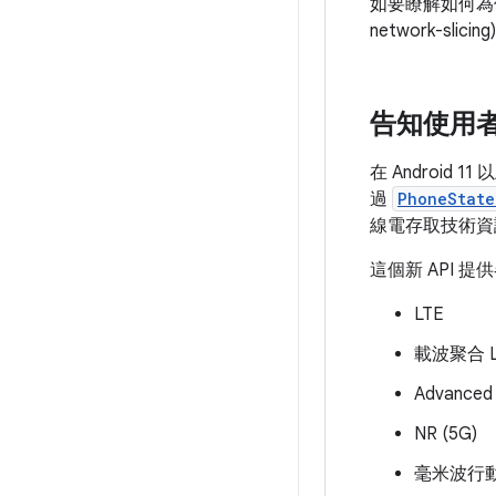
如要瞭解如何為使用
network-slicin
告知使用者
在 Android 
過
PhoneState
線電存取技術資
這個新 API 
LTE
載波聚合 LT
Advanced 
NR (5G)
毫米波行動網