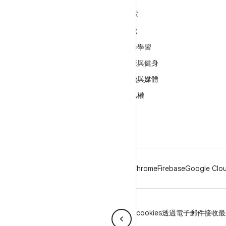
深入瞭解 ANDROID
探索
Android
遊戲
企業專用 Android
機器學習
安全性
健康與健身
原始碼
相機與媒體
新聞
隱私權
網誌
5G
Podcast
Android
Chrome
Firebase
Google Clou
隱私權
授權
品牌宣傳指南
Manage cookies
透過電子郵件接收最