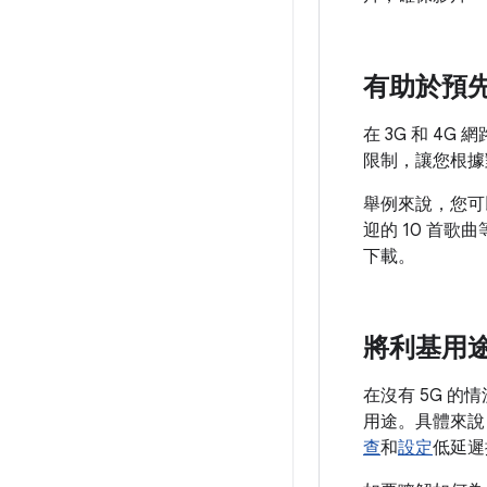
有助於預
在 3G 和 
限制，讓您根據
舉例來說，您可
迎的 10 首
下載。
將利基用
在沒有 5G 
用途。具體來說，
查
和
設定
低延遲