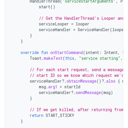
HandlerThread
(
"ServiceStartArguments"
,
Pro
start
()
// Get the HandlerThread's Looper and 
serviceLooper
=
looper
serviceHandler
=
ServiceHandler
(
looper
}
}
override
fun
onStartCommand
(
intent
:
Intent
,
fl
Toast
.
makeText
(
this
,
"service starting"
,
T
// For each start request, send a message 
// start ID so we know which request we're
serviceHandler
?.
obtainMessage
()
?.
also
{
ms
msg
.
arg1
=
startId
serviceHandler
?.
sendMessage
(
msg
)
}
// If we get killed, after returning from 
return
START_STICKY
}