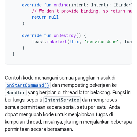
override
fun
onBind
(
intent
:
Intent
):
IBinder? 
// We don't provide binding, so return nul
return
null
}
override
fun
onDestroy
()
{
Toast
.
makeText
(
this
,
"service done"
,
Toast
}
}
Contoh kode menangani semua panggilan masuk di
onStartCommand()
dan memposting pekerjaan ke
Handler
yang berjalan di thread latar belakang. Fungsi ini
berfungsi seperti
IntentService
dan memproses
semua permintaan secara serial, satu per satu. Anda
dapat mengubah kode untuk menjalankan tugas di
kumpulan thread, misalnya, jika ingin menjalankan beberapa
permintaan secara bersamaan.