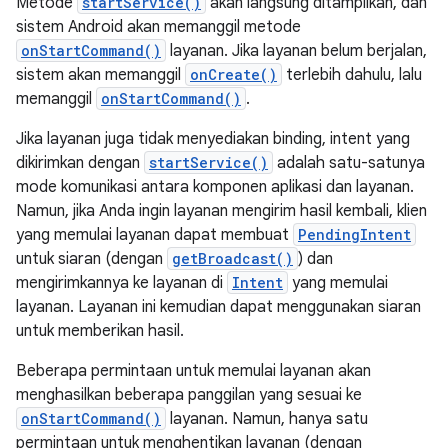
Metode
startService()
akan langsung ditampilkan, dan
sistem Android akan memanggil metode
onStartCommand()
layanan. Jika layanan belum berjalan,
sistem akan memanggil
onCreate()
terlebih dahulu, lalu
memanggil
onStartCommand()
.
Jika layanan juga tidak menyediakan binding, intent yang
dikirimkan dengan
startService()
adalah satu-satunya
mode komunikasi antara komponen aplikasi dan layanan.
Namun, jika Anda ingin layanan mengirim hasil kembali, klien
yang memulai layanan dapat membuat
PendingIntent
untuk siaran (dengan
getBroadcast()
) dan
mengirimkannya ke layanan di
Intent
yang memulai
layanan. Layanan ini kemudian dapat menggunakan siaran
untuk memberikan hasil.
Beberapa permintaan untuk memulai layanan akan
menghasilkan beberapa panggilan yang sesuai ke
onStartCommand()
layanan. Namun, hanya satu
permintaan untuk menghentikan layanan (dengan