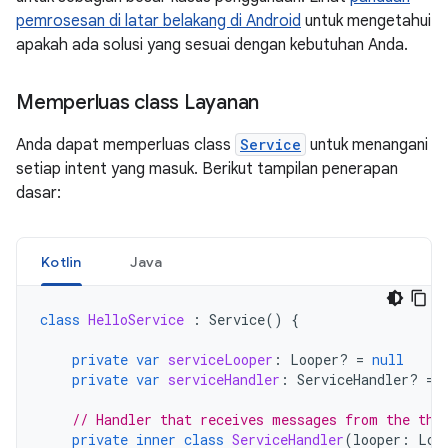
pemrosesan di latar belakang di Android
untuk mengetahui
apakah ada solusi yang sesuai dengan kebutuhan Anda.
Memperluas class Layanan
Anda dapat memperluas class
Service
untuk menangani
setiap intent yang masuk. Berikut tampilan penerapan
dasar:
Kotlin
Java
class
HelloService
:
Service
()
{
private
var
serviceLooper
:
Looper? 
=
null
private
var
serviceHandler
:
ServiceHandler? 
=
// Handler that receives messages from the thr
private
inner
class
ServiceHandler
(
looper
:
Loo