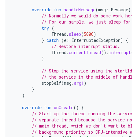
override
fun
handleMessage
(
msg
:
Message
)
{
// Normally we would do some work here
// For our sample, we just sleep for 5
try
{
Thread
.
sleep
(
5000
)
}
catch
(
e
:
InterruptedException
)
{
// Restore interrupt status.
Thread
.
currentThread
().
interrupt
()
}
// Stop the service using the startId,
// the service in the middle of handli
stopSelf
(
msg
.
arg1
)
}
}
override
fun
onCreate
()
{
// Start up the thread running the service.
// separate thread because the service nor
// main thread, which we don't want to blo
// background priority so CPU-intensive wo