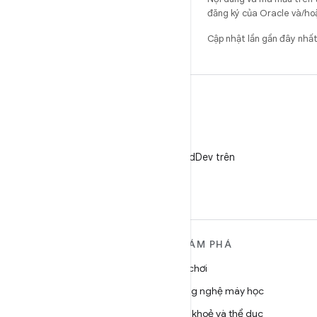
đăng ký của Oracle và/hoặ
Cập nhật lần gần đây nhấ
X
Theo dõi @AndroidDev trên
X
TÌM HIỂU THÊM VỀ
KHÁM PHÁ
ANDROID
Trò chơi
Android
Công nghệ máy học
Android dành cho doanh
Sức khoẻ và thể dục
nghiệp