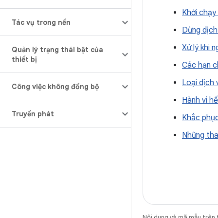
Khởi chạy 
Tác vụ trong nền
Dừng dịch
Xử lý khi 
Quản lý trạng thái bật của
thiết bị
Các hạn ch
Loại dịch 
Công việc không đồng bộ
Hành vi hế
Truyền phát
Khắc phục
Những thay
Nội dung và mã mẫu trên 