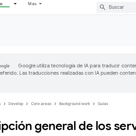
lo
Más
Google utiliza tecnología de IA para traducir conte
referido. Las traducciones realizadas con IA pueden conten
s
Develop
Core areas
Background work
Guías
pción general de los ser