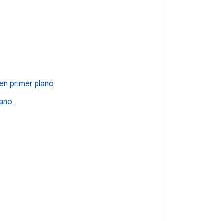
en primer plano
lano