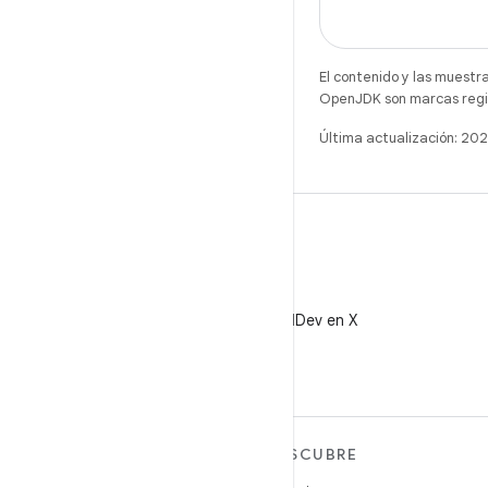
El contenido y las muestr
OpenJDK son marcas regis
Última actualización: 20
X
Sigue a @AndroidDev en X
MÁS ANDROID
DESCUBRE