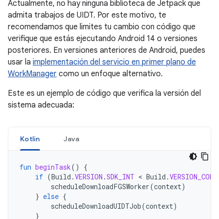
Actualmente, no hay ninguna biblioteca de Jetpack que
admita trabajos de UIDT. Por este motivo, te
recomendamos que limites tu cambio con código que
verifique que estás ejecutando Android 14 o versiones
posteriores. En versiones anteriores de Android, puedes
usar la
implementación del servicio en primer plano de
WorkManager
como un enfoque alternativo.
Este es un ejemplo de código que verifica la versión del
sistema adecuada:
Kotlin
Java
fun
beginTask
()
{
if
(
Build
.
VERSION
.
SDK_INT
<
Build
.
VERSION_CODE
scheduleDownloadFGSWorker
(
context
)
}
else
{
scheduleDownloadUIDTJob
(
context
)
}