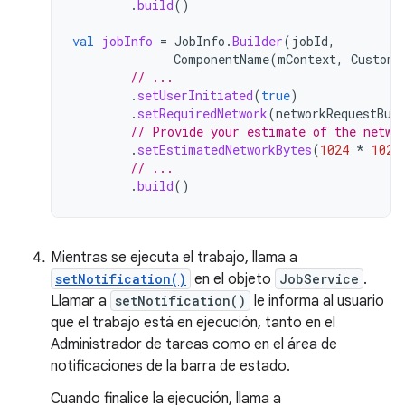
.
build
()
val
jobInfo
=
JobInfo
.
Builder
(
jobId
,
ComponentName
(
mContext
,
CustomT
// ...
.
setUserInitiated
(
true
)
.
setRequiredNetwork
(
networkRequestBui
// Provide your estimate of the netwo
.
setEstimatedNetworkBytes
(
1024
*
1024
// ...
.
build
()
Mientras se ejecuta el trabajo, llama a
setNotification()
en el objeto
JobService
.
Llamar a
setNotification()
le informa al usuario
que el trabajo está en ejecución, tanto en el
Administrador de tareas como en el área de
notificaciones de la barra de estado.
Cuando finalice la ejecución, llama a