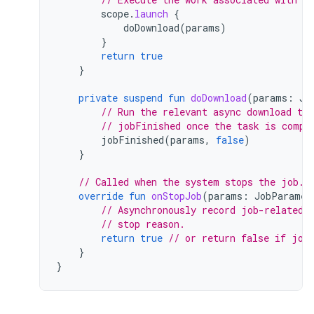
scope
.
launch
{
doDownload
(
params
)
}
return
true
}
private
suspend
fun
doDownload
(
params
:
Jo
// Run the relevant async download tas
// jobFinished once the task is compl
jobFinished
(
params
,
false
)
}
// Called when the system stops the job.
override
fun
onStopJob
(
params
:
JobParamet
// Asynchronously record job-related 
// stop reason.
return
true
// or return false if job
}
}