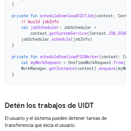
}
private
fun
scheduleDownloadUIDTJob
(
context
:
Conte
// build jobInfo
val
jobScheduler
:
JobScheduler
=
context
.
getSystemService
(
Context
.
JOB_SCHED
jobScheduler
.
schedule
(
jobInfo
)
}
private
fun
scheduleDownloadFGSWorker
(
context
:
Con
val
myWorkRequest
=
OneTimeWorkRequest
.
from
(
Do
WorkManager
.
getInstance
(
context
).
enqueue
(
myWor
}
Detén los trabajos de UIDT
El usuario y el sistema pueden detener tareas de
transferencia que inicia el usuario.