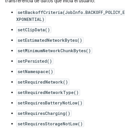
transferencia de datos que inicia el usuario:
setBackoffCriteria(JobInfo.BACKOFF_POLICY_E
XPONENTIAL)
setClipData()
setEstimatedNetworkBytes()
setMinimumNetworkChunkBytes()
setPersisted()
setNamespace()
setRequiredNetwork()
setRequiredNetworkType()
setRequiresBatteryNotLow()
setRequiresCharging()
setRequiresStorageNotLow()