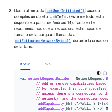
Llama al método
setUserInitiated()
cuando
compiles un objeto
JobInfo
. (Este método está
disponible a partir de Android 14). También te
recomendamos que ofrezcas una estimación del
tamaño de la carga útil llamando a
setEstimatedNetworkBytes()
durante la creación
de la tarea.
Kotlin
Java
val
networkRequestBuilder
=
NetworkRequest
.
Bui
// Add or remove capabilities based o
// For example, this code specifies t
// unless there's a connection to the
// network), and the connection doesn
.
addCapability
(
NET_CAPABILITY_INTERNE
.
addCapability
(
NET_CAPABILITY_NOT_MET