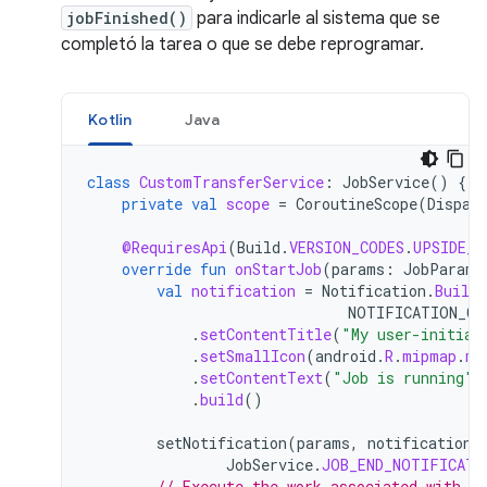
jobFinished()
para indicarle al sistema que se
completó la tarea o que se debe reprogramar.
Kotlin
Java
class
CustomTransferService
:
JobService
()
{
private
val
scope
=
CoroutineScope
(
Dispat
@RequiresApi
(
Build
.
VERSION_CODES
.
UPSIDE_D
override
fun
onStartJob
(
params
:
JobParame
val
notification
=
Notification
.
Builde
NOTIFICATION_CH
.
setContentTitle
(
"My user-initiat
.
setSmallIcon
(
android
.
R
.
mipmap
.
my
.
setContentText
(
"Job is running"
)
.
build
()
setNotification
(
params
,
notification
.
JobService
.
JOB_END_NOTIFICATI
// Execute the work associated with t