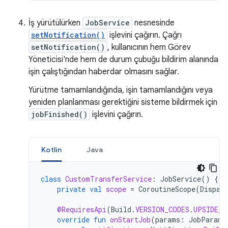
İş yürütülürken
JobService
nesnesinde
setNotification()
işlevini çağırın. Çağrı
setNotification()
, kullanıcının hem Görev
Yöneticisi'nde hem de durum çubuğu bildirim alanında
işin çalıştığından haberdar olmasını sağlar.
Yürütme tamamlandığında, işin tamamlandığını veya
yeniden planlanması gerektiğini sisteme bildirmek için
jobFinished()
işlevini çağırın.
Kotlin
Java
class
CustomTransferService
:
JobService
()
{
private
val
scope
=
CoroutineScope
(
Dispat
@RequiresApi
(
Build
.
VERSION_CODES
.
UPSIDE_D
override
fun
onStartJob
(
params
:
JobParame