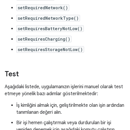
setRequiredNetwork()
setRequiredNetworkType()
setRequiresBatteryNotLow()
setRequiresCharging()
setRequiresStorageNotLow()
Test
Aşağıdaki listede, uygulamanızın işlerini manuel olarak test
etmeye yönelik bazı adımlar gösterilmektedir:
İş kimliğini almak için, geliştirilmekte olan işin ardından
tanımlanan değeri alın.
Bir işi hemen çalıştırmak veya durdurulan bir işi
yeniden denemek için aşağıdaki komutu çalıştırın