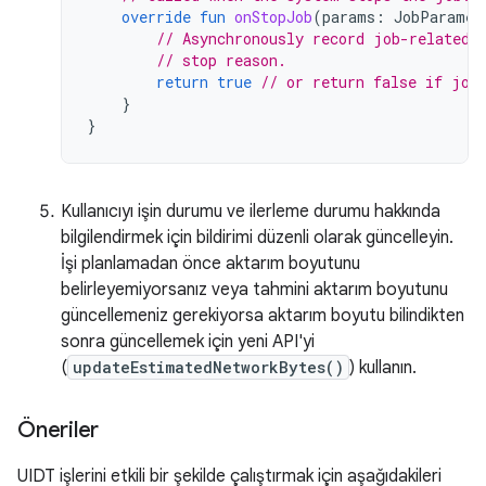
override
fun
onStopJob
(
params
:
JobParamet
// Asynchronously record job-related 
// stop reason.
return
true
// or return false if job
}
}
Kullanıcıyı işin durumu ve ilerleme durumu hakkında
bilgilendirmek için bildirimi düzenli olarak güncelleyin.
İşi planlamadan önce aktarım boyutunu
belirleyemiyorsanız veya tahmini aktarım boyutunu
güncellemeniz gerekiyorsa aktarım boyutu bilindikten
sonra güncellemek için yeni API'yi
(
updateEstimatedNetworkBytes()
) kullanın.
Öneriler
UIDT işlerini etkili bir şekilde çalıştırmak için aşağıdakileri