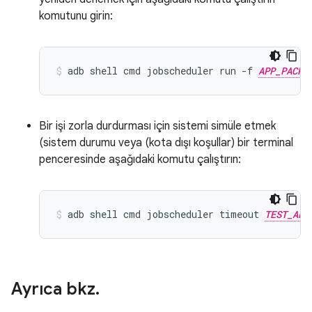
komutunu girin:
adb
shell
cmd
jobscheduler
run
-f
APP_PACKA
Bir işi zorla durdurması için sistemi simüle etmek
(sistem durumu veya (kota dışı koşullar) bir terminal
penceresinde aşağıdaki komutu çalıştırın:
adb
shell
cmd
jobscheduler
timeout
TEST_APP
Ayrıca bkz
.