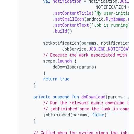
val
notification
=
Notification
.
Builde
NOTIFICATION_CH
.
setContentTitle
(
"My user-initiat
.
setSmallIcon
(
android
.
R
.
mipmap
.
my
.
setContentText
(
"Job is running"
)
.
build
()
setNotification
(
params
,
notification
.
JobService
.
JOB_END_NOTIFICATI
// Execute the work associated with t
scope
.
launch
{
doDownload
(
params
)
}
return
true
}
private
suspend
fun
doDownload
(
params
:
Jo
// Run the relevant async download tas
// jobFinished once the task is compl
jobFinished
(
params
,
false
)
}
// Called when the system stops the job.