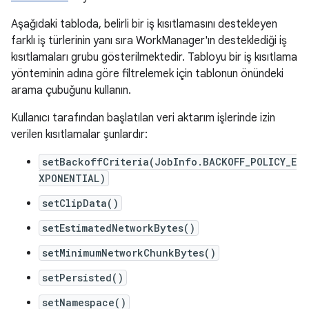
Aşağıdaki tabloda, belirli bir iş kısıtlamasını destekleyen
farklı iş türlerinin yanı sıra WorkManager'ın desteklediği iş
kısıtlamaları grubu gösterilmektedir. Tabloyu bir iş kısıtlama
yönteminin adına göre filtrelemek için tablonun önündeki
arama çubuğunu kullanın.
Kullanıcı tarafından başlatılan veri aktarım işlerinde izin
verilen kısıtlamalar şunlardır:
setBackoffCriteria(JobInfo.BACKOFF_POLICY_E
XPONENTIAL)
setClipData()
setEstimatedNetworkBytes()
setMinimumNetworkChunkBytes()
setPersisted()
setNamespace()