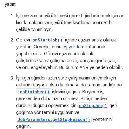
yapın:
İşin ne zaman yürütülmesi gerektiğini belirtmek için ağ
kısıtlamalarını ve iş yürütme kısıtlamalarını net bir
şekilde tanımlayın.
Görevi
onStartJob()
içinde eşzamansız olarak
yürütün. Örneğin, bunu
eş yordam
kullanarak
yapabilirsiniz. Görevi eşzamanlı olarak
çalıştırmazsanız çalışma ana iş parçacığında çalışır
ve onu engelleyebilir. Bu durum ANR'ye neden olabilir.
İşin gereğinden uzun süre çalışmasını önlemek için
aktarım başarılı olsa da olmasa da tamamlandığında
jobFinished()
işlevini çağırın. Böylece iş,
gerekenden daha uzun sürmez. Bir işin neden
durdurulduğunu öğrenmek için
onStopJob()
geri
çağırma yöntemini uygulayın ve
JobParameters.getStopReason()
yöntemini
çağırın.