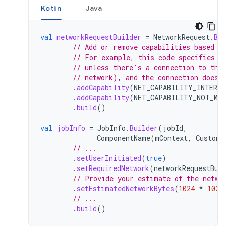
Kotlin
Java
val
networkRequestBuilder
=
NetworkRequest
.
Bui
// Add or remove capabilities based o
// For example, this code specifies t
// unless there's a connection to the
// network), and the connection doesn
.
addCapability
(
NET_CAPABILITY_INTERNE
.
addCapability
(
NET_CAPABILITY_NOT_MET
.
build
()
val
jobInfo
=
JobInfo
.
Builder
(
jobId
,
ComponentName
(
mContext
,
CustomT
// ...
.
setUserInitiated
(
true
)
.
setRequiredNetwork
(
networkRequestBui
// Provide your estimate of the netwo
.
setEstimatedNetworkBytes
(
1024
*
1024
// ...
.
build
()