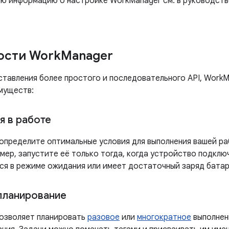
ю информацию о настройке WorkManager см. в руководст
ости Work
Manager
тавления более простого и последовательного API, WorkM
муществ:
я в работе
определите оптимальные условия для выполнения вашей 
мер, запустите её только тогда, когда устройство подклю
тся в режиме ожидания или имеет достаточный заряд батар
планирование
озволяет планировать
разовое
или
многократное
выполне