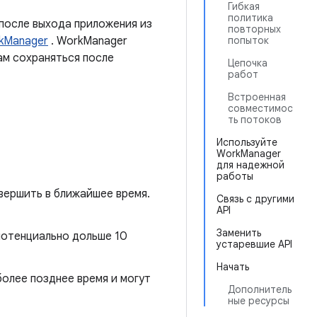
Гибкая
политика
 после выхода приложения из
повторных
kManager
. WorkManager
попыток
ам сохраняться после
Цепочка
работ
Встроенная
совместимос
ть потоков
Используйте
WorkManager
для надежной
работы
вершить в ближайшее время.
Связь с другими
API
Заменить
 потенциально дольше 10
устаревшие API
Начать
более позднее время и могут
Дополнитель
ные ресурсы