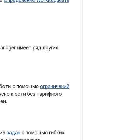
ве
Определение WorkRequests
anager имеет ряд других
работы с помощью
ограничений
чено к сети без тарифного
еи.
ние
задач
с помощью гибких