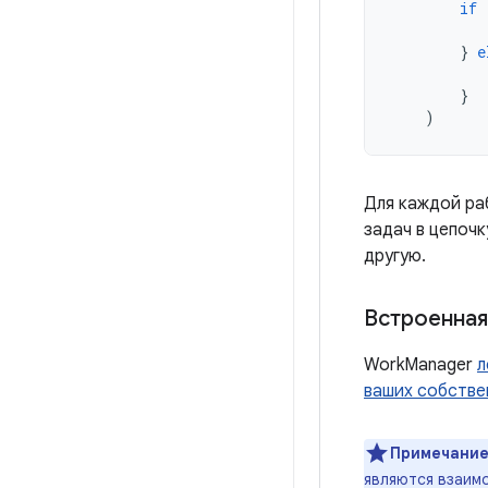
if
}
e
}
)
Для каждой ра
задач в цепоч
другую.
Встроенная
WorkManager
л
ваших собстве
Примечание
являются взаим