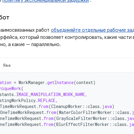
ю
политику экспоненциальной задержки
.
бот
заимосвязанных работ
объединяйте отдельные рабочие за
ерфейса, который позволяет контролировать, какие части
о, а какие — параллельно.
Ява
ation
=
WorkManager
.
getInstance
(
context
)
niqueWork
(
stants
.
IMAGE_MANIPULATION_WORK_NAME
,
stingWorkPolicy
.
REPLACE
,
TimeWorkRequest
.
from
(
CleanupWorker
::
class
.
java
)
OneTimeWorkRequest
.
from
(
WaterColorFilterWorker
::
class
.
neTimeWorkRequest
.
from
(
GrayScaleFilterWorker
::
class
.
ja
neTimeWorkRequest
.
from
(
BlurEffectFilterWorker
::
class
.
ja