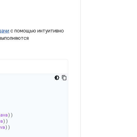
дачи
с помощью интуитивно
 выполняются
java
))
va
))
va
))