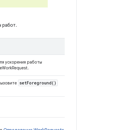
 работ.
ля ускорения работы
eWorkRequest.
set
Foreground(
)
Вызовите