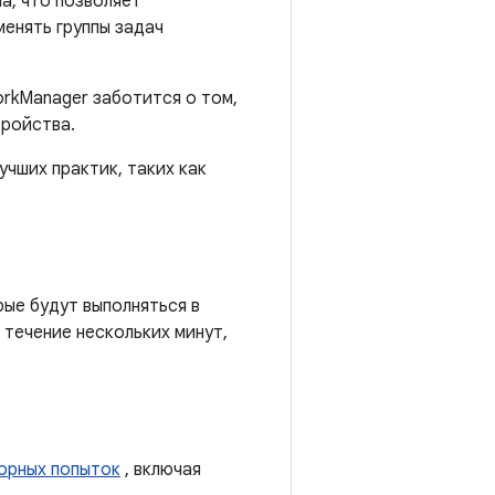
а, что позволяет
менять группы задач
orkManager заботится о том,
тройства.
чших практик, таких как
ые будут выполняться в
 течение нескольких минут,
торных попыток
, включая