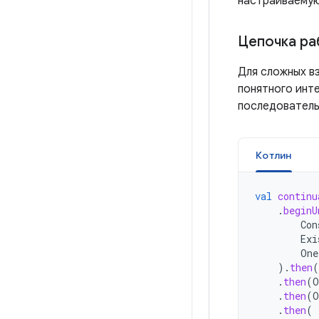
настраиваему
Цепочка ра
Для сложных в
понятного инт
последовательн
Котлин
val
continu
.
beginU
Con
Exi
One
).
then
(
.
then
(
O
.
then
(
O
.
then
(