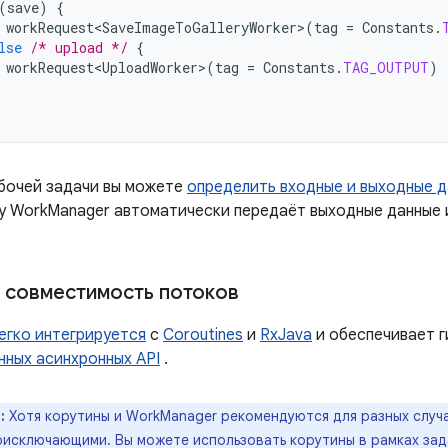
(
save
)
{
workRequest<SaveImageToGalleryWorker>
(
tag
=
Constants
.
lse
/* upload */
{
workRequest<UploadWorker>
(
tag
=
Constants
.
TAG_OUTPUT
)
бочей задачи вы можете
определить входные и выходные 
ку WorkManager автоматически передаёт выходные данные 
 совместимость потоков
егко интегрируется
с
Coroutines
и
RxJava
и обеспечивает г
нных асинхронных API
.
:
Хотя корутины и WorkManager рекомендуются для разных случа
оисключающими. Вы можете использовать корутины в рамках зад