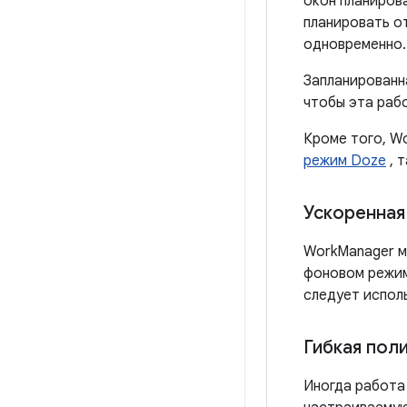
окон планирова
планировать о
одновременно.
Запланированна
чтобы эта раб
Кроме того, W
режим Doze
, 
Ускоренная
WorkManager м
фоновом режим
следует испол
Гибкая пол
Иногда работа