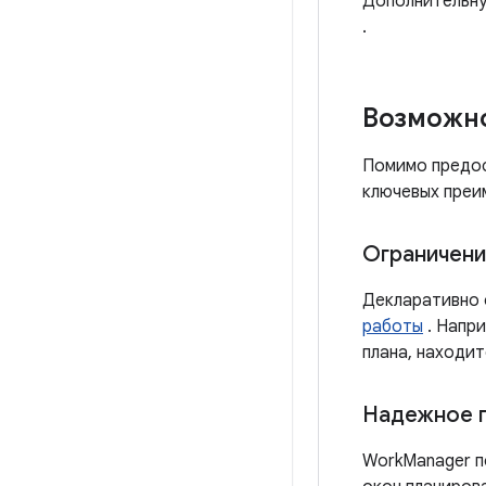
Дополнительну
.
Возможн
Помимо предос
ключевых преи
Ограничени
Декларативно 
работы
. Напри
плана, находи
Надежное 
WorkManager п