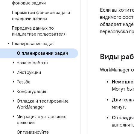
фоновые задачи
Если вы хотит
Параметры фоновой задачи
видимого сост
передачи данных
обладает надё
Передача данных по
перезапуска п
инициативе пользователя
Планирование задач
О планировании задач
Виды раб
Начало работы
WorkManager о
Инструкции
Немедле
Резьба
Могут бы
Конфигурация
Длитель
Отладка и тестирование
минут.
Work
Manager
Миграция с устаревших
Отклады
решений
выполнят
Оптимизируйте