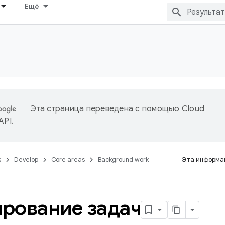
Ещё
Эта страница переведена с помощью
Cloud
 API
.
s
Develop
Core areas
Background work
Эта информац
рование задач