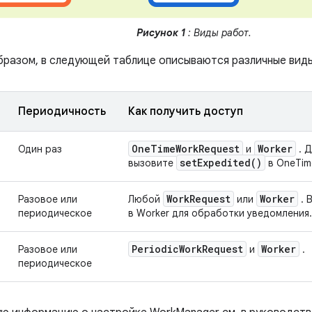
Рисунок 1
: Виды работ.
бразом, в следующей таблице описываются различные виды
Периодичность
Как получить доступ
One
Time
Work
Request
Worker
Один раз
и
. Д
set
Expedited(
)
вызовите
в OneTim
Work
Request
Worker
Разовое или
Любой
или
. 
периодическое
в Worker для обработки уведомления.
Periodic
Work
Request
Worker
Разовое или
и
.
периодическое