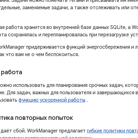
ния. Задачи можно помечать тегами и присваивать им имен
тдельные, заменяемые задачи, а также отслеживать или от
я работа хранится во внутренней базе данных SQLite, а W
ота сохранялась и перепланировалась при перезагрузке ус
orkManager придерживается функций энергосбережения и лу
так что вам не о чем беспокоиться.
 работа
ожно использовать для планирования срочных задач, котор
е. Для задач, важных для пользователя и завершающихся в
ьзовать
функцию ускоренной работы
.
итика повторных попыток
 даёт сбой. WorkManager предлагает
гибкие политики пов