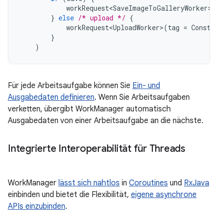
workRequest<SaveImageToGalleryWorker>
(
}
else
/* upload */
{
workRequest<UploadWorker>
(
tag
=
Consta
}
)
Für jede Arbeitsaufgabe können Sie
Ein- und
Ausgabedaten definieren
. Wenn Sie Arbeitsaufgaben
verketten, übergibt WorkManager automatisch
Ausgabedaten von einer Arbeitsaufgabe an die nächste.
Integrierte Interoperabilität für Threads
WorkManager
lässt sich nahtlos
in
Coroutines
und
RxJava
einbinden und bietet die Flexibilität,
eigene asynchrone
APIs einzubinden
.