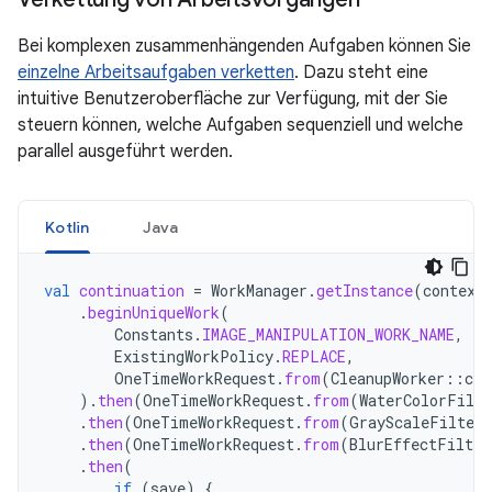
Bei komplexen zusammenhängenden Aufgaben können Sie
einzelne Arbeitsaufgaben verketten
. Dazu steht eine
intuitive Benutzeroberfläche zur Verfügung, mit der Sie
steuern können, welche Aufgaben sequenziell und welche
parallel ausgeführt werden.
Kotlin
Java
val
continuation
=
WorkManager
.
getInstance
(
context
.
beginUniqueWork
(
Constants
.
IMAGE_MANIPULATION_WORK_NAME
,
ExistingWorkPolicy
.
REPLACE
,
OneTimeWorkRequest
.
from
(
CleanupWorker
::
cla
).
then
(
OneTimeWorkRequest
.
from
(
WaterColorFilte
.
then
(
OneTimeWorkRequest
.
from
(
GrayScaleFilterW
.
then
(
OneTimeWorkRequest
.
from
(
BlurEffectFilter
.
then
(
if
(
save
)
{