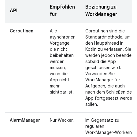
Empfohlen
Beziehung zu
API
für
WorkManager
Coroutinen
Alle
Coroutinen sind die
asynchronen
Standardmethode, um
Vorgänge,
den Hauptthread in
die nicht
Kotlin zu verlassen. Sie
beibehalten
werden jedoch beendet,
werden
sobald die App
müssen,
geschlossen wird.
wenn die
Verwenden Sie
App nicht
WorkManager für
mehr
Aufgaben, die auch
sichtbar ist.
nach dem Schließen der
App fortgesetzt werden
sollen.
AlarmManager
Nur Wecker.
Im Gegensatz zu
regulären
WorkManager-Workern