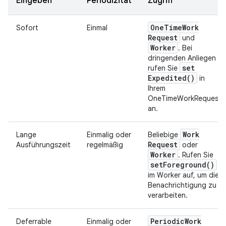
Eingeben
Periodizität
Zugriff
One
Time
Work
Sofort
Einmal
Request
und
Worker
. Bei
dringenden Anliegen
set
rufen Sie
Expedited(
)
in
Ihrem
OneTimeWorkRequest
an.
Work
Lange
Einmalig oder
Beliebige
Request
Ausführungszeit
regelmäßig
oder
Worker
. Rufen Sie
set
Foreground(
)
im Worker auf, um die
Benachrichtigung zu
verarbeiten.
Periodic
Work
Deferrable
Einmalig oder