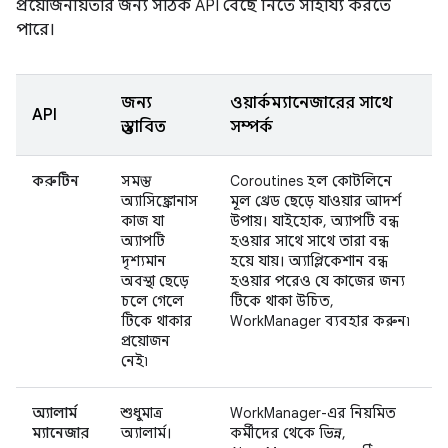
প্রয়োজনীয়তার জন্য সঠিক API বেছে নিতে সাহায্য করতে
পারে।
জন্য
ওয়ার্কম্যানেজারের সাথে
API
প্রস্তাবিত
সম্পর্ক
করুটিন
সমস্ত
Coroutines হল কোটলিনে
অ্যাসিঙ্ক্রোনাস
মূল থ্রেড ছেড়ে যাওয়ার আদর্শ
কাজ যা
উপায়। যাইহোক, অ্যাপটি বন্ধ
অ্যাপটি
হওয়ার সাথে সাথে তারা বন্ধ
দৃশ্যমান
হয়ে যায়। অ্যাপ্লিকেশান বন্ধ
অবস্থা ছেড়ে
হওয়ার পরেও যে কাজের জন্য
চলে গেলে
টিকে থাকা উচিত,
টিকে থাকার
WorkManager ব্যবহার করুন৷
প্রয়োজন
নেই৷
অ্যালার্ম
শুধুমাত্র
WorkManager-এর নিয়মিত
ম্যানেজার
অ্যালার্ম।
কর্মীদের থেকে ভিন্ন,