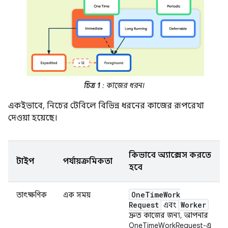
চিত্র 1
: কাজের ধরন।
একইভাবে, নিচের টেবিলে বিভিন্ন ধরনের কাজের রূপরেখা
দেওয়া হয়েছে।
কিভাবে অ্যাক্সেস করতে
টাইপ
পর্যায়ক্রমিকতা
হবে
One
Time
Work
তাৎক্ষণিক
এক সময়
Request
Worker
এবং
দ্রুত কাজের জন্য, আপনার
OneTimeWorkRequest-এ