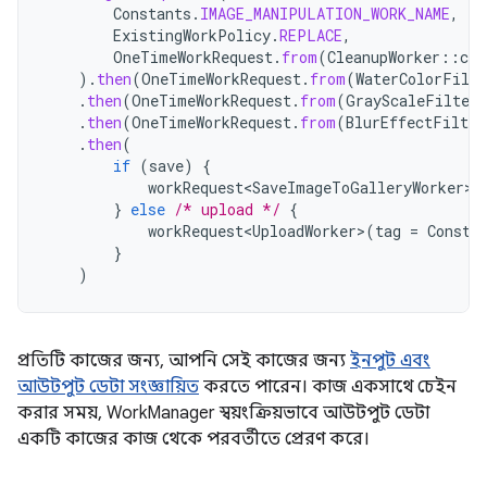
Constants
.
IMAGE_MANIPULATION_WORK_NAME
,
ExistingWorkPolicy
.
REPLACE
,
OneTimeWorkRequest
.
from
(
CleanupWorker
::
cla
).
then
(
OneTimeWorkRequest
.
from
(
WaterColorFilte
.
then
(
OneTimeWorkRequest
.
from
(
GrayScaleFilterW
.
then
(
OneTimeWorkRequest
.
from
(
BlurEffectFilter
.
then
(
if
(
save
)
{
workRequest<SaveImageToGalleryWorker>
(
}
else
/* upload */
{
workRequest<UploadWorker>
(
tag
=
Consta
}
)
প্রতিটি কাজের জন্য, আপনি সেই কাজের জন্য
ইনপুট এবং
আউটপুট ডেটা সংজ্ঞায়িত
করতে পারেন। কাজ একসাথে চেইন
করার সময়, WorkManager স্বয়ংক্রিয়ভাবে আউটপুট ডেটা
একটি কাজের কাজ থেকে পরবর্তীতে প্রেরণ করে।