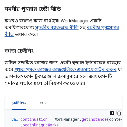
নমনীয় পুনরায় চেষ্টা নীতি
কখনও কখনও কাজ ব্যর্থ হয়। WorkManager একটি
কনফিগারযোগ্য
সূচকীয় ব্যাকঅফ নীতি
সহ
নমনীয় পুনঃপ্রচার
নীতি
অফার করে।
কাজ চেইনিং
জটিল সম্পর্কিত কাজের জন্য, একটি স্বজ্ঞাত ইন্টারফেস ব্যবহার
করে
পৃথক পৃথক কাজের কাজগুলিকে একসাথে চেইন করুন
যা
আপনাকে কোন টুকরোগুলি ক্রমানুসারে চলে এবং কোনটি
সমান্তরালভাবে চলে তা নিয়ন্ত্রণ করতে দেয়।
কোটলিন
জাভা
val
continuation
=
WorkManager
.
getInstance
(
context
.
beginUniqueWork
(