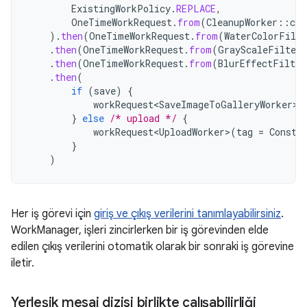
ExistingWorkPolicy
.
REPLACE
,
OneTimeWorkRequest
.
from
(
CleanupWorker
::
cla
).
then
(
OneTimeWorkRequest
.
from
(
WaterColorFilte
.
then
(
OneTimeWorkRequest
.
from
(
GrayScaleFilterW
.
then
(
OneTimeWorkRequest
.
from
(
BlurEffectFilter
.
then
(
if
(
save
)
{
workRequest<SaveImageToGalleryWorker>
(
}
else
/* upload */
{
workRequest<UploadWorker>
(
tag
=
Consta
}
)
Her iş görevi için
giriş ve çıkış verilerini tanımlayabilirsiniz
.
WorkManager, işleri zincirlerken bir iş görevinden elde
edilen çıkış verilerini otomatik olarak bir sonraki iş görevine
iletir.
Yerleşik mesaj dizisi birlikte çalışabilirliği