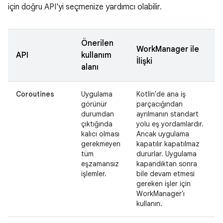
için doğru API'yi seçmenize yardımcı olabilir.
Önerilen
WorkManager ile
API
kullanım
İlişki
alanı
Coroutines
Uygulama
Kotlin'de ana iş
görünür
parçacığından
durumdan
ayrılmanın standart
çıktığında
yolu eş yordamlardır.
kalıcı olması
Ancak uygulama
gerekmeyen
kapatılır kapatılmaz
tüm
dururlar. Uygulama
eşzamansız
kapandıktan sonra
işlemler.
bile devam etmesi
gereken işler için
WorkManager'ı
kullanın.