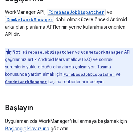
WorkManager API,
FirebaseJobDispatcher
ve
GcmNetworkManager
dahil olmak üzere önceki Android
arka plan planlama API'lerinin yerine kullanılması önerilen
API'dir.
Not:
ve
API
FirebaseJobDispatcher
GcmNetworkManager
çağrılarınız artık Android Marshmallow (6.0) ve sonraki
sürümlerin yüklü olduğu cihazlarda çalışmıyor. Taşıma
konusunda yardım almak için
ve
FirebaseJobDispatcher
taşıma rehberlerini inceleyin.
GcmNetworkManager
Başlayın
Uygulamanızda WorkManager'ı kullanmaya başlamak için
Başlangıç kılavuzuna
göz atın.