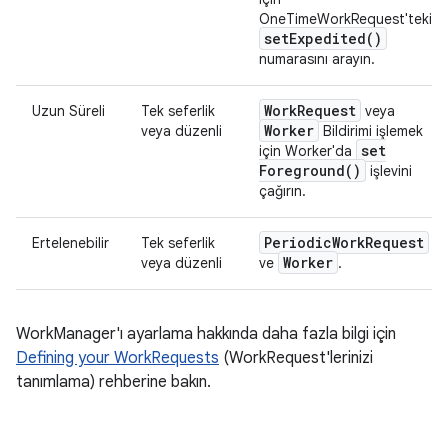
OneTimeWorkRequest'teki
set
Expedited(
)
numarasını arayın.
Work
Request
Uzun Süreli
Tek seferlik
veya
Worker
veya düzenli
Bildirimi işlemek
set
için Worker'da
Foreground(
)
işlevini
çağırın.
Periodic
Work
Request
Ertelenebilir
Tek seferlik
Worker
veya düzenli
ve
.
WorkManager'ı ayarlama hakkında daha fazla bilgi için
Defining your WorkRequests
(WorkRequest'lerinizi
tanımlama) rehberine bakın.