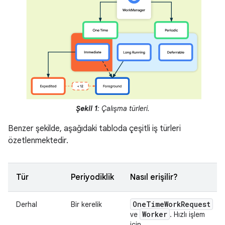
Şekil 1
: Çalışma türleri.
Benzer şekilde, aşağıdaki tabloda çeşitli iş türleri
özetlenmektedir.
Tür
Periyodiklik
Nasıl erişilir?
One
Time
Work
Request
Derhal
Bir kerelik
Worker
ve
. Hızlı işlem
için