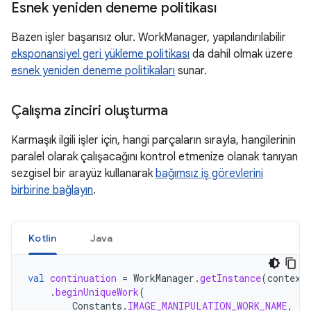
Esnek yeniden deneme politikası
Bazen işler başarısız olur. WorkManager, yapılandırılabilir
eksponansiyel geri yükleme politikası
da dahil olmak üzere
esnek yeniden deneme politikaları
sunar.
Çalışma zinciri oluşturma
Karmaşık ilgili işler için, hangi parçaların sırayla, hangilerinin
paralel olarak çalışacağını kontrol etmenize olanak tanıyan
sezgisel bir arayüz kullanarak
bağımsız iş görevlerini
birbirine bağlayın
.
Kotlin
Java
val
continuation
=
WorkManager
.
getInstance
(
context
.
beginUniqueWork
(
Constants
.
IMAGE_MANIPULATION_WORK_NAME
,