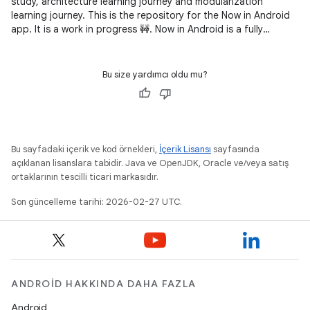
study, architecture learning journey and modularization
learning journey. This is the repository for the Now in Android
app. It is a work in progress 🚧. Now in Android is a fully
functional
Bu size yardımcı oldu mu?
Bu sayfadaki içerik ve kod örnekleri,
İçerik Lisansı
sayfasında
açıklanan lisanslara tabidir. Java ve OpenJDK, Oracle ve/veya satış
ortaklarının tescilli ticari markasıdır.
Son güncelleme tarihi: 2026-02-27 UTC.
ANDROID HAKKINDA DAHA FAZLA
Android