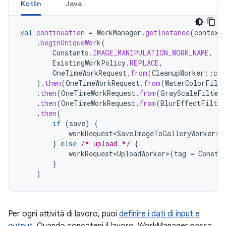
Kotlin
Java
val
continuation
=
WorkManager
.
getInstance
(
context
.
beginUniqueWork
(
Constants
.
IMAGE_MANIPULATION_WORK_NAME
,
ExistingWorkPolicy
.
REPLACE
,
OneTimeWorkRequest
.
from
(
CleanupWorker
::
cla
).
then
(
OneTimeWorkRequest
.
from
(
WaterColorFilte
.
then
(
OneTimeWorkRequest
.
from
(
GrayScaleFilterW
.
then
(
OneTimeWorkRequest
.
from
(
BlurEffectFilter
.
then
(
if
(
save
)
{
workRequest<SaveImageToGalleryWorker>
(
}
else
/* upload */
{
workRequest<UploadWorker>
(
tag
=
Consta
}
)
Per ogni attività di lavoro, puoi
definire i dati di input e