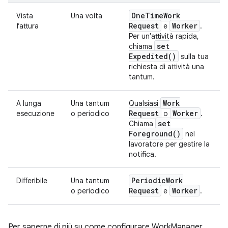
One
Time
Work
Vista
Una volta
Request
Worker
fattura
e
.
Per un'attività rapida,
set
chiama
Expedited(
)
sulla tua
richiesta di attività una
tantum.
Work
A lunga
Una tantum
Qualsiasi
Request
Worker
esecuzione
o periodico
o
.
set
Chiama
Foreground(
)
nel
lavoratore per gestire la
notifica.
Periodic
Work
Differibile
Una tantum
Request
Worker
o periodico
e
.
Per saperne di più su come configurare WorkManager,