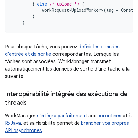
}
else
/* upload */
{
workRequest<UploadWorker>
(
tag
=
Consta
}
)
Pour chaque tâche, vous pouvez
définir les données
d'entrée et de sortie
correspondantes. Lorsque les
tâches sont associées, WorkManager transmet
automatiquement les données de sortie d'une tâche à la
suivante.
Interopérabilité intégrée des exécutions de
threads
WorkManager
s'intègre parfaitement
aux
coroutines
et à
RxJava
, et sa flexibilité permet de
brancher vos propres
API asynchrones
.