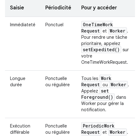
Saisie
Périodicité
Pour y accéder
One
Time
Work
Immédiateté
Ponctuel
Request
Worker
et
.
Pour rendre une tâche
prioritaire, appelez
set
Expedited(
)
sur
votre
OneTimeWorkRequest.
Work
Longue
Ponctuelle
Tous les
Request
Worker
durée
ou régulière
ou
.
set
Appelez
Foreground(
)
dans
Worker pour gérer la
notification.
Periodic
Work
Exécution
Ponctuelle
Request
Worker
différable
ou régulière
et
.