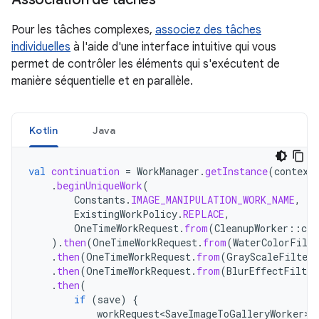
Pour les tâches complexes,
associez des tâches
individuelles
à l'aide d'une interface intuitive qui vous
permet de contrôler les éléments qui s'exécutent de
manière séquentielle et en parallèle.
Kotlin
Java
val
continuation
=
WorkManager
.
getInstance
(
context
.
beginUniqueWork
(
Constants
.
IMAGE_MANIPULATION_WORK_NAME
,
ExistingWorkPolicy
.
REPLACE
,
OneTimeWorkRequest
.
from
(
CleanupWorker
::
cla
).
then
(
OneTimeWorkRequest
.
from
(
WaterColorFilte
.
then
(
OneTimeWorkRequest
.
from
(
GrayScaleFilterW
.
then
(
OneTimeWorkRequest
.
from
(
BlurEffectFilter
.
then
(
if
(
save
)
{
workRequest<SaveImageToGalleryWorker>
(