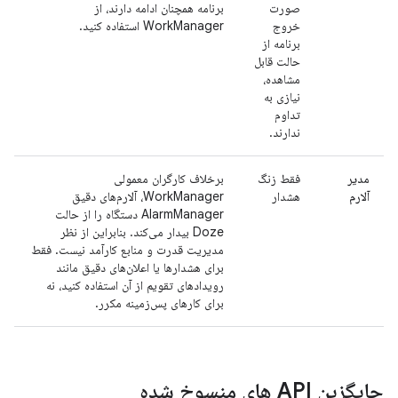
صورت
برنامه همچنان ادامه دارند، از
خروج
WorkManager استفاده کنید.
برنامه از
حالت قابل
مشاهده،
نیازی به
تداوم
ندارند.
مدیر
فقط زنگ
برخلاف کارگران معمولی
آلارم
هشدار
WorkManager، آلارم‌های دقیق
AlarmManager دستگاه را از حالت
Doze بیدار می‌کند. بنابراین از نظر
مدیریت قدرت و منابع کارآمد نیست. فقط
برای هشدارها یا اعلان‌های دقیق مانند
رویدادهای تقویم از آن استفاده کنید، نه
برای کارهای پس‌زمینه مکرر.
جایگزین API های منسوخ شده