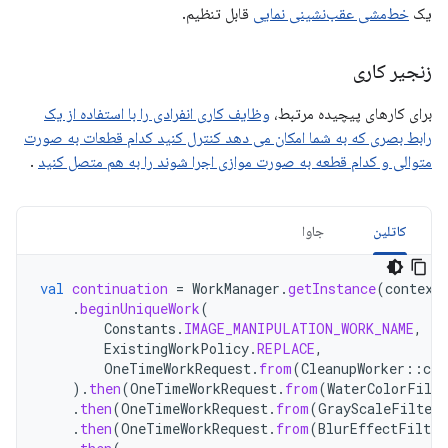
یک
خط‌مشی عقب‌نشینی نمایی
قابل تنظیم.
زنجیر کاری
برای کارهای پیچیده مرتبط،
وظایف کاری انفرادی را با استفاده از یک
رابط بصری که به شما امکان می دهد کنترل کنید کدام قطعات به صورت
متوالی و کدام قطعه به صورت موازی اجرا شوند را به هم متصل کنید
.
کاتلین
جاوا
val
continuation
=
WorkManager
.
getInstance
(
context
.
beginUniqueWork
(
Constants
.
IMAGE_MANIPULATION_WORK_NAME
,
ExistingWorkPolicy
.
REPLACE
,
OneTimeWorkRequest
.
from
(
CleanupWorker
::
cla
).
then
(
OneTimeWorkRequest
.
from
(
WaterColorFilte
.
then
(
OneTimeWorkRequest
.
from
(
GrayScaleFilterW
.
then
(
OneTimeWorkRequest
.
from
(
BlurEffectFilter