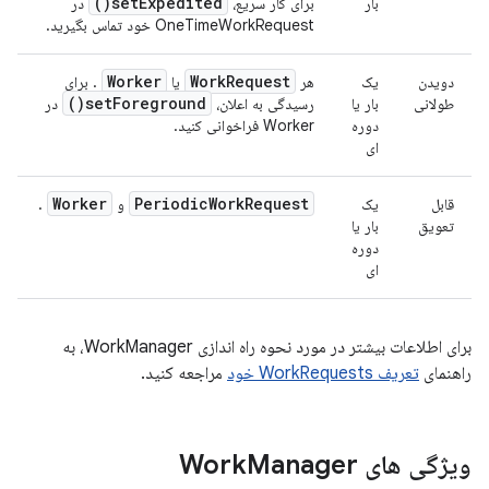
)
set
Expedited(
بار
برای کار سریع،
در
OneTimeWorkRequest خود تماس بگیرید.
Worker
Work
Request
دویدن
یک
هر
یا
. برای
)
set
Foreground(
طولانی
بار یا
رسیدگی به اعلان،
در
دوره
Worker فراخوانی کنید.
ای
Worker
Periodic
Work
Request
قابل
یک
و
.
تعویق
بار یا
دوره
ای
برای اطلاعات بیشتر در مورد نحوه راه اندازی WorkManager، به
راهنمای
تعریف WorkRequests خود
مراجعه کنید.
ویژگی های Work
Manager