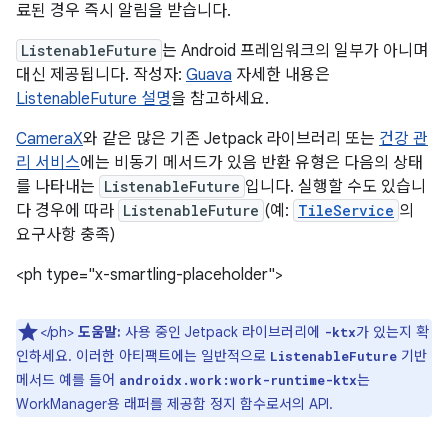
료된 경우 즉시 알림을 받습니다.
ListenableFuture
는 Android 프레임워크의 일부가 아니며
대신 제공됩니다. 작성자:
Guava
자세한 내용은
ListenableFuture 설명
을 참고하세요.
CameraX
와 같은 많은 기존 Jetpack 라이브러리 또는
건강 관
리 서비스
에는 비동기 메서드가 있음 반환 유형은 다음의 상태
를 나타내는
ListenableFuture
입니다. 실행할 수도 있습니
다 경우에 따라
ListenableFuture
(예:
TileService
의
요구사항 충족)
<ph type="x-smartling-placeholder">
</ph>
도움말:
사용 중인 Jetpack 라이브러리에
가 있는지 확
-ktx
인하세요. 이러한 아티팩트에는 일반적으로
기반
ListenableFuture
메서드 예를 들어
는
androidx.work:work-runtime-ktx
WorkManager용 래퍼를 제공함 정지 함수로서의 API.