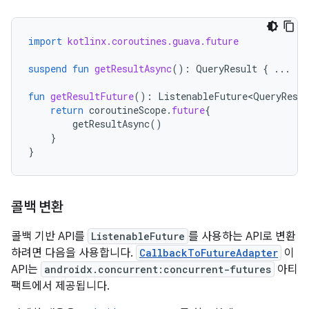
import
kotlinx.coroutines.guava.future
suspend
fun
getResultAsync
():
QueryResult
{
...
}
fun
getResultFuture
():
ListenableFuture<QueryResul
return
coroutineScope
.
future
{
getResultAsync
()
}
}
콜백 변환
콜백 기반 API를
ListenableFuture
를 사용하는 API로 변환
하려면 다음을 사용합니다.
CallbackToFutureAdapter
이
API는
androidx.concurrent:concurrent-futures
아티
팩트에서 제공됩니다.