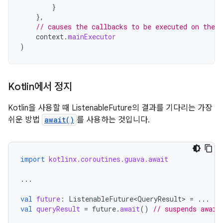
}
},
// causes the callbacks to be executed on the 
context
.
mainExecutor
)
Kotlin에서 정지
Kotlin을 사용할 때 ListenableFuture의 결과를 기다리는 가장
쉬운 방법
await()
를 사용하는 것입니다.
import
kotlinx.coroutines.guava.await
...
val
future
:
ListenableFuture<QueryResult>
=
...
val
queryResult
=
future
.
await
()
// suspends await