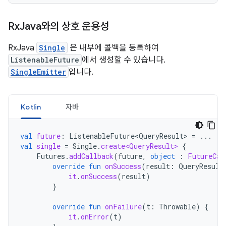
Rx
Java와의 상호 운용성
RxJava
Single
은 내부에 콜백을 등록하여
ListenableFuture
에서 생성할 수 있습니다.
SingleEmitter
입니다.
Kotlin
자바
val
future
:
ListenableFuture<QueryResult>
=
...
val
single
=
Single
.
create<QueryResult>
{
Futures
.
addCallback
(
future
,
object
:
FutureCal
override
fun
onSuccess
(
result
:
QueryResult
it
.
onSuccess
(
result
)
}
override
fun
onFailure
(
t
:
Throwable
)
{
it
.
onError
(
t
)