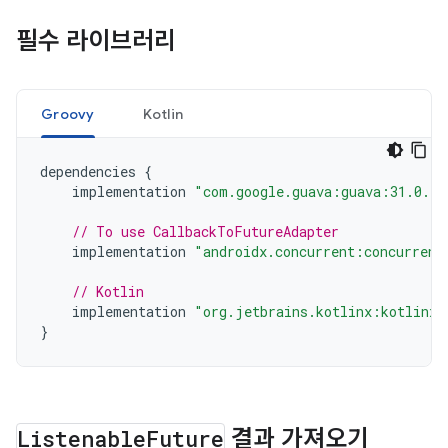
필수 라이브러리
Groovy
Kotlin
dependencies
{
implementation
"com.google.guava:guava:31.0.1-
// To use CallbackToFutureAdapter
implementation
"androidx.concurrent:concurrent
// Kotlin
implementation
"org.jetbrains.kotlinx:kotlinx-
}
Listenable
Future
결과 가져오기