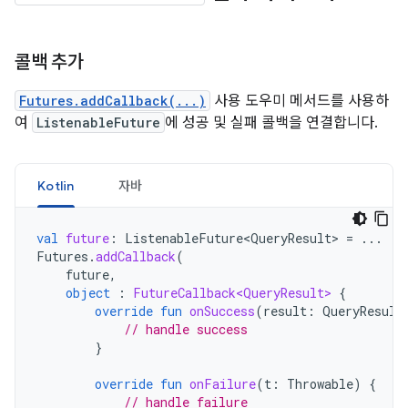
콜백 추가
Futures.addCallback(...)
사용 도우미 메서드를 사용하
여
ListenableFuture
에 성공 및 실패 콜백을 연결합니다.
Kotlin
자바
val
future
:
ListenableFuture<QueryResult>
=
...
Futures
.
addCallback
(
future
,
object
:
FutureCallback<QueryResult>
{
override
fun
onSuccess
(
result
:
QueryResult
// handle success
}
override
fun
onFailure
(
t
:
Throwable
)
{
// handle failure