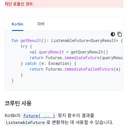
차단 호출인 경우.
Kotlin
자바
fun
getResult
():
ListenableFuture<QueryResult>
{
try
{
val
queryResult
=
getQueryResult
()
return
Futures
.
immediateFuture
(
queryResult
}
catch
(
e
:
Exception
)
{
return
Futures
.
immediateFailedFuture
(
e
)
}
}
코루틴 사용
Kotlin의
future{ ... }
정지 함수의 결과를
ListenableFuture
로 변환하는 데 사용할 수 있습니다.