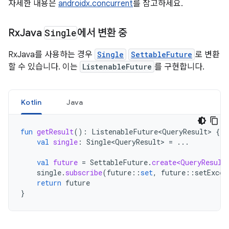
자세한 내용은
androidx.concurrent
를 참고하세요.
Rx
Java
Single
에서 변환 중
RxJava를 사용하는 경우
Single
SettableFuture
로 변환
할 수 있습니다. 이는
ListenableFuture
를 구현합니다.
Kotlin
Java
fun
getResult
():
ListenableFuture<QueryResult>
{
val
single
:
Single<QueryResult>
=
...
val
future
=
SettableFuture
.
create<QueryResult
single
.
subscribe
(
future
::
set
,
future
::
setExcep
return
future
}