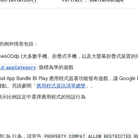
，
 變更的例外情形包括：
sw600dp (大多數手機、折疊式手機，以及大螢幕折疊式裝置的
id:appCategory
旗標為準的遊戲
roid App Bundle 和 Play 應用程式簽署功能發布遊戲，讓 Goo
優點。另請參閱「
應用程式資訊清單總覽
」。
顯示比例設定中選擇應用程式的預設行為
級別 36 行為，請宣告
PROPERTY_COMPAT_ALLOW_RESTRICTED_R