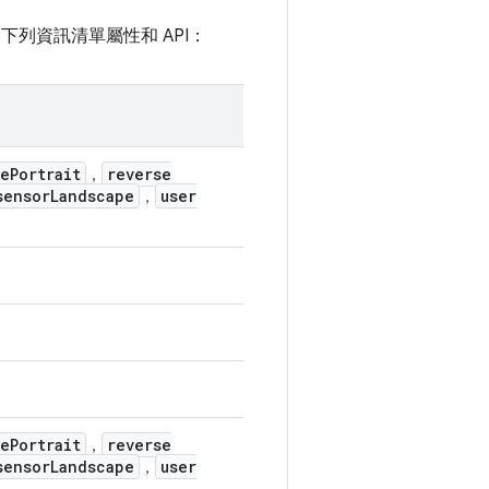
忽略下列資訊清單屬性和 API：
se
Portrait
reverse
，
sensor
Landscape
user
，
se
Portrait
reverse
，
sensor
Landscape
user
，