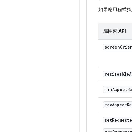
如果應用程式指定 
屬性或 API
screen
Orie
resizeable
A
min
Aspect
R
max
Aspect
Ra
set
Request
get
Request