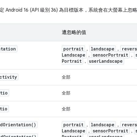
Android 16 (API 級別 36) 為目標版本，系統會在大螢幕上
遭忽略的值
ntation
portrait
landscape
rever
，
，
Landscape
sensor
Portrait
，
，
Portrait
user
Landscape
，
ctivity
全部
atio
全部
tio
全部
ed
Orientation(
)
portrait
landscape
rever
，
，
Landscape
sensor
Portrait
，
，
ed
Orientation(
)
Portrait
user
Landscape