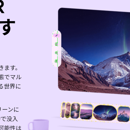
R
す
きます。
態でマル
る世界に
リーンに
的で没入
可能性は